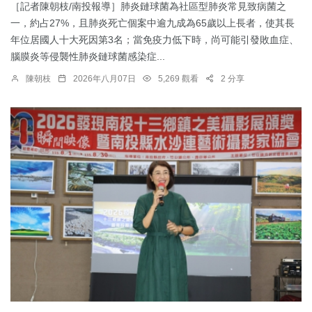
［記者陳朝枝/南投報導］肺炎鏈球菌為社區型肺炎常見致病菌之
一，約占27%，且肺炎死亡個案中逾九成為65歲以上長者，使其長
年位居國人十大死因第3名；當免疫力低下時，尚可能引發敗血症、
腦膜炎等侵襲性肺炎鏈球菌感染症...
陳朝枝
2026年八月07日
5,269 觀看
2 分享