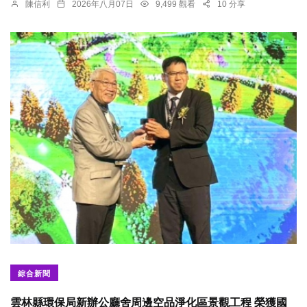
陳信利
2026年八月07日
9,499 觀看
10 分享
綜合新聞
雲林縣環保局新辦公廳舍周邊空品淨化區景觀工程 榮獲國