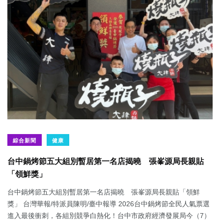
綜合新聞
健康
台中鍋烤節五大組別暫居第一名店揭曉 張峯源局長親貼
「領鮮獎」
台中鍋烤節五大組別暫居第一名店揭曉 張峯源局長親貼「領鮮
獎」 台灣華報/特派員陳明/臺中報導 2026台中鍋烤節全民人氣票選
進入最後衝刺，各組別競爭白熱化！台中市政府經濟發展局今（7）