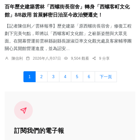
百年歷史建築雲林「西螺街長宿舍」轉身「西螺客町文化
館」8/8啟用 首展解密日治至今政治變遷史！
【記者陳信利／雲林報導】歷史建築「原西螺街長宿舍」修復工程
劃下完美句點，即將以「西螺客町文化館」之嶄新姿態與大眾見
面。在開幕營運前雲林縣副縣長謝淑亞率文化觀光處及客家輔導團
關心其開館營運進度，並為詔安...
陳信利
2026年八月07日
9,504 觀看
9 分享
1
2
3
4
5
6
下一頁
訂閱我們的電子報