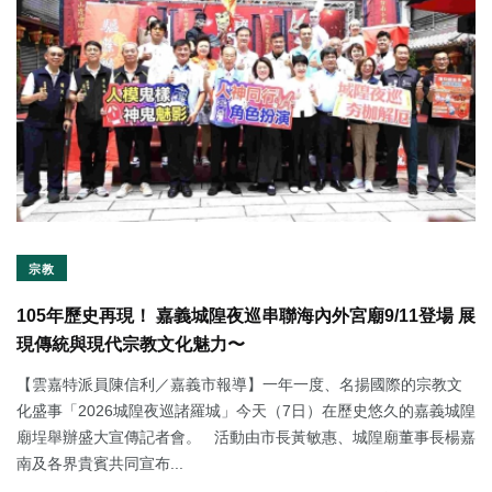
宗教
105年歷史再現！ 嘉義城隍夜巡串聯海內外宮廟9/11登場 展
現傳統與現代宗教文化魅力〜
【雲嘉特派員陳信利／嘉義市報導】一年一度、名揚國際的宗教文
化盛事「2026城隍夜巡諸羅城」今天（7日）在歷史悠久的嘉義城隍
廟埕舉辦盛大宣傳記者會。 活動由市長黃敏惠、城隍廟董事長楊嘉
南及各界貴賓共同宣布...