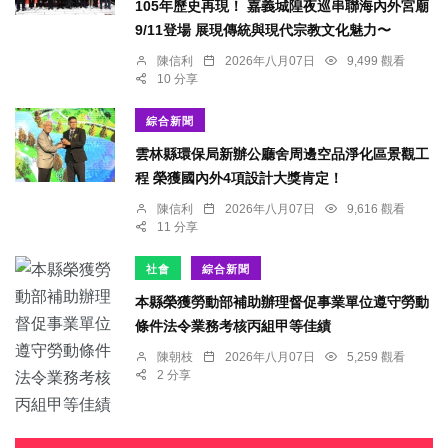
105年歷史再現！ 嘉義城隍夜巡串聯海內外宮廟
9/11登場 展現傳統與現代宗教文化魅力〜
陳信利
2026年八月07日
9,499 觀看
10 分享
綜合新聞
雲林縣環保局新辦公廳舍周邊空品淨化區景觀工
程 榮獲國內外4項設計大獎肯定！
陳信利
2026年八月07日
9,616 觀看
11 分享
社會
綜合新聞
本縣榮獲勞動部補助辦理督促事業單位遵守勞動
條件法令業務考核丙組甲等佳績
陳朝枝
2026年八月07日
5,259 觀看
2 分享