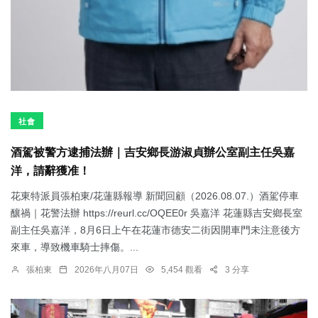
社會
酒駕被警方逮捕法辦｜吉安鄉長游淑貞辦公室副主任吳嘉
洋，請辭獲准！
花東特派員張柏東/花蓮縣報導 新聞回顧（2026.08.07.）酒駕停車
釀禍｜花警法辦 https://reurl.cc/OQEE0r 吳嘉洋 花蓮縣吉安鄉長室
副主任吳嘉洋，8月6日上午在花蓮市德安二街因開車門未注意後方
來車，導致機車騎士摔傷。...
張柏東
2026年八月07日
5,454 觀看
3 分享