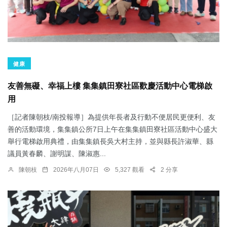
健康
友善無礙、幸福上樓 集集鎮田寮社區歡慶活動中心電梯啟
用
［記者陳朝枝/南投報導］為提供年長者及行動不便居民更便利、友
善的活動環境，集集鎮公所7日上午在集集鎮田寮社區活動中心盛大
舉行電梯啟用典禮，由集集鎮長吳大村主持，並與縣長許淑華、縣
議員黃春麟、謝明謀、陳淑惠...
陳朝枝
2026年八月07日
5,327 觀看
2 分享