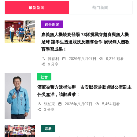
最新新聞
熱門新聞
綜合新聞
嘉義無人機競賽登場 73隊挑戰穿越賽與無人機
足球 讓學生透過競技及團隊合作 展現無人機教
育學習成果！
陳信利
2026年八月07日
9,276 觀看
9 分享
社會
酒駕被警方逮捕法辦｜吉安鄉長游淑貞辦公室副主
任吳嘉洋，請辭獲准！
張柏東
2026年八月07日
5,454 觀看
3 分享
宗教