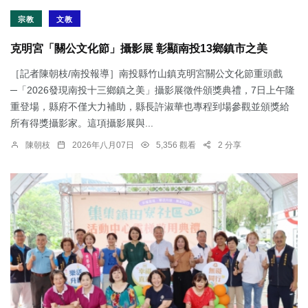
宗教
文教
克明宮「關公文化節」攝影展 彰顯南投13鄉鎮市之美
［記者陳朝枝/南投報導］南投縣竹山鎮克明宮關公文化節重頭戲
─「2026發現南投十三鄉鎮之美」攝影展徵件頒獎典禮，7日上午隆
重登場，縣府不僅大力補助，縣長許淑華也專程到場參觀並頒獎給
所有得獎攝影家。這項攝影展與...
陳朝枝
2026年八月07日
5,356 觀看
2 分享