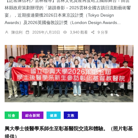
【記者陳信利／雲林報導】雲林文化資產再度站上國際舞台！由雲
林縣政府策劃辦理的「築蹟眷影－2025雲林全國古蹟日流動藝術饗
宴」，近期接連榮獲2026日本東京設計獎（Tokyo Design
Awards）及2026英國倫敦設計獎（London Design Awards...
陳信利
2026年八月10日
3,940 觀看
9 分享
社會
綜合新聞
健康
文教
興大學士後醫學系師生至彰基醫院交流和體驗。（照片彰基
提供）