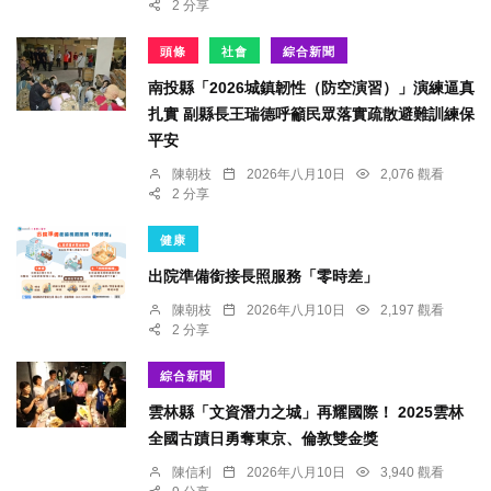
2 分享
頭條
社會
綜合新聞
南投縣「2026城鎮韌性（防空演習）」演練逼真
扎實 副縣長王瑞德呼籲民眾落實疏散避難訓練保
平安
陳朝枝
2026年八月10日
2,076 觀看
2 分享
健康
出院準備銜接長照服務「零時差」
陳朝枝
2026年八月10日
2,197 觀看
2 分享
綜合新聞
雲林縣「文資潛力之城」再耀國際！ 2025雲林
全國古蹟日勇奪東京、倫敦雙金獎
陳信利
2026年八月10日
3,940 觀看