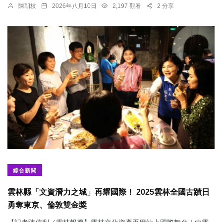
陳朝枝
2026年八月10日
2,197 觀看
2 分享
綜合新聞
雲林縣「文資潛力之城」再耀國際！ 2025雲林全國古蹟日
勇奪東京、倫敦雙金獎