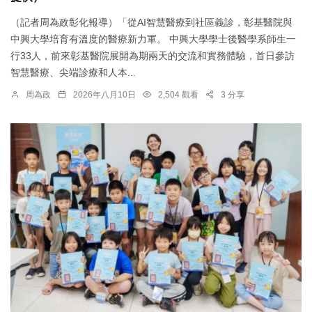
（記者周為政彰化報導）「從AI智慧醫療到社區義診，彰基醫院與
中興大學培育有溫度的醫療新力軍。 中興大學學士後醫學系師生一
行33人，前來彰基醫院展開為期兩天的交流和實務體驗，首日參訪
智慧醫療、尖端診療和人本...
周為政
2026年八月10日
2,504 觀看
3 分享