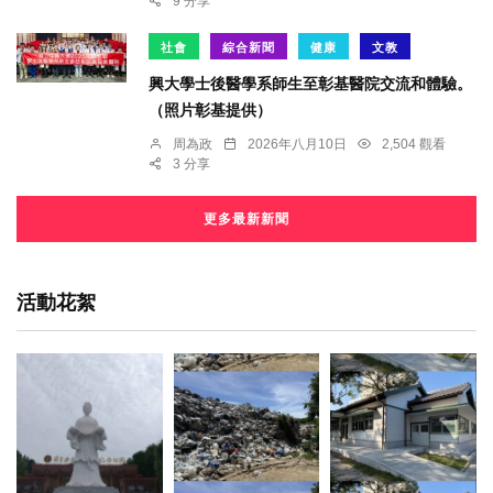
9 分享
社會
綜合新聞
健康
文教
興大學士後醫學系師生至彰基醫院交流和體驗。
（照片彰基提供）
周為政
2026年八月10日
2,504 觀看
3 分享
更多最新新聞
活動花絮