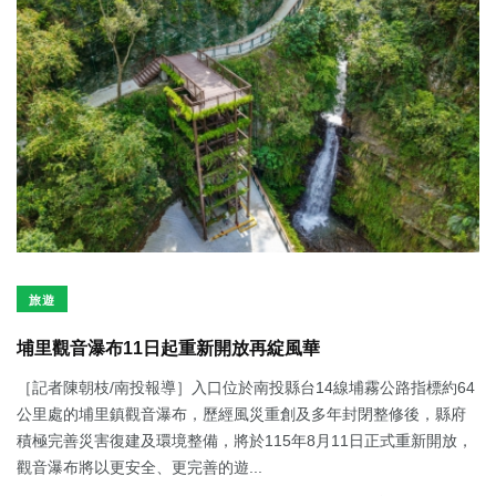
旅遊
埔里觀音瀑布11日起重新開放再綻風華
［記者陳朝枝/南投報導］入口位於南投縣台14線埔霧公路指標約64
公里處的埔里鎮觀音瀑布，歷經風災重創及多年封閉整修後，縣府
積極完善災害復建及環境整備，將於115年8月11日正式重新開放，
觀音瀑布將以更安全、更完善的遊...