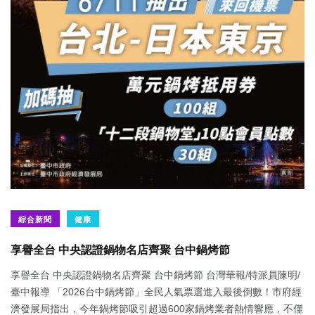
綜合新聞
健康
享譽全台 中央認證鍋物名店齊聚 台中鍋烤節
享譽全台 中央認證鍋物名店齊聚 台中鍋烤節 台灣華報/特派員陳明/
臺中報導 「2026台中鍋烤節」全民人氣票選進入最後倒數！市府經
濟發展局指出，今年鍋烤節吸引超過600家鍋烤業者熱情響應，不僅