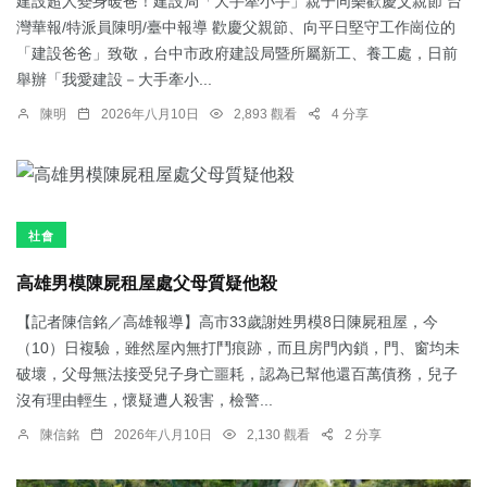
建設超人變身暖爸！建設局「大手牽小手」親子同樂歡慶父親節 台
灣華報/特派員陳明/臺中報導 歡慶父親節、向平日堅守工作崗位的
「建設爸爸」致敬，台中市政府建設局暨所屬新工、養工處，日前
舉辦「我愛建設－大手牽小...
陳明
2026年八月10日
2,893 觀看
4 分享
社會
高雄男模陳屍租屋處父母質疑他殺
【記者陳信銘／高雄報導】高市33歲謝姓男模8日陳屍租屋，今
（10）日複驗，雖然屋內無打鬥痕跡，而且房門內鎖，門、窗均未
破壞，父母無法接受兒子身亡噩耗，認為已幫他還百萬債務，兒子
沒有理由輕生，懷疑遭人殺害，檢警...
陳信銘
2026年八月10日
2,130 觀看
2 分享