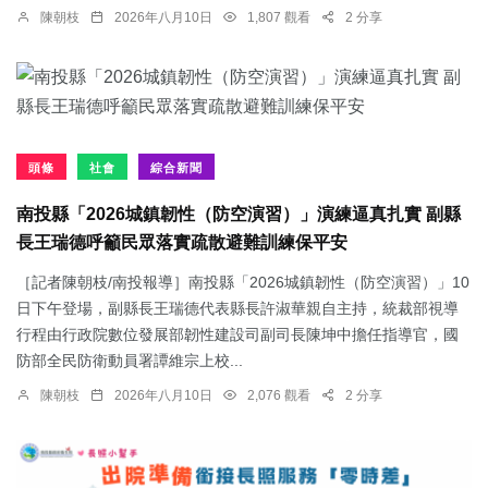
陳朝枝
2026年八月10日
1,807 觀看
2 分享
頭條
社會
綜合新聞
南投縣「2026城鎮韌性（防空演習）」演練逼真扎實 副縣
長王瑞德呼籲民眾落實疏散避難訓練保平安
［記者陳朝枝/南投報導］南投縣「2026城鎮韌性（防空演習）」10
日下午登場，副縣長王瑞德代表縣長許淑華親自主持，統裁部視導
行程由行政院數位發展部韌性建設司副司長陳坤中擔任指導官，國
防部全民防衛動員署譚維宗上校...
陳朝枝
2026年八月10日
2,076 觀看
2 分享