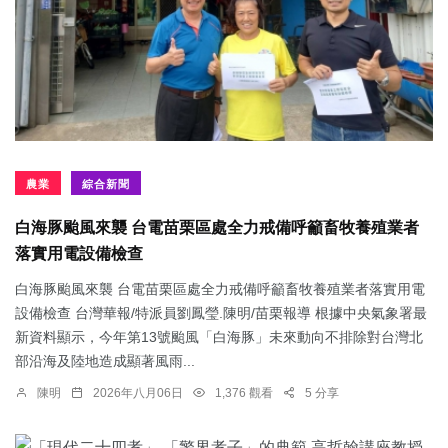
農業
綜合新聞
白海豚颱風來襲 台電苗栗區處全力戒備呼籲畜牧養殖業者
落實用電設備檢查
白海豚颱風來襲 台電苗栗區處全力戒備呼籲畜牧養殖業者落實用電
設備檢查 台灣華報/特派員劉鳳瑩.陳明/苗栗報導 根據中央氣象署最
新資料顯示，今年第13號颱風「白海豚」未來動向不排除對台灣北
部沿海及陸地造成顯著風雨...
陳明
2026年八月06日
1,376 觀看
5 分享