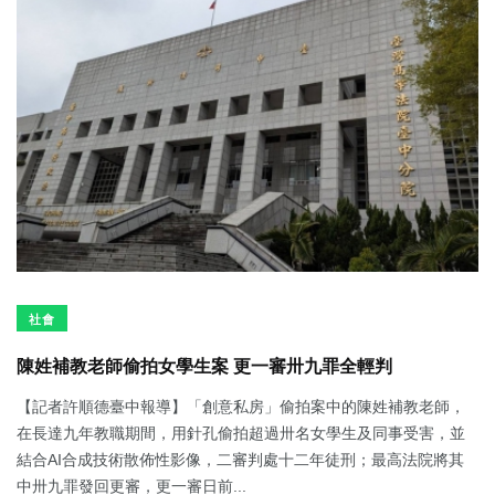
社會
陳姓補教老師偷拍女學生案 更一審卅九罪全輕判
【記者許順德臺中報導】「創意私房」偷拍案中的陳姓補教老師，
在長達九年教職期間，用針孔偷拍超過卅名女學生及同事受害，並
結合AI合成技術散佈性影像，二審判處十二年徒刑；最高法院將其
中卅九罪發回更審，更一審日前...