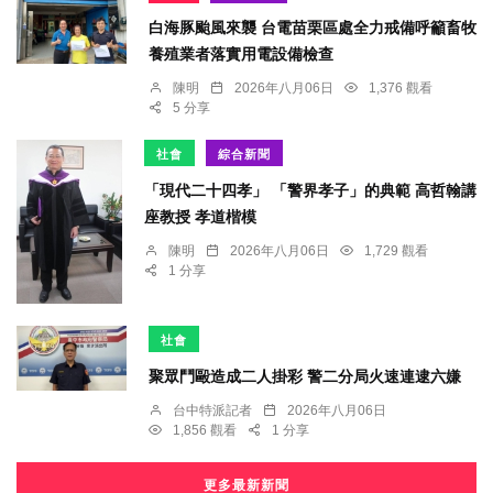
白海豚颱風來襲 台電苗栗區處全力戒備呼籲畜牧
養殖業者落實用電設備檢查
陳明
2026年八月06日
1,376 觀看
5 分享
社會
綜合新聞
「現代二十四孝」 「警界孝子」的典範 高哲翰講
座教授 孝道楷模
陳明
2026年八月06日
1,729 觀看
1 分享
社會
聚眾鬥毆造成二人掛彩 警二分局火速連逮六嫌
台中特派記者
2026年八月06日
1,856 觀看
1 分享
更多最新新聞