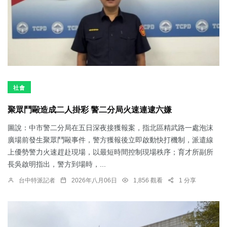
社會
聚眾鬥毆造成二人掛彩 警二分局火速連逮六嫌
圖說：中市警二分局在五日深夜接獲報案，指北區精武路一處泡沫
廣場前發生聚眾鬥毆事件，警方獲報後立即啟動快打機制，派遣線
上優勢警力火速趕赴現場，以最短時間控制現場秩序；育才所副所
長吳啟明指出，警方到場時，...
台中特派記者
2026年八月06日
1,856 觀看
1 分享