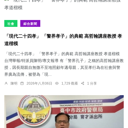
社會
綜合新聞
「現代二十四孝」 「警界孝子」的典範 高哲翰講座教授 孝
道楷模
「現代二十四孝」 「警界孝子」的典範 高哲翰講座教授 孝道楷模
台灣華報/特派員陳明/專文報導 有「警界孔子」之稱的高哲翰講座教
授，因長期親自無微不至地照顧年邁母親，其至孝行為在社會與警
界廣為流傳，被譽為「現...
陳明
2026年八月06日
1,729 觀看
1 分享