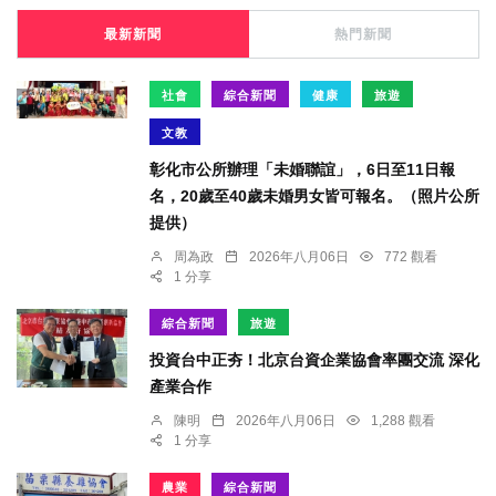
最新新聞
熱門新聞
社會
綜合新聞
健康
旅遊
文教
彰化市公所辦理「未婚聯誼」，6日至11日報
名，20歲至40歲未婚男女皆可報名。（照片公所
提供）
周為政
2026年八月06日
772 觀看
1 分享
綜合新聞
旅遊
投資台中正夯！北京台資企業協會率團交流 深化
產業合作
陳明
2026年八月06日
1,288 觀看
1 分享
農業
綜合新聞