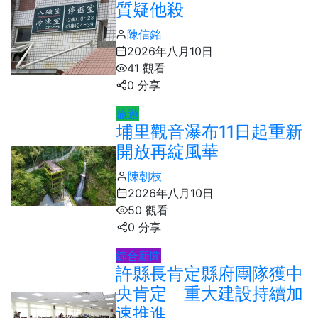
質疑他殺
陳信銘
2026年八月10日
41 觀看
0 分享
旅遊
埔里觀音瀑布11日起重新
開放再綻風華
陳朝枝
2026年八月10日
50 觀看
0 分享
綜合新聞
許縣長肯定縣府團隊獲中
央肯定 重大建設持續加
速推進