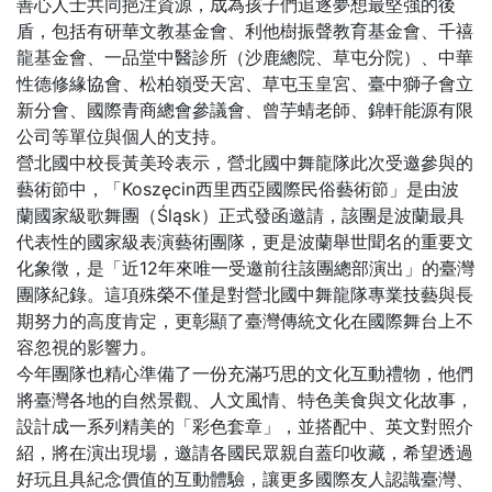
善心人士共同挹注資源，成為孩子們追逐夢想最堅強的後
盾，包括有研華文教基金會、利他樹振聲教育基金會、千禧
龍基金會、一品堂中醫診所（沙鹿總院、草屯分院）、中華
性德修緣協會、松柏嶺受天宮、草屯玉皇宮、臺中獅子會立
新分會、國際青商總會參議會、曾芋蜻老師、錦軒能源有限
公司等單位與個人的支持。
營北國中校長黃美玲表示，營北國中舞龍隊此次受邀參與的
藝術節中，「Koszęcin西里西亞國際民俗藝術節」是由波
蘭國家級歌舞團（Śląsk）正式發函邀請，該團是波蘭最具
代表性的國家級表演藝術團隊，更是波蘭舉世聞名的重要文
化象徵，是「近12年來唯一受邀前往該團總部演出」的臺灣
團隊紀錄。這項殊榮不僅是對營北國中舞龍隊專業技藝與長
期努力的高度肯定，更彰顯了臺灣傳統文化在國際舞台上不
容忽視的影響力。
今年團隊也精心準備了一份充滿巧思的文化互動禮物，他們
將臺灣各地的自然景觀、人文風情、特色美食與文化故事，
設計成一系列精美的「彩色套章」，並搭配中、英文對照介
紹，將在演出現場，邀請各國民眾親自蓋印收藏，希望透過
好玩且具紀念價值的互動體驗，讓更多國際友人認識臺灣、