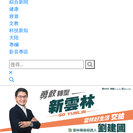
綜合新聞
健康
旅遊
文教
科技新知
大陸
專欄
影音專區