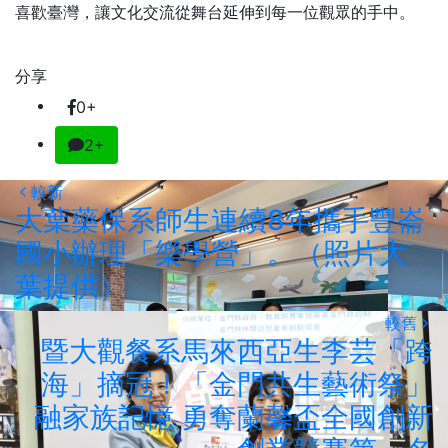
喜歡臺灣，讓文化交流從舞台延伸到每一位觀眾的手中。
分享
0+
2+
較新
大葉藥保系師生連續8年攜手豐崙
國小辦理「樂學營」。（照片大
葉提供）
較舊
暨大觀餐系馬來西亞生李芸「跨
海」摘冠！「金門共生藝術祭」
融家族記憶 勇奪蘭馨盃全國創新