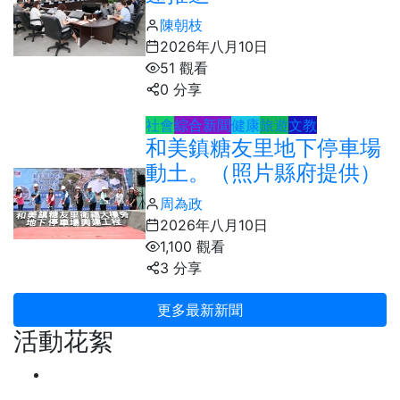
陳朝枝
2026年八月10日
51 觀看
0 分享
社會
綜合新聞
健康
旅遊
文教
和美鎮糖友里地下停車場
動土。（照片縣府提供）
周為政
2026年八月10日
1,100 觀看
3 分享
更多最新新聞
活動花絮