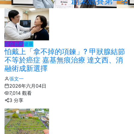
創業競賽第一名
綜合新聞
健康
​怕戴上「拿不掉的項鍊」? 甲狀腺結節
不等於癌症 嘉基無痕治療 達文西、消
融術成新選擇
張文一
2026年六月04日
7,014 觀看
3 分享