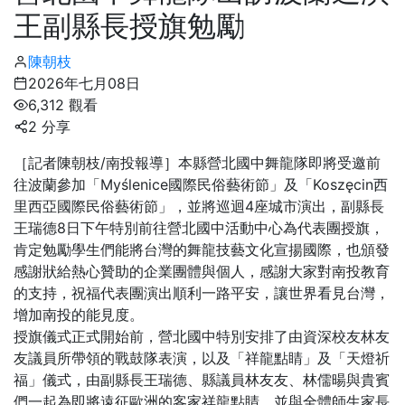
王副縣長授旗勉勵
陳朝枝
2026年七月08日
6,312 觀看
2 分享
［記者陳朝枝/南投報導］本縣營北國中舞龍隊即將受邀前
往波蘭參加「Myślenice國際民俗藝術節」及「Koszęcin西
里西亞國際民俗藝術節」，並將巡迴4座城市演出，副縣長
王瑞德8日下午特別前往營北國中活動中心為代表團授旗，
肯定勉勵學生們能將台灣的舞龍技藝文化宣揚國際，也頒發
感謝狀給熱心贊助的企業團體與個人，感謝大家對南投教育
的支持，祝福代表團演出順利一路平安，讓世界看見台灣，
增加南投的能見度。
授旗儀式正式開始前，營北國中特別安排了由資深校友林友
友議員所帶領的戰鼓隊表演，以及「祥龍點睛」及「天燈祈
福」儀式，由副縣長王瑞德、縣議員林友友、林儒暘與貴賓
們一起為即將遠征歐洲的客家祥龍點睛，並與全體師生家長