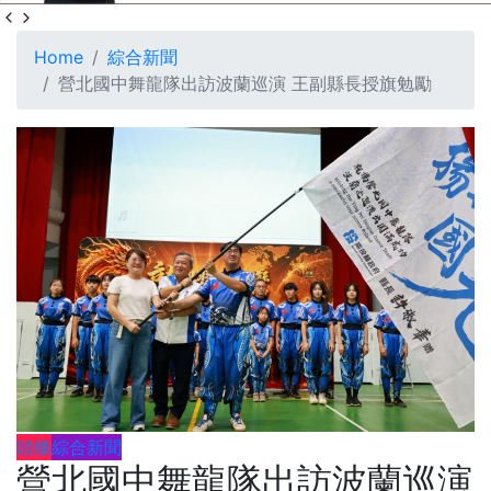
Home
綜合新聞
營北國中舞龍隊出訪波蘭巡演 王副縣長授旗勉勵
頭條
綜合新聞
營北國中舞龍隊出訪波蘭巡演