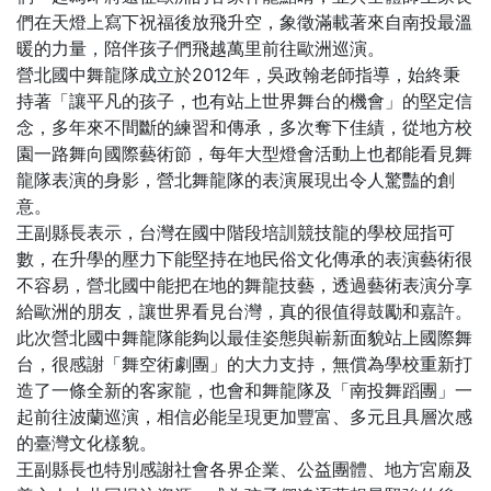
們在天燈上寫下祝福後放飛升空，象徵滿載著來自南投最溫
暖的力量，陪伴孩子們飛越萬里前往歐洲巡演。
營北國中舞龍隊成立於2012年，吳政翰老師指導，始終秉
持著「讓平凡的孩子，也有站上世界舞台的機會」的堅定信
念，多年來不間斷的練習和傳承，多次奪下佳績，從地方校
園一路舞向國際藝術節，每年大型燈會活動上也都能看見舞
龍隊表演的身影，營北舞龍隊的表演展現出令人驚豔的創
意。
王副縣長表示，台灣在國中階段培訓競技龍的學校屈指可
數，在升學的壓力下能堅持在地民俗文化傳承的表演藝術很
不容易，營北國中能把在地的舞龍技藝，透過藝術表演分享
給歐洲的朋友，讓世界看見台灣，真的很值得鼓勵和嘉許。
此次營北國中舞龍隊能夠以最佳姿態與嶄新面貌站上國際舞
台，很感謝「舞空術劇團」的大力支持，無償為學校重新打
造了一條全新的客家龍，也會和舞龍隊及「南投舞蹈團」一
起前往波蘭巡演，相信必能呈現更加豐富、多元且具層次感
的臺灣文化樣貌。
王副縣長也特別感謝社會各界企業、公益團體、地方宮廟及