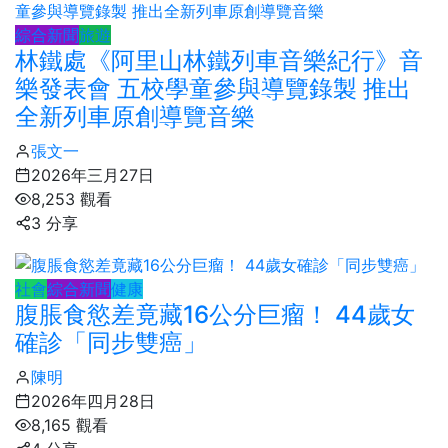
綜合新聞
旅遊
林鐵處《阿里山林鐵列車音樂紀行》音
樂發表會 五校學童參與導覽錄製 推出
全新列車原創導覽音樂
張文一
2026年三月27日
8,253 觀看
3 分享
社會
綜合新聞
健康
腹脹食慾差竟藏16公分巨瘤！ 44歲女
確診「同步雙癌」
陳明
2026年四月28日
8,165 觀看