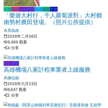
社會
農業
綜合新聞
健康
旅遊
文教
「樂遊大村行，千人蘿蔔派對」大村鄉
南勢村農田登場。（照片公所提供）
周為政
2026年二月08日
9,469 觀看
4 分享
綜合新聞
高雄機場八家計程車業者上線服務
陳信銘
2026年六月23日
6,647 觀看
2 分享