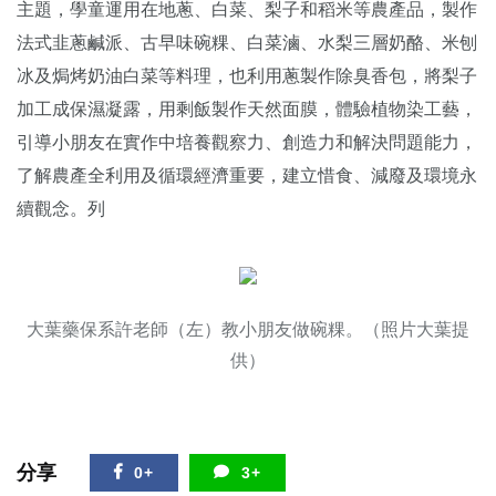
主題，學童運用在地蔥、白菜、梨子和稻米等農產品，製作
法式韭蔥鹹派、古早味碗粿、白菜滷、水梨三層奶酪、米刨
冰及焗烤奶油白菜等料理，也利用蔥製作除臭香包，將梨子
加工成保濕凝露，用剩飯製作天然面膜，體驗植物染工藝，
引導小朋友在實作中培養觀察力、創造力和解決問題能力，
了解農產全利用及循環經濟重要，建立惜食、減廢及環境永
續觀念。列
大葉藥保系許老師（左）教小朋友做碗粿。（照片大葉提
供）
分享
0+
3+