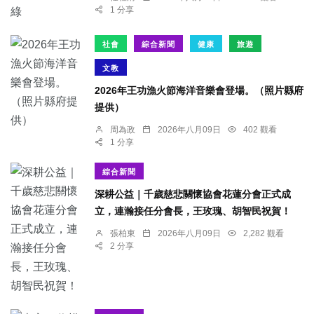
1 分享
社會
綜合新聞
健康
旅遊
文教
2026年王功漁火節海洋音樂會登場。（照片縣府
提供）
周為政
2026年八月09日
402 觀看
1 分享
綜合新聞
深耕公益｜千歲慈悲關懷協會花蓮分會正式成
立，連瀚接任分會長，王玫瑰、胡智民祝賀！
張柏東
2026年八月09日
2,282 觀看
2 分享