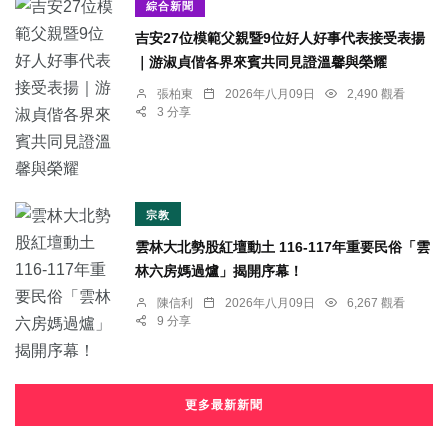
綜合新聞
吉安27位模範父親暨9位好人好事代表接受表揚
｜游淑貞偕各界來賓共同見證溫馨與榮耀
張柏東
2026年八月09日
2,490 觀看
3 分享
宗教
雲林大北勢股紅壇動土 116-117年重要民俗「雲
林六房媽過爐」揭開序幕！
陳信利
2026年八月09日
6,267 觀看
9 分享
更多最新新聞