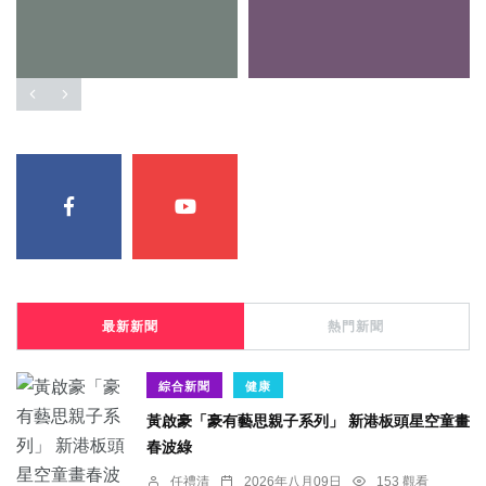
最新新聞
熱門新聞
綜合新聞
健康
黃啟豪「豪有藝思親子系列」 新港板頭星空童畫
春波綠
任禮清
2026年八月09日
153 觀看