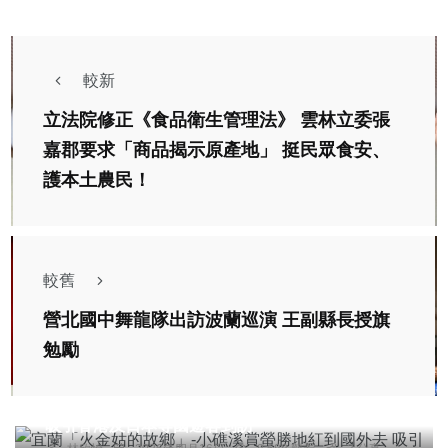
較新
立法院修正《食品衛生管理法》 雲林立委張
嘉郡要求「商品揭示原產地」 挺民眾食安、
護本土農民！
較舊
營北國中舞龍隊出訪波蘭巡演 王副縣長授旗
勉勵
綜合新聞
旅遊
宜蘭「火金姑的故鄉」-小礁溪賞螢勝地紅到國外去
吸引香港及日本等國遊客到訪
社會
綜合新聞