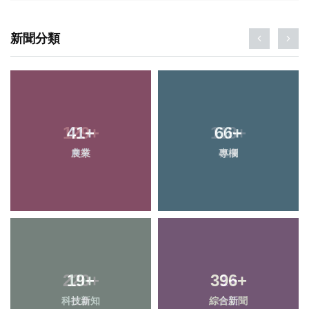
新聞分類
129
41
+
+
118
66
+
+
農業
文教
專欄
健康
220
19
+
+
396
1
+
+
科技新知
社會
綜合新聞
大陸