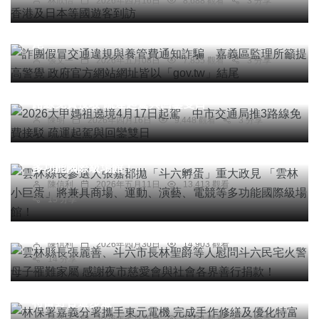
林欣怡
2026年四月16日
8,688 觀看
3 分享
詐團假冒交通違規與養管費通知詐騙 嘉義區監理
所籲提高警覺 政府官方網站網址皆以「gov.tw」結
尾
張文一
2026年五月08日
7,855 觀看
3 分享
社會
宗教
綜合新聞
旅遊
2026大甲媽祖遶境4月17日起駕 中市交通局推3
路線免費接駁 疏運起駕與回鑾雙日
綜合新聞
陳明
2026年四月16日
9,448 觀看
3 分享
雲林縣長參選人張嘉郡拋「斗六孵蛋」重大政見
「雲林小巨蛋」將兼具商場、運動、演藝、電競等
多功能國際級場館！
綜合新聞
陳信利
2026年五月11日
13,413 觀看
雲林縣長張麗善、斗六市長林聖爵等人慰問斗六民
15 分享
宅火警母子罹難家屬 感謝夜市慈愛會與社會各界善
行捐款！
陳信利
2026年四月30日
14,903 觀看
14 分享
綜合新聞
旅遊
林保署嘉義分署攜手東元電機 完成手作修繕及優化
特富野古道步道
張文一
2026年七月19日
7,034 觀看
3 分享