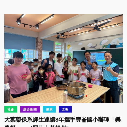
社會
綜合新聞
健康
文教
大葉藥保系師生連續8年攜手豐崙國小辦理「樂