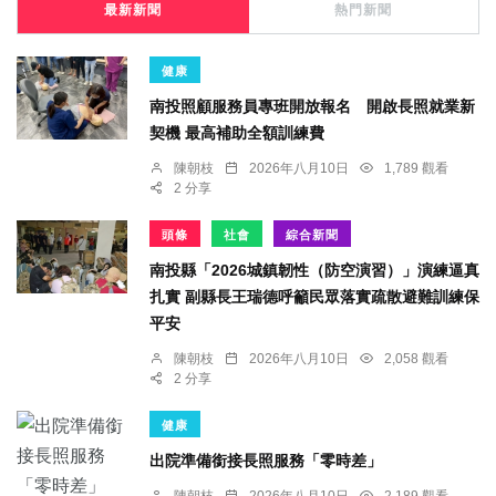
最新新聞
熱門新聞
健康
南投照顧服務員專班開放報名 開啟長照就業新
契機 最高補助全額訓練費
陳朝枝
2026年八月10日
1,789 觀看
2 分享
頭條
社會
綜合新聞
南投縣「2026城鎮韌性（防空演習）」演練逼真
扎實 副縣長王瑞德呼籲民眾落實疏散避難訓練保
平安
陳朝枝
2026年八月10日
2,058 觀看
2 分享
健康
出院準備銜接長照服務「零時差」
陳朝枝
2026年八月10日
2,189 觀看