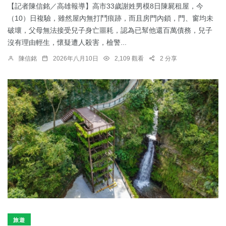
【記者陳信銘／高雄報導】高市33歲謝姓男模8日陳屍租屋，今
（10）日複驗，雖然屋內無打鬥痕跡，而且房門內鎖，門、窗均未
破壞，父母無法接受兒子身亡噩耗，認為已幫他還百萬債務，兒子
沒有理由輕生，懷疑遭人殺害，檢警...
陳信銘
2026年八月10日
2,109 觀看
2 分享
旅遊