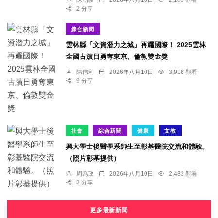
2 分享
綜合新聞
雲林縣「文資潛力之城」再耀國際！ 2025雲林
全國古蹟日勇奪東京、倫敦雙金獎
陳信利
2026年八月10日
3,916 觀看
9 分享
社會
綜合新聞
健康
文教
興大學士後醫學系師生至彰基醫院交流和體驗。
（照片彰基提供）
周為政
2026年八月10日
2,483 觀看
3 分享
更多最新新聞