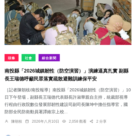
頭條
社會
綜合新聞
南投縣「2026城鎮韌性（防空演習）」演練逼真扎實 副縣
長王瑞德呼籲民眾落實疏散避難訓練保平安
［記者陳朝枝/南投報導］南投縣「2026城鎮韌性（防空演習）」10
日下午登場，副縣長王瑞德代表縣長許淑華親自主持，統裁部視導
行程由行政院數位發展部韌性建設司副司長陳坤中擔任指導官，國
防部全民防衛動員署譚維宗上校...
陳朝枝
2026年八月10日
2,058 觀看
2 分享