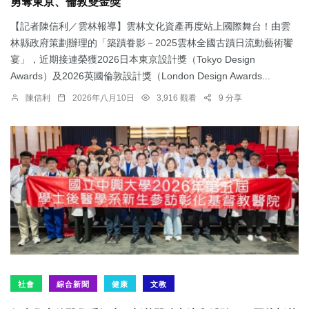
勇奪東京、倫敦雙金獎
【記者陳信利／雲林報導】雲林文化資產再度站上國際舞台！由雲
林縣政府策劃辦理的「築蹟眷影－2025雲林全國古蹟日流動藝術饗
宴」，近期接連榮獲2026日本東京設計獎（Tokyo Design
Awards）及2026英國倫敦設計獎（London Design Awards...
陳信利
2026年八月10日
3,916 觀看
9 分享
社會
綜合新聞
健康
文教