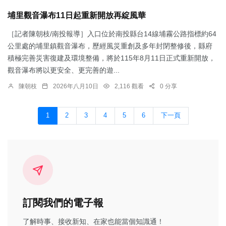
埔里觀音瀑布11日起重新開放再綻風華
［記者陳朝枝/南投報導］入口位於南投縣台14線埔霧公路指標約64
公里處的埔里鎮觀音瀑布，歷經風災重創及多年封閉整修後，縣府
積極完善災害復建及環境整備，將於115年8月11日正式重新開放，
觀音瀑布將以更安全、更完善的遊...
陳朝枝
2026年八月10日
2,116 觀看
0 分享
1
2
3
4
5
6
下一頁
訂閱我們的電子報
了解時事、接收新知、在家也能當個知識通！