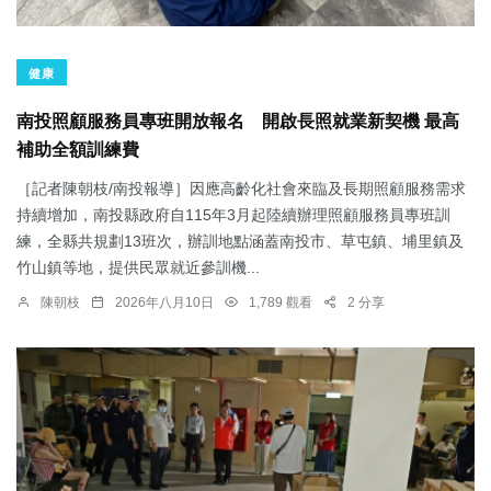
健康
南投照顧服務員專班開放報名 開啟長照就業新契機 最高
補助全額訓練費
［記者陳朝枝/南投報導］因應高齡化社會來臨及長期照顧服務需求
持續增加，南投縣政府自115年3月起陸續辦理照顧服務員專班訓
練，全縣共規劃13班次，辦訓地點涵蓋南投市、草屯鎮、埔里鎮及
竹山鎮等地，提供民眾就近參訓機...
陳朝枝
2026年八月10日
1,789 觀看
2 分享