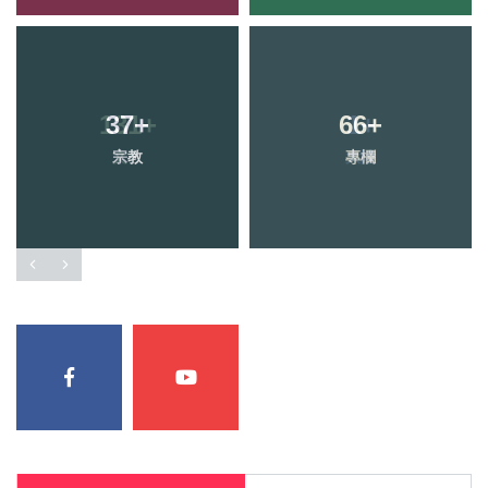
37
+
66
+
宗教
專欄