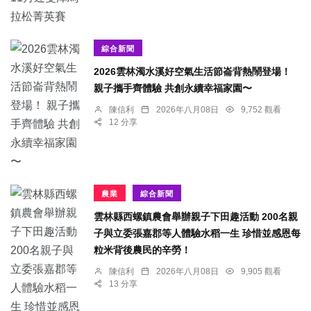
綜合新聞
2026雲林濁水溪好空氣生活節崙背熱鬧登場！
親子攜手齊體驗 共創永續幸福家園〜
陳信利
2026年八月08日
9,752 觀看
12 分享
農業
綜合新聞
雲林縣西螺鎮農會舉辦親子下田趣活動 200名親
子與立委張嘉郡等人體驗水稻一生 珍惜並感恩每
粒米背後農民的辛勞！
陳信利
2026年八月08日
9,905 觀看
13 分享