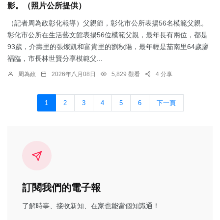
影。（照片公所提供）
（記者周為政彰化報導）父親節，彰化市公所表揚56名模範父親。
彰化市公所在生活藝文館表揚56位模範父親，最年長有兩位，都是
93歲，介壽里的張燦凱和富貴里的劉秋陽，最年輕是茄南里64歲廖
福臨，市長林世賢分享模範父...
周為政
2026年八月08日
5,829 觀看
4 分享
1
2
3
4
5
6
下一頁
訂閱我們的電子報
了解時事、接收新知、在家也能當個知識通！