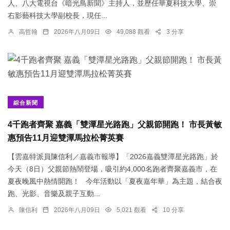
人、八大電視台《暗光鳥新聞》主持人，並歷任華夏科技大學、崇
右影藝科技大學副校長，現任...
高哲翰
2026年八月09日
49,088 觀看
3 分享
綜合新聞
4千跑者齊聚 嘉義「雙潭星光路跑」父親節開跑！ 市長黃敏
惠預告11月迎雙潭馬拉松菁英賽
【雲嘉特派員陳信利／嘉義市報導】「2026嘉義雙潭星光路跑」於
今天（8日）父親節熱鬧登場，吸引約4,000名跑者齊聚嘉義市，在
夏夜晚風中熱情開跑！ 今年活動以「夏夜嘉年華」為主題，結合夜
跑、光影、音樂及親子互動...
陳信利
2026年八月09日
5,021 觀看
10 分享