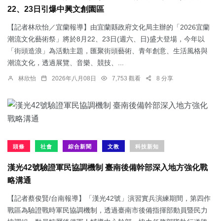
22、23日引爆中興文創園區
【記者林欣怡／宜蘭報導】由宜蘭縣政府文化局主辦的「2026宜蘭
潮流文化藝術祭」將於8月22、23日(週六、日)盛大登場，今年以
「街頭造浪」為活動主題，匯聚街頭藝術、青年創意、生活風格與
潮流文化，透過展覽、音樂、競技、...
林欣怡
2026年八月08日
7,753 觀看
8 分享
頭條
社會
綜合新聞
文教
科技新知
漢光42號驗證軍民協調機制 臺南後備幹部深入地方強化戰
略溝通
【記者蔡俊賢/台南報導】「漢光42號」演習實兵演練期間，第四作
戰區為驗證戰時軍民協調機制，透過臺南市後備指揮部動員暨民力