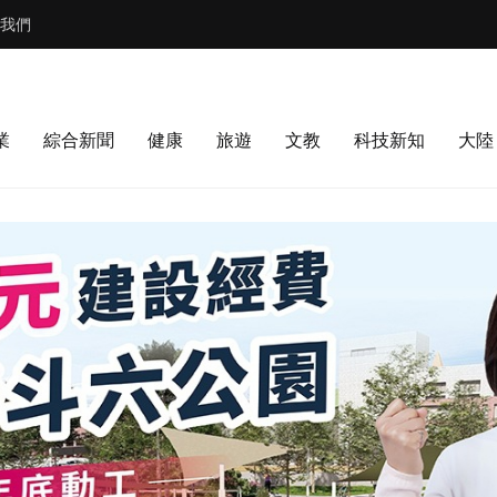
我們
業
綜合新聞
健康
旅遊
文教
科技新知
大陸