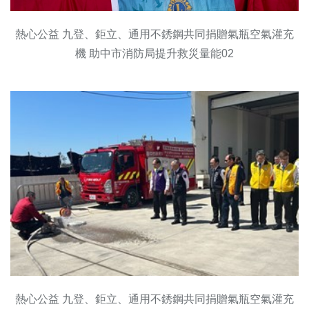
熱心公益 九登、鉅立、通用不銹鋼共同捐贈氣瓶空氣灌充
機 助中市消防局提升救災量能02
熱心公益 九登、鉅立、通用不銹鋼共同捐贈氣瓶空氣灌充