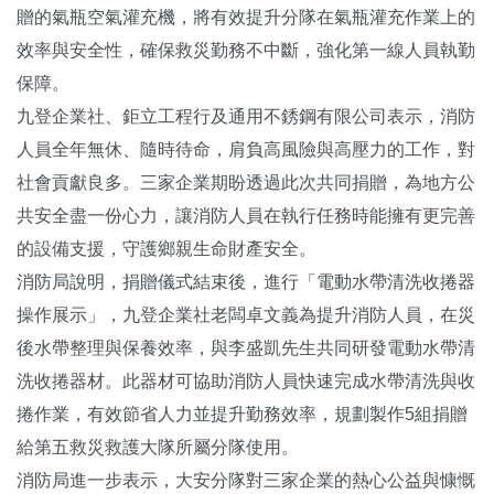
贈的氣瓶空氣灌充機，將有效提升分隊在氣瓶灌充作業上的
效率與安全性，確保救災勤務不中斷，強化第一線人員執勤
保障。
九登企業社、鉅立工程行及通用不銹鋼有限公司表示，消防
人員全年無休、隨時待命，肩負高風險與高壓力的工作，對
社會貢獻良多。三家企業期盼透過此次共同捐贈，為地方公
共安全盡一份心力，讓消防人員在執行任務時能擁有更完善
的設備支援，守護鄉親生命財產安全。
消防局說明，捐贈儀式結束後，進行「電動水帶清洗收捲器
操作展示」，九登企業社老闆卓文義為提升消防人員，在災
後水帶整理與保養效率，與李盛凱先生共同研發電動水帶清
洗收捲器材。此器材可協助消防人員快速完成水帶清洗與收
捲作業，有效節省人力並提升勤務效率，規劃製作5組捐贈
給第五救災救護大隊所屬分隊使用。
消防局進一步表示，大安分隊對三家企業的熱心公益與慷慨