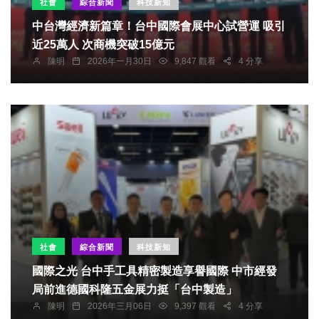
社會
綜合新聞
科技新知
中台灣經濟新篇章！台中國際會展中心試營運 吸引
近25萬人 次商機突破15億元
陳明
2026年一月30日
9,847 觀看
4 分享
社會
綜合新聞
科技新知
國際之光 台中手工具精密製造享譽國際 中市經發
局前進德國科隆五金展力挺「台中製造」
陳明
2026年三月06日
9,397 觀看
4 分享