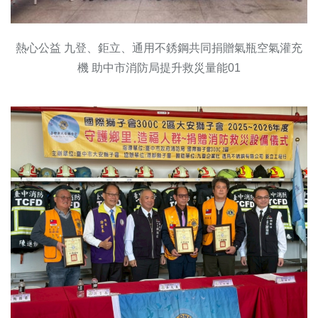
熱心公益 九登、鉅立、通用不銹鋼共同捐贈氣瓶空氣灌充
機 助中市消防局提升救災量能01