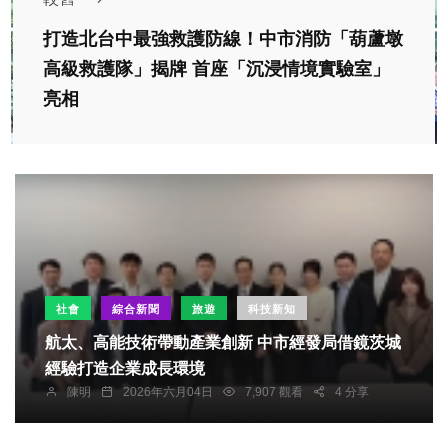
打造北台中最強救護防線！中市消防「葫蘆墩
高級救護隊」揭牌 首座「沉浸情境實驗室」
亮相
社會
綜合新聞
旅遊
科技新知
航太、高能技術帶動產業創新 中市經發局借鏡茨城
經驗打造企業成長環境
陳明
2026年六月04日
7,907 觀看
4 分享