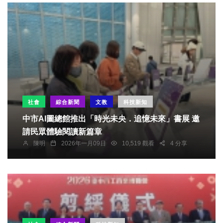
社會
綜合新聞
文教
科技新知
中市AI圖總館推出「時光未央．追憶未來」書展 邀
請民眾體驗閱讀新篇章
陳明
2026年一月09日
10,519 觀看
4 分享