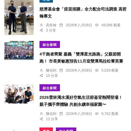
慈濟基金會「疫苗採購」全力配合司法調查 高哲
翰專文
高哲翰
2026年八月09日
49,096 觀看
3 分享
綜合新聞
4千跑者齊聚 嘉義「雙潭星光路跑」父親節開
跑！ 市長黃敏惠預告11月迎雙潭馬拉松菁英賽
陳信利
2026年八月09日
5,029 觀看
10 分享
綜合新聞
2026雲林濁水溪好空氣生活節崙背熱鬧登場！
親子攜手齊體驗 共創永續幸福家園〜
陳信利
2026年八月08日
9,762 觀看
12 分享