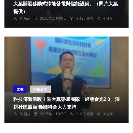
大葉開發移動式綠能發電與儲能設備。（照片大葉
提供）
周為政
2026年二月09日
9,425 觀看
4 分享
文教
科技新知
科技傳遞溫暖！暨大戴榮賦團隊「銀巷食光2.0」深
耕社區照顧 獲國科會大力支持
陳朝枝
2026年一月07日
9,197 觀看
3 分享