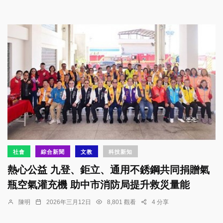
社會
綜合新聞
文教
科技新知
熱心公益 九登、鉅立、通用不銹鋼共同捐贈氣
瓶空氣灌充機 助中市消防局提升救災量能
陳明
2026年三月12日
8,801 觀看
4 分享