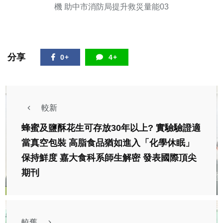
機 助中市消防局提升救災量能03
分享
0+
4+
較新
蜂蜜及鹽酥花生可存放30年以上? 實驗驗證適
當真空包裝 高脂食品猶如進入「化學休眠」
保持鮮度 嘉大食科系師生解密 發表國際頂尖
期刊
較舊