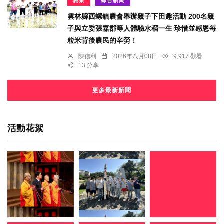
農業
綜合新聞
雲林縣西螺鎮農會舉辦親子下田趣活動 200名親
子與立委張嘉郡等人體驗水稻一生 珍惜並感恩每
粒米背後農民的辛勞！
陳信利
2026年八月08日
9,917 觀看
13 分享
更多最新新聞
活動花絮