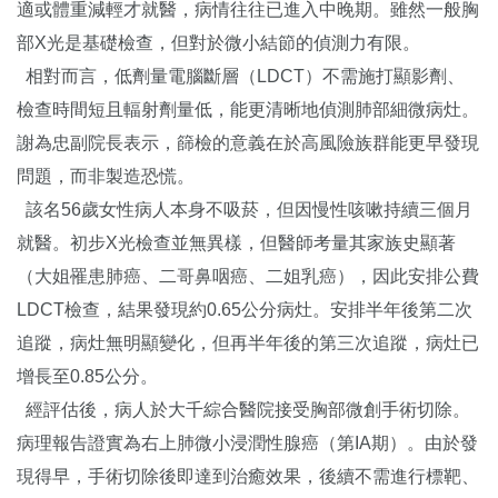
適或體重減輕才就醫，病情往往已進入中晚期。雖然一般胸
部X光是基礎檢查，但對於微小結節的偵測力有限。
相對而言，低劑量電腦斷層（LDCT）不需施打顯影劑、
檢查時間短且輻射劑量低，能更清晰地偵測肺部細微病灶。
謝為忠副院長表示，篩檢的意義在於高風險族群能更早發現
問題，而非製造恐慌。
該名56歲女性病人本身不吸菸，但因慢性咳嗽持續三個月
就醫。初步X光檢查並無異樣，但醫師考量其家族史顯著
（大姐罹患肺癌、二哥鼻咽癌、二姐乳癌），因此安排公費
LDCT檢查，結果發現約0.65公分病灶。安排半年後第二次
追蹤，病灶無明顯變化，但再半年後的第三次追蹤，病灶已
增長至0.85公分。
經評估後，病人於大千綜合醫院接受胸部微創手術切除。
病理報告證實為右上肺微小浸潤性腺癌（第IA期）。由於發
現得早，手術切除後即達到治癒效果，後續不需進行標靶、