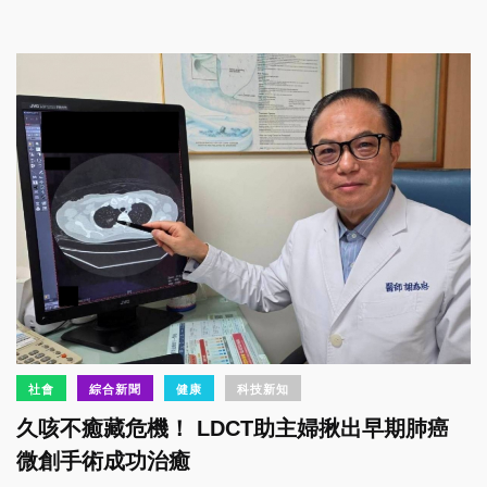
社會
綜合新聞
健康
科技新知
久咳不癒藏危機！ LDCT助主婦揪出早期肺癌
微創手術成功治癒