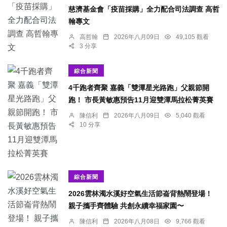
慈濟基金會「疫苗採購」全力配合司法調查 高哲
翰專文
高哲翰
2026年八月09日
49,105 觀看
3 分享
綜合新聞
4千跑者齊聚 嘉義「雙潭星光路跑」父親節開
跑！ 市長黃敏惠預告11月迎雙潭馬拉松菁英賽
陳信利
2026年八月09日
5,040 觀看
10 分享
綜合新聞
2026雲林濁水溪好空氣生活節崙背熱鬧登場！
親子攜手齊體驗 共創永續幸福家園〜
陳信利
2026年八月08日
9,766 觀看