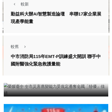
較新
勤益科大辦AI智慧製造論壇 串聯17家企業展
現產學能量
較舊
中市消防局115年EMT-P訓練盛大開訓 聯手中
國附醫強化緊急救護量能
社會
綜合新聞
科技新知
榮耀臺中 中市災害應變能力受肯定勇奪全國「特
優」佳績
陳明
2026年四月07日
8,627 觀看
4 分享