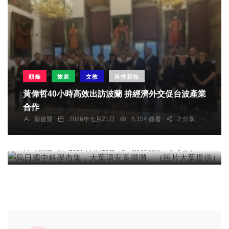
頭條
旅遊
文教
科技新知
黃偉哲40小時高效出訪波蘭 拚經濟外交促台波產業
合作
社會
綜合新聞
健康
文教
科技新知
蔡俊賢
2026年七月21日
6,154 觀看
2 分享
烏日國中科學市集，大葉環安系擺攤。（照片大葉
提供）
周為政
2026年六月15日
6,998 觀看
3 分享