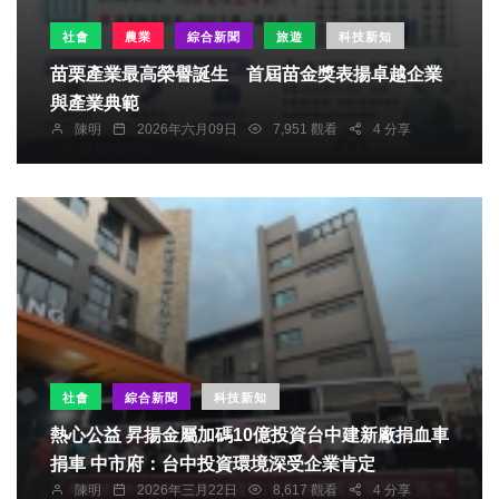
社會
農業
綜合新聞
旅遊
科技新知
苗栗產業最高榮譽誕生 首屆苗金獎表揚卓越企業
與產業典範
陳明
2026年六月09日
7,951 觀看
4 分享
社會
綜合新聞
科技新知
熱心公益 昇揚金屬加碼10億投資台中建新廠捐血車
捐車 中市府：台中投資環境深受企業肯定
陳明
2026年三月22日
8,617 觀看
4 分享