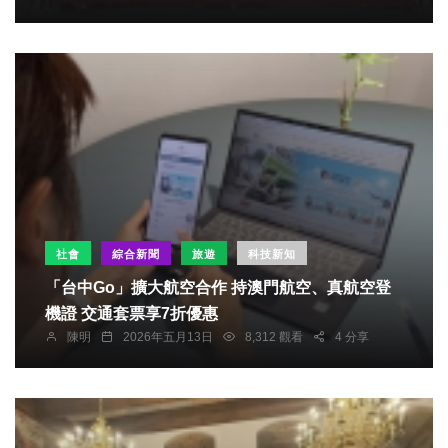
社會
綜合新聞
旅遊
科技新知
「台中Go」擴大航空合作 持澳門航空、真航空登
機證 交通套票享7折優惠
陳明
2026年五月13日
8,312 觀看
4 分享