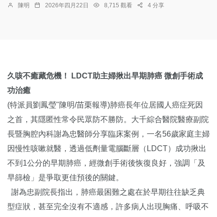
陳明
2026年四月22日
8,715 觀看
4 分享
久咳不癒藏危機！ LDCT助主婦揪出早期肺癌 微創手術成
功治癒
(特派員劉鳳瑩"陳明/苗栗報導)肺癌長年位居國人癌症死因
之首，其隱匿性常令民眾防不勝防。大千綜合醫院醫療副院
長暨胸腔內科謝為忠醫師分享臨床案例，一名56歲家庭主婦
因慢性咳嗽就醫，透過低劑量電腦斷層（LDCT）成功揪出
不到1公分的早期肺癌，經微創手術後恢復良好，強調「及
早篩檢」是爭取更佳預後的關鍵。
謝為忠副院長指出，肺癌最困難之處在於早期往往缺乏典
型症狀，甚至完全沒有不適感，許多病人出現胸痛、呼吸不