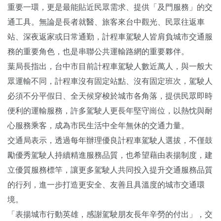
重要一環，更是最能貼近民眾需求、提供「及門服務」的交
通工具。無論是長者就醫、旅客來台中觀光、民眾往返車
站、深夜返家或日常通勤，計程車駕駛人皆肩負城市交通服
務的重要角色，也是串聯公共運輸路網的重要夥伴。
葉局長指出，台中市目前計程車駕駛人數近萬人，與一般大
眾運輸不同，計程車沒有固定站點、沒有固定班次，駕駛人
必須不分平假日、全天候穿梭於城市各角落，提供民眾即時
便利的運輸服務，許多駕駛人更長年堅守崗位，以熱忱與耐
心服務乘客，成為市民生活中全年無休的交通力量。
交通局表示，透過每年辦理優良計程車駕駛人選拔，不僅鼓
勵優秀駕駛人持續精進服務品質，也希望藉由表揚制度，建
立優質服務標竿，讓更多駕駛人共同投入提升交通服務品質
的行列，進一步打造更安全、友善且具溫度的城市交通環
境。
「表揚城市行動英雄，感謝駕駛朋友長年辛勞的付出」，交