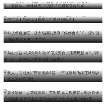
蔡俊賢
2026年三月10日
8,358 觀看
2 分享
社會
綜合新聞
文教
科技新知
中市勞工局表揚身障友善企業與模範勞工
陳明
2026年五月12日
8,045 觀看
4 分享
文教
科技新知
科技傳遞溫暖！暨大戴榮賦團隊「銀巷食光2.0」深
耕社區照顧 獲國科會大力支持
陳朝枝
2026年一月07日
9,172 觀看
3 分享
社會
綜合新聞
科技新知
熱心公益 昇揚金屬加碼10億投資台中建新廠捐血車
捐車 中市府：台中投資環境深受企業肯定
陳明
2026年三月22日
8,599 觀看
4 分享
社會
綜合新聞
旅遊
科技新知
航太、高能技術帶動產業創新 中市經發局借鏡茨城
經驗打造企業成長環境
農業
綜合新聞
科技新知
陳明
2026年六月04日
7,899 觀看
4 分享
惡性雜草「大花咸豐草」有剋星 嘉大與東京大學合
作研究 稻殼與稻稈等農業廢棄物粗萃取物 有生長
抑制效果
張文一
2026年三月31日
9,274 觀看
3 分享