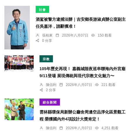
社會
酒駕被警方逮捕法辦｜吉安鄉長游淑貞辦公室副主
任吳嘉洋，請辭獲准！
張柏東
2026年八月07日
150 觀看
0 分享
宗教
105年歷史再現！ 嘉義城隍夜巡串聯海內外宮廟
9/11登場 展現傳統與現代宗教文化魅力〜
陳信利
2026年八月07日
221 觀看
2 分享
綜合新聞
雲林縣環保局新辦公廳舍周邊空品淨化區景觀工
程 榮獲國內外4項設計大獎肯定！
陳信利
2026年八月07日
4,251 觀看