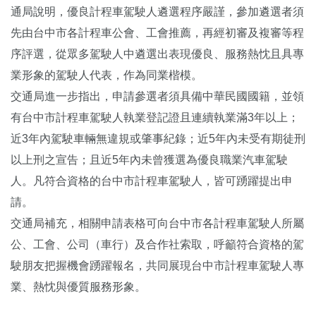
通局說明，優良計程車駕駛人遴選程序嚴謹，參加遴選者須
先由台中市各計程車公會、工會推薦，再經初審及複審等程
序評選，從眾多駕駛人中遴選出表現優良、服務熱忱且具專
業形象的駕駛人代表，作為同業楷模。
交通局進一步指出，申請參選者須具備中華民國國籍，並領
有台中市計程車駕駛人執業登記證且連續執業滿3年以上；
近3年內駕駛車輛無違規或肇事紀錄；近5年內未受有期徒刑
以上刑之宣告；且近5年內未曾獲選為優良職業汽車駕駛
人。凡符合資格的台中市計程車駕駛人，皆可踴躍提出申
請。
交通局補充，相關申請表格可向台中市各計程車駕駛人所屬
公、工會、公司（車行）及合作社索取，呼籲符合資格的駕
駛朋友把握機會踴躍報名，共同展現台中市計程車駕駛人專
業、熱忱與優質服務形象。