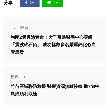
分享
0+
4+
較新
胸悶2個月險奪命！大千引進醫學中心等級
「震波碎石術」 成功拯救多名嚴重鈣化心血
管患者
較舊
竹苗區域聯防救援 醫療資源無縫接軌 助7旬中
風婦順利取栓
頭條
農業
綜合新聞
旅遊
科技新知
「臺南味」全球發光 百項商品亮相東京食品展