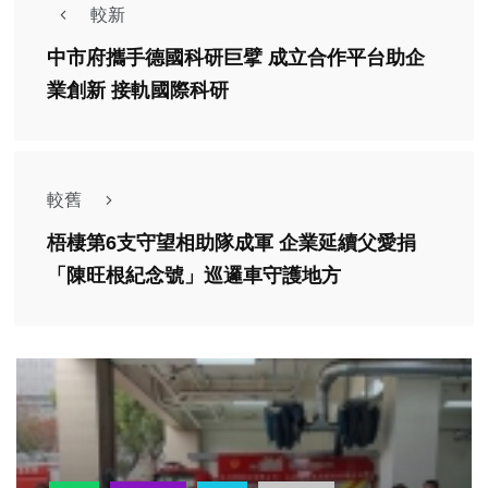
較新
中市府攜手德國科研巨擘 成立合作平台助企
業創新 接軌國際科研
較舊
梧棲第6支守望相助隊成軍 企業延續父愛捐
「陳旺根紀念號」巡邏車守護地方