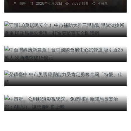
陳明
2026年七月02日
7,033 觀看
4 分享
守護1.8萬居民安全！ 中市補助大雅三里聯防里隊
汰換巡邏車 民政局長吳世瑋：打造更堅實安全防護
網
陳明
2026年六月08日
8,620 觀看
4 分享
社會
綜合新聞
科技新知
中台灣經濟新篇章！台中國際會展中心試營運 吸引
近25萬人 次商機突破15億元
陳明
2026年一月30日
9,832 觀看
4 分享
社會
綜合新聞
科技新知
榮耀臺中 中市災害應變能力受肯定勇奪全國「特
優」佳績
陳明
2026年四月07日
8,613 觀看
4 分享
社會
綜合新聞
文教
科技新知
中市府「公用頻道影視學院」免費開課 新聞局長欒
治誼：AI助力、讓想像即刻上映
陳明
2026年六月10日
7,901 觀看
5 分享