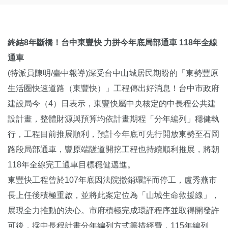
終結8年斷橋！台中東豐快 力拼今年底局部通車 118年全線
通車
(特派員陳明/臺中報導)深受台中山城居民期盼的「東勢豐原
生活圈快速道路（東豐快）」工程傳出好消息！台中市政府
建設局今（4）日表示，東豐快屬中央核定的中長程公共建
設計畫，整體財源與預算均依計畫期程「分年編列」穩健執
行，工程目前推展順利，預計今年底可先行開放東勢至石岡
路段局部通車，豐原端隧道開挖工程也持續順利推展，將朝
118年全線完工通車目標穩健邁進。
東豐快工程曾於107年底因法院撤銷環評而停工，盧秀燕市
長上任後積極重啟，並將此案定位為「山城生命救援線」，
展現全力推動的決心。市府積極完成環評程序並取得開發許
可後，採中長程計畫分年編列方式籌措經費，115年編列