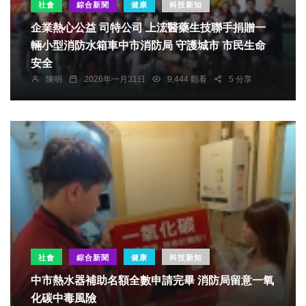
社會
綜合新聞
健康
科技新知
企業熱心公益 司特公司 上浤醫藥生技聯手捐贈一
輛小型消防水箱車中市消防局 守護城市 市民生命
安全
陳明
2026年一月31日
9,444 觀看
5 分享
社會
綜合新聞
健康
科技新知
中市熱水器補助名額全數申請完畢 消防局留意一氧
化碳中毒風險
社會
宗教
綜合新聞
健康
科技新知