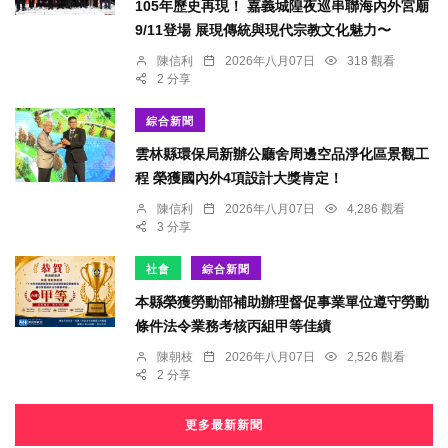
105年歷史再現！ 嘉義城隍夜巡串聯海內外宮廟
9/11登場 展現傳統與現代宗教文化魅力〜
陳信利
2026年八月07日
318 觀看
2 分享
綜合新聞
雲林縣環保局新辦公廳舍周邊空品淨化區景觀工
程 榮獲國內外4項設計大獎肯定！
陳信利
2026年八月07日
4,286 觀看
3 分享
社會
綜合新聞
本縣榮獲勞動部補助辦理督促事業單位遵守勞動
條件法令業務考核丙組甲等佳績
陳朝枝
2026年八月07日
2,526 觀看
2 分享
更多最新新聞