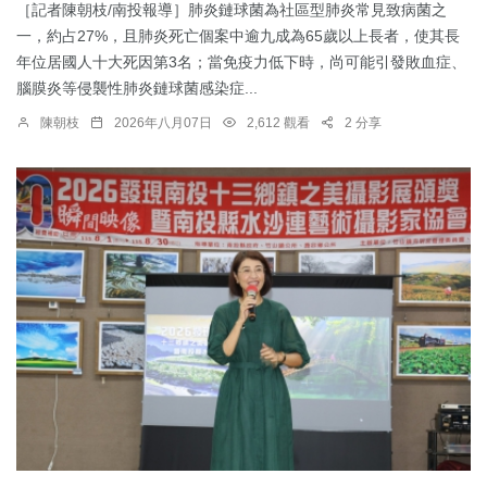
［記者陳朝枝/南投報導］肺炎鏈球菌為社區型肺炎常見致病菌之
一，約占27%，且肺炎死亡個案中逾九成為65歲以上長者，使其長
年位居國人十大死因第3名；當免疫力低下時，尚可能引發敗血症、
腦膜炎等侵襲性肺炎鏈球菌感染症...
陳朝枝
2026年八月07日
2,612 觀看
2 分享