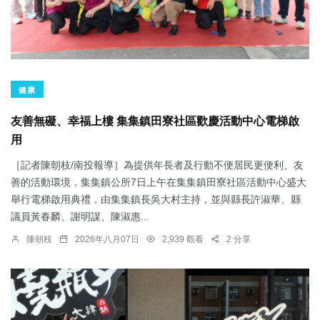
健康
友善無礙、幸福上樓 集集鎮田寮社區歡慶活動中心電梯啟
用
［記者陳朝枝/南投報導］為提供年長者及行動不便居民更便利、友
善的活動環境，集集鎮公所7日上午在集集鎮田寮社區活動中心盛大
舉行電梯啟用典禮，由集集鎮長吳大村主持，並與縣長許淑華、縣
議員黃春麟、謝明謀、陳淑惠...
陳朝枝
2026年八月07日
2,939 觀看
2 分享