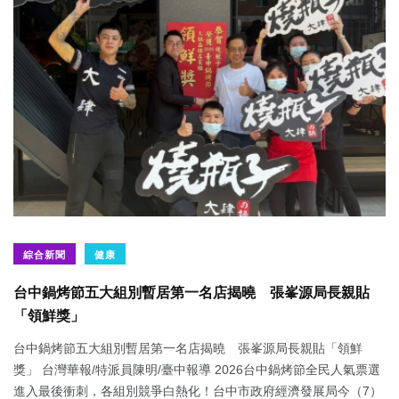
綜合新聞
健康
台中鍋烤節五大組別暫居第一名店揭曉 張峯源局長親貼
「領鮮獎」
台中鍋烤節五大組別暫居第一名店揭曉 張峯源局長親貼「領鮮
獎」 台灣華報/特派員陳明/臺中報導 2026台中鍋烤節全民人氣票選
進入最後衝刺，各組別競爭白熱化！台中市政府經濟發展局今（7）