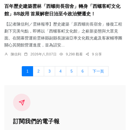
百年歷史建築雲林「西螺街長宿舍」轉身「西螺客町文化
館」8/8啟用 首展解密日治至今政治變遷史！
【記者陳信利／雲林報導】歷史建築「原西螺街長宿舍」修復工程
劃下完美句點，即將以「西螺客町文化館」之嶄新姿態與大眾見
面。在開幕營運前雲林縣副縣長謝淑亞率文化觀光處及客家輔導團
關心其開館營運進度，並為詔安...
陳信利
2026年八月07日
9,298 觀看
9 分享
1
2
3
4
5
6
下一頁
訂閱我們的電子報