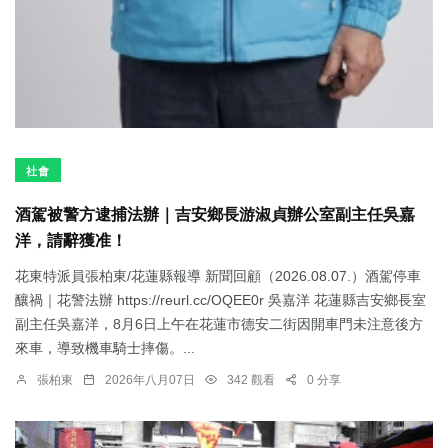
社會
酒駕被警方逮捕法辦｜吉安鄉長游淑貞辦公室副主任吳嘉
洋，請辭獲准！
花東特派員張柏東/花蓮縣報導 新聞回顧（2026.08.07.）酒駕停車
釀禍｜花警法辦 https://reurl.cc/OQEE0r 吳嘉洋 花蓮縣吉安鄉長室
副主任吳嘉洋，8月6日上午在花蓮市德安二街因開車門未注意後方
來車，導致機車騎士摔傷。...
張柏東
2026年八月07日
342 觀看
0 分享