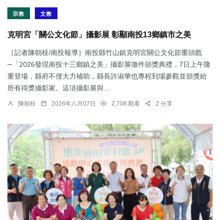
宗教
文教
克明宮「關公文化節」攝影展 彰顯南投13鄉鎮市之美
［記者陳朝枝/南投報導］南投縣竹山鎮克明宮關公文化節重頭戲
─「2026發現南投十三鄉鎮之美」攝影展徵件頒獎典禮，7日上午隆
重登場，縣府不僅大力補助，縣長許淑華也專程到場參觀並頒獎給
所有得獎攝影家。這項攝影展與...
陳朝枝
2026年八月07日
2,708 觀看
2 分享