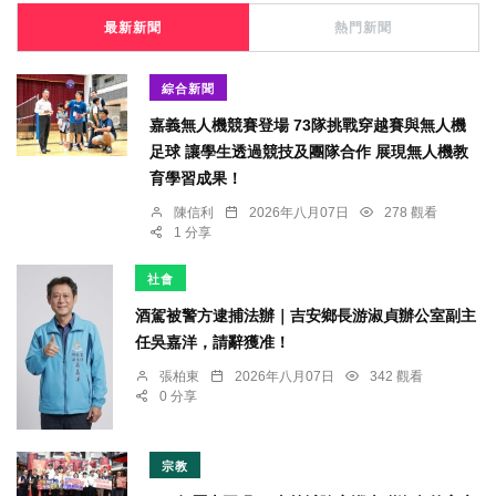
最新新聞
熱門新聞
綜合新聞
嘉義無人機競賽登場 73隊挑戰穿越賽與無人機
足球 讓學生透過競技及團隊合作 展現無人機教
育學習成果！
陳信利
2026年八月07日
278 觀看
1 分享
社會
酒駕被警方逮捕法辦｜吉安鄉長游淑貞辦公室副主
任吳嘉洋，請辭獲准！
張柏東
2026年八月07日
342 觀看
0 分享
宗教