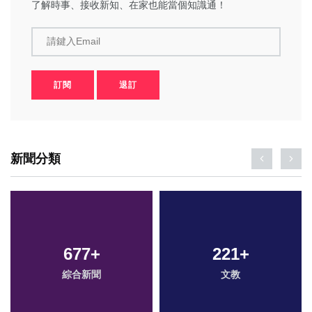
了解時事、接收新知、在家也能當個知識通！
請鍵入Email
訂閱
退訂
新聞分類
677
+
221
+
綜合新聞
文教