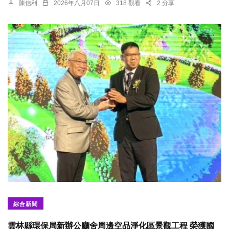
陳信利
2026年八月07日
318 觀看
2 分享
綜合新聞
雲林縣環保局新辦公廳舍周邊空品淨化區景觀工程 榮獲國