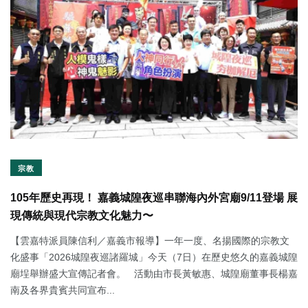
宗教
105年歷史再現！ 嘉義城隍夜巡串聯海內外宮廟9/11登場 展
現傳統與現代宗教文化魅力〜
【雲嘉特派員陳信利／嘉義市報導】一年一度、名揚國際的宗教文
化盛事「2026城隍夜巡諸羅城」今天（7日）在歷史悠久的嘉義城隍
廟埕舉辦盛大宣傳記者會。 活動由市長黃敏惠、城隍廟董事長楊嘉
南及各界貴賓共同宣布...