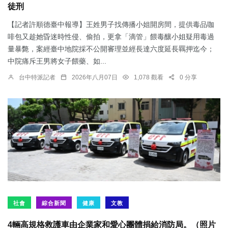
徒刑
【記者許順德臺中報導】王姓男子找傳播小姐開房間，提供毒品咖
啡包又趁她昏迷時性侵、偷拍，更拿「滴管」餵毒釀小姐疑用毒過
量暴斃，案經臺中地院採不公開審理並經長達六度延長羈押迄今；
中院痛斥王男將女子餵藥、如...
台中特派記者
2026年八月07日
1,078 觀看
0 分享
社會
綜合新聞
健康
文教
4輛高規格救護車由企業家和愛心團體捐給消防局。（照片