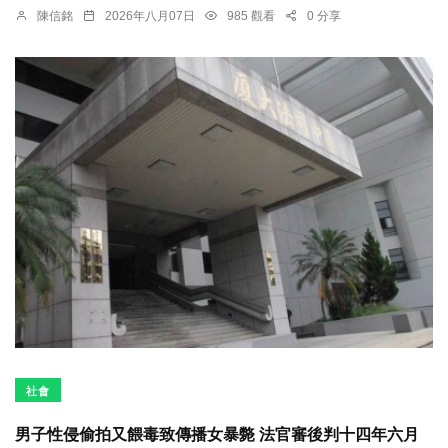
陳信銘
2026年八月07日
985 觀看
0 分享
社會
男子性侵偷拍又餵毒致傳播女暴斃 法官審後判十四年六月