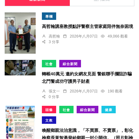
專欄
高哲翰講座教授點評警察主管家庭陪伴無奈困境
高哲翰
2026年八月07日
49,066 觀看
3 分享
社會
綜合新聞
轉帳40萬元 邀約女網友見面 警銀聯手攔阻詐騙
北門警成功守護男子財產
張文一
2026年八月07日
190 觀看
0 分享
頭條
社會
綜合新聞
健康
文教
喚醒鄉親法治意識，「不買票、不賣票」，彰化
檢察長黃智勇發給鄉親一封公開信。（照片彰檢