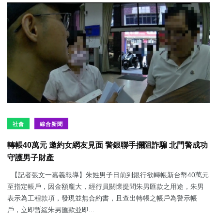
社會
綜合新聞
轉帳40萬元 邀約女網友見面 警銀聯手攔阻詐騙 北門警成功
守護男子財產
【記者張文一嘉義報導】朱姓男子日前到銀行欲轉帳新台幣40萬元
至指定帳戶，因金額龐大，經行員關懷提問朱男匯款之用途，朱男
表示為工程款項，發現並無合約書，且查出轉帳之帳戶為警示帳
戶，立即暫緩朱男匯款並即...