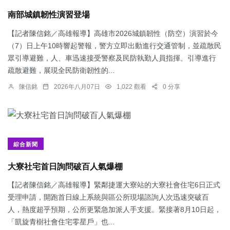
南部城鎮韌性演習登場
【記者陳信銘／高雄報導】高雄市2026城鎮韌性（防空）演習於今
（7）日上午10時響起警報，警方立即出動進行交通管制，並疏散民
眾引導避難，人、車迅速接受警察及民防執勤人員指揮、引導進行
疏散避難，展現全民防衛韌性的...
陳信銘
2026年八月07日
1,022 觀看
0 分享
綜合新聞
大寮社宅首日詢問破百人氣爆棚
【記者陳信銘／高雄報導】緊鄰捷運大寮站的大寮社會住宅6日正式
受理申請，開跑首日線上系統與區公所現場諮詢人次迅速突破百
人，熱度超乎預期，公所更緊急加派人手支援。緊接著8月10日起，
「凱旋青樹社會住宅零星戶」也...