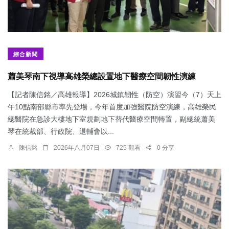
綜合新聞
蕭美琴南下視導高雄榮總設置地下醫療空間韌性演練
【記者陳信銘／高雄報導】2026城鎮韌性（防空）演習今（7）天上
午10點南部縣市率先登場，今年首度加強醫院防空演練，高雄榮民
總醫院在急診大樓地下室規劃地下替代醫療空間轉置，副總統蕭美
琴在統裁部、行政院、退輔會以...
陳信銘
2026年八月07日
725 觀看
0 分享