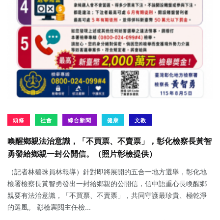
頭條
社會
綜合新聞
健康
文教
喚醒鄉親法治意識，「不買票、不賣票」，彰化檢察長黃智
勇發給鄉親一封公開信。（照片彰檢提供）
（記者林碧珠員林報導）針對即將展開的五合一地方選舉，彰化地
檢署檢察長黃智勇發出一封給鄉親的公開信，信中語重心長喚醒鄉
親要有法治意識，「不買票、不賣票」，共同守護最珍貴、極乾淨
的選風。 彰檢襄閱主任檢...