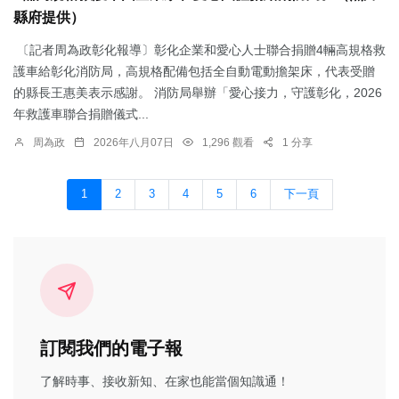
縣府提供）
〔記者周為政彰化報導〕彰化企業和愛心人士聯合捐贈4輛高規格救
護車給彰化消防局，高規格配備包括全自動電動擔架床，代表受贈
的縣長王惠美表示感謝。 消防局舉辦「愛心接力，守護彰化，2026
年救護車聯合捐贈儀式...
周為政
2026年八月07日
1,296 觀看
1 分享
1
2
3
4
5
6
下一頁
訂閱我們的電子報
了解時事、接收新知、在家也能當個知識通！