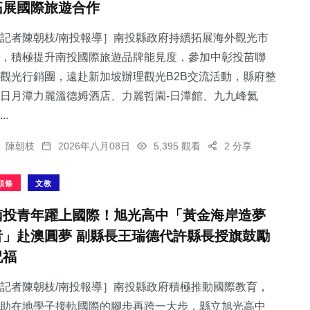
拓展國際旅遊合作
記者陳朝枝/南投報導］南投縣政府持續拓展海外觀光市
，積極提升南投國際旅遊品牌能見度，參加中彰投苗聯
觀光行銷團，遠赴新加坡辦理觀光B2B交流活動，縣府整
日月潭力麗溫德姆酒店、力麗哲園-日潭館、九九峰氦
..
陳朝枝
2026年八月08日
5,395 觀看
2 分享
頭條
文教
南投青年躍上國際！旭光高中「黃金海岸造夢
者」赴澳圓夢 副縣長王瑞德代許縣長授旗鼓勵
祝福
記者陳朝枝/南投報導］南投縣政府積極推動國際教育，
助在地學子接軌國際的腳步再跨一大步，縣立旭光高中