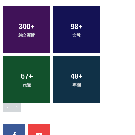
300
167
+
+
98
14
+
+
89
+
綜合新聞
社會
科技新知
文教
健康
67
21
+
+
48
27
+
+
30
+
旅遊
頭條
專欄
宗教
農業