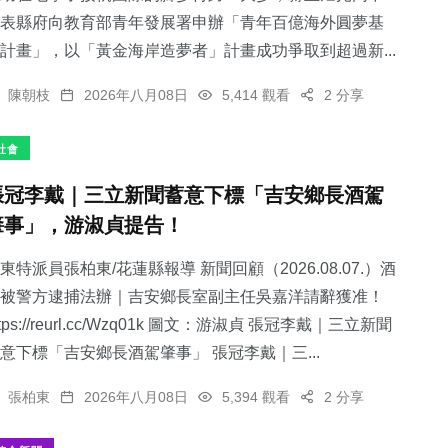
表縣府向教育部青年發展署申辦「青年百億海外圓夢基
計畫」，以「黃金海岸造夢者」計畫成功爭取到超過新...
陳朝枝
2026年八月08日
5,414 觀看
2 分享
社會
張冠李戴｜三立新聞蓄意下標「吉安鄉長酒駕
肇事」，游淑貞提告！
東特派員張柏東/花蓮縣報導 新聞回顧（2026.08.07.）酒
被警方逮捕法辦｜吉安鄉長室副主任吳嘉洋請辭獲准！
ttps://reurl.cc/Wzq01k 圖文：游淑貞 張冠李戴｜三立新聞
意下標「吉安鄉長酒駕肇事」 張冠李戴｜三...
張柏東
2026年八月08日
5,394 觀看
2 分享