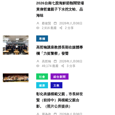
2026台南七股海鮮節熱鬧登場
黃偉哲邀親子下水挖文蛤、品
海味
蔡俊賢
2026年八月08日
2,916 觀看
2 分享
專欄
高哲翰講座教授長期在媒體專
欄「力挺警察」發聲
高哲翰
2026年八月08日
49,174 觀看
3 分享
社會
綜合新聞
健康
文教
彰化表揚模範父親，市長林世
賢（前排中）與模範父親合
影。（照片公所提供）
周為政
2026年八月08日