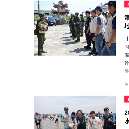
【
間
備
幹
導.