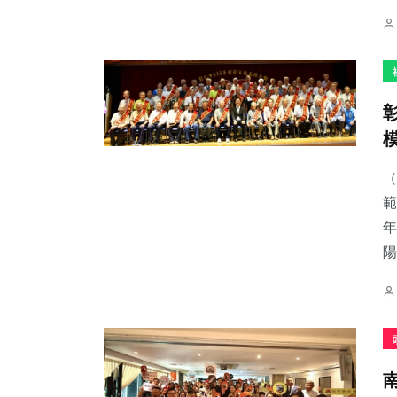
（
範
年
陽