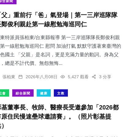
綜合新聞
「父」重前行「爸」氣登場｜第一三岸巡隊隊
長鄭俊利親赴第一線慰勉海巡同仁
東特派員張柏東/台東縣報導 第一三岸巡隊隊長鄭俊利親
第一線慰勉海巡同仁 慰問 加油打氣 默默守護著東臺灣的
色國土 「父親」是名詞，更是充滿力量的動詞。身為父
，總是不計代價、無怨無悔...
張柏東
2026年八月08日
5,427 觀看
3 分享
社會
綜合新聞
健康
文教
彰基董事長、牧師、醫療長受邀參加「2026都
市原住民慢速壘球邀請賽」。（照片彰基提
供）