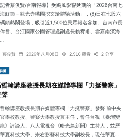
記者蔡俊賢/台南報導】受颱風影響延期的「2026台南七
海鮮節－觀光赤嘴園挖文蛤體驗活動」，(8)日在七股六
碼頭熱鬧登場，吸引近1,500位民眾報名參加。台南市長
1
+
偉哲、台江國家公園管理處副處長賴宥甫、雲嘉南濱海
大陸
..
蔡俊賢
2026年八月08日
2,916 觀看
2 分享
專欄
高哲翰講座教授長期在媒體專欄「力挺警察」
發聲
哲翰講座教授長期在媒體專欄「力挺警察」發聲 前中央
官學校教授、警察大學教授兼主任，曾任台視《臺灣變
龍》評論人、八大電視台《暗光鳥新聞》主持人，並歷
華夏科技大學、崇右影藝科技大學副校長，現任華夏...