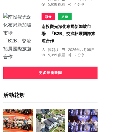
5,638 觀看
4 分享
頭條
旅遊
南投觀光深化布局新加坡市
場 「B2B」交流拓展國際旅
遊合作
陳朝枝
2026年八月08日
5,395 觀看
2 分享
更多最新新聞
活動花絮