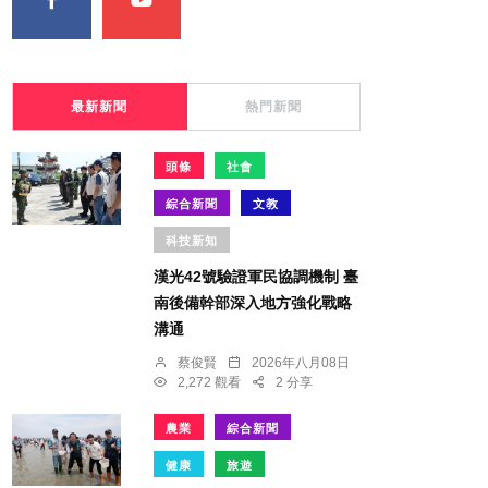
最新新聞
熱門新聞
頭條
社會
綜合新聞
文教
科技新知
漢光42號驗證軍民協調機制 臺
南後備幹部深入地方強化戰略
溝通
蔡俊賢
2026年八月08日
2,272 觀看
2 分享
農業
綜合新聞
健康
旅遊