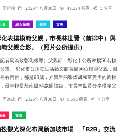
高哲翰
2026年八月08日
49,174 觀看
3 分享
社會
綜合新聞
健康
文教
彰化表揚模範父親，市長林世賢（前排中）與
模範父親合影。（照片公所提供）
記者周為政彰化報導）父親節，彰化市公所表揚56名模
父親。 彰化市公所在生活藝文館表揚56位模範父親，最
長有兩位，都是93歲，介壽里的張燦凱和富貴里的劉秋
，最年輕是茄南里64歲廖福臨，市長林世賢分享模範父...
周為政
2026年八月08日
5,638 觀看
4 分享
頭條
旅遊
南投觀光深化布局新加坡市場 「B2B」交流