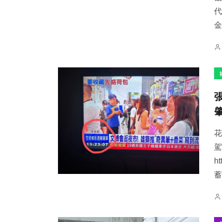
代
金
花
駕
h
蓄