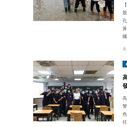
【
股
孔
144
+
14
+
89
+
黃
社會
科技新知
健康
國.
21
+
27
+
30
+
頭條
宗教
農業
高
警
色
任