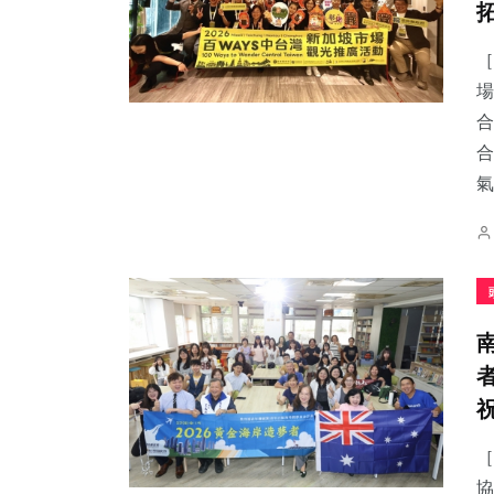
［
場
合
合
氣.
［
協