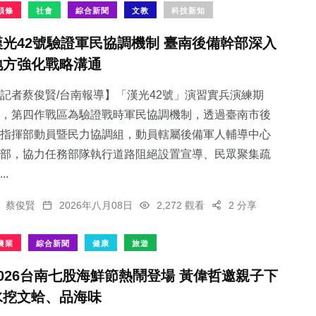
頭條
社會
綜合新聞
文教
科技新知
漢光42號驗證軍民協調機制 臺南後備幹部深入
地方強化戰略溝通
記者蔡俊賢/台南報導】「漢光42號」演習實兵演練期
，第四作戰區為驗證戰時軍民協調機制，透過臺南市後
指揮部動員暨民力協調組，動員轄屬後備軍人輔導中心
部，協力任務部隊執行道路阻絕設置宣導、民眾聚集疏
..
蔡俊賢
2026年八月08日
2,272 觀看
2 分享
農業
綜合新聞
健康
旅遊
2026台南七股海鮮節熱鬧登場 黃偉哲邀親子下
水挖文蛤、品海味