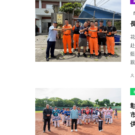
花
赴
藍
親