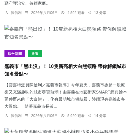
勤守護治安、兼顧家庭...
陳信利
2026年八月06日
4,592 觀看
13 分享
綜合新聞
旅遊
嘉義市「熊出沒」！ 10隻新亮相大白熊領路 帶你解鎖城市
知名景點〜
【雲嘉特派員陳信利／嘉義市報導】今年夏天，嘉義市掀起一股療
癒又充滿趣味的城市尋寶熱潮！由嘉義在地藝術家SMART經典繪本
延伸而來的「大白熊」，化身最萌城市領航員，陸續現身嘉義市各
大景點。 隨著嘉義市長黃...
陳信利
2026年八月06日
5,920 觀看
14 分享