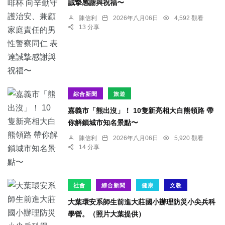
誠摯感謝與祝福〜
陳信利
2026年八月06日
4,592 觀看
13 分享
綜合新聞
旅遊
嘉義市「熊出沒」！ 10隻新亮相大白熊領路 帶
你解鎖城市知名景點〜
陳信利
2026年八月06日
5,920 觀看
14 分享
社會
綜合新聞
健康
文教
大葉環安系師生前進大莊國小辦理防災小尖兵科
學營。（照片大葉提供）