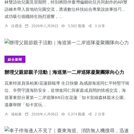
林雙語幼兒園見習期間，特別將陪伴臺灣偏鄉幼兒共同創作的AR雙
語繪本帶入當地幼兒園交流，透過數位科技結合專業說故事技巧，
成功吸引德國師生熱烈迴響，...
任禮清
2026年八月06日
5,562 觀看
3 分享
綜合新聞
辦理父親節親子活動｜海巡第一二岸巡隊凝聚團隊向心力
花東特派員張柏東/花蓮縣報導 生日快樂 為感謝海巡同仁平時堅守崗
位、辛勞守護海防安全，並增進同仁與家庭成員間的情感交流，海
巡署東部分署第一二岸巡隊8/6日在花蓮「知卡宣綠森林親水公園」
溫馨舉辦「知卡宣玩...
張柏東
2026年八月06日
5,374 觀看
2 分享