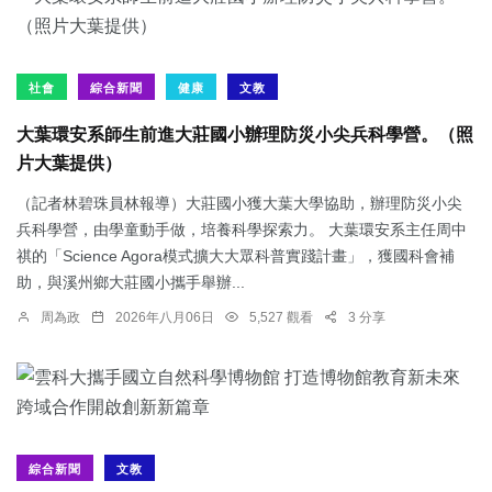
社會
綜合新聞
健康
文教
大葉環安系師生前進大莊國小辦理防災小尖兵科學營。（照
片大葉提供）
（記者林碧珠員林報導）大莊國小獲大葉大學協助，辦理防災小尖
兵科學營，由學童動手做，培養科學探索力。 大葉環安系主任周中
祺的「Science Agora模式擴大大眾科普實踐計畫」，獲國科會補
助，與溪州鄉大莊國小攜手舉辦...
周為政
2026年八月06日
5,527 觀看
3 分享
綜合新聞
文教