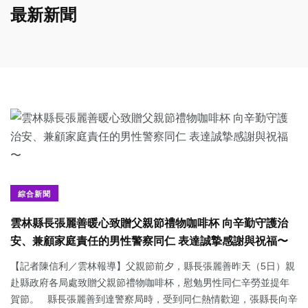
最新新聞
綜合新聞
雲林縣長張麗善暖心致贈父親節禮物咖啡杯 向辛勤守護治
安、兼顧家庭責任的男性警察同仁 表達誠摯感謝與祝福〜
【記者陳信利／雲林報導】父親節前夕，縣長張麗善昨天（5日）親
赴縣政府各局處致贈父親節禮物咖啡杯，慰勉男性同仁辛勞並提年
賀節。 縣長張麗善到達警察局時，受到同仁熱情歡迎，張縣長向辛