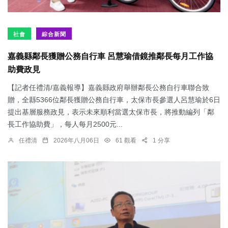
社會
綜合新聞
嘉義縣鄰長獲贈公務自行車 呂慧瑜借鏡推鄰長每月工作協
助費政見
【記者任禮清/嘉義報導】嘉義縣政府舉辦鄰長公務自行車聯合致
贈，全縣5366位鄰長獲贈公務自行車，太保市長參選人呂慧瑜於6日
提出基層服務政見，表示未來順利當選太保市長，將推動編列「鄰
長工作協助費」，每人每月2500元...
任禮清
2026年八月06日
61 觀看
1 分享