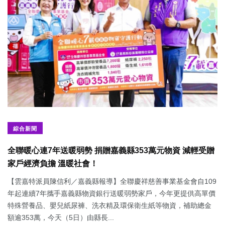
綜合新聞
全聯暖心連7年送暖弱勢 捐贈嘉義縣353萬元物資 減輕受贈
家戶經濟負擔 溫暖社會！
【雲嘉特派員陳信利／嘉義縣報導】全聯慶祥慈善事業基金會自109
年起連續7年攜手嘉義縣物資銀行送暖弱勢家戶，今年更提供高單價
特殊營養品、嬰兒紙尿褲、洗衣精及環保衛生紙等物資，補助總金
額逾353萬，今天（5日）由縣長...