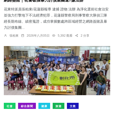
網路簽賭｜花警破獲暴力討債集團逮7嫌法辦
花東特派員張柏東/花蓮縣報導 逮捕 證物 法辦 為淨化選前社會治安
並強力打擊地下不法經濟犯罪，花蓮縣警察局刑事警察大隊偵三隊
經長期布線、縝密蒐證，成功掌握數處跨區域經營之網路簽賭及暴
力討債集團...
張柏東
2026年八月05日
5,392 觀看
2 分享
社會
綜合新聞
健康
旅遊
文教