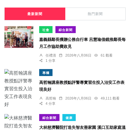
最新新聞
熱門新聞
社會
綜合新聞
嘉義縣鄰長獲贈公務自行車 呂慧瑜借鏡推鄰長每
月工作協助費政見
任禮清
2026年八月06日
61 觀看
1 分享
專欄
高哲翰講座教授點評警專實習生投入治安工作表
現良好
高哲翰
2026年八月06日
49,111 觀看
4 分享
綜合新聞
健康
大林慈濟醫院打造失智友善家園 溪口互助家庭溫