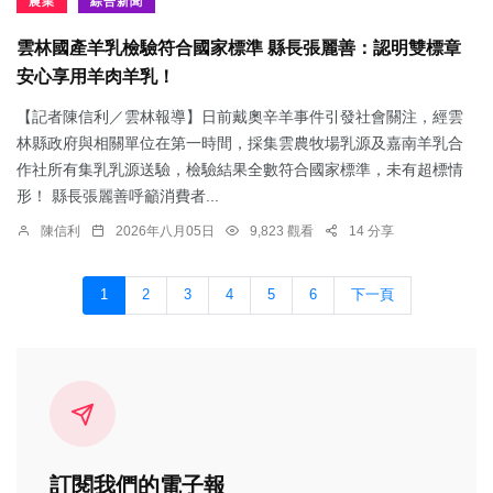
農業
綜合新聞
雲林國產羊乳檢驗符合國家標準 縣長張麗善：認明雙標章
安心享用羊肉羊乳！
【記者陳信利／雲林報導】日前戴奧辛羊事件引發社會關注，經雲
林縣政府與相關單位在第一時間，採集雲農牧場乳源及嘉南羊乳合
作社所有集乳乳源送驗，檢驗結果全數符合國家標準，未有超標情
形！ 縣長張麗善呼籲消費者...
陳信利
2026年八月05日
9,823 觀看
14 分享
1
2
3
4
5
6
下一頁
訂閱我們的電子報