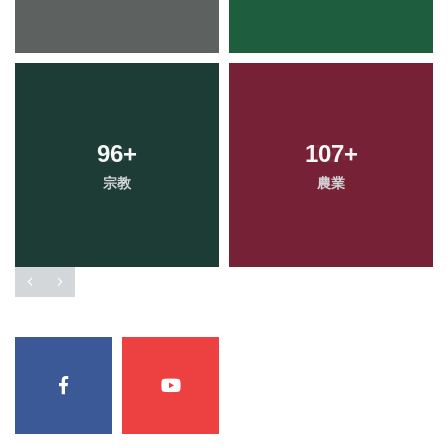
96
+
107
+
宗教
農業