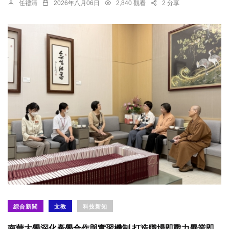
任禮清
2026年八月06日
2,840 觀看
2 分享
綜合新聞
文教
科技新知
南華大學深化產學合作與實習機制 打造職場即戰力畢業即