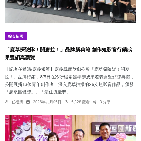
綜合新聞
「鹿草探險隊！開麥拉！」品牌新典範 創作短影音行銷成
果豐碩高瀏覽
【記者任禮清/嘉義報導】嘉義縣鹿草鄉公所「鹿草探險隊！開麥
拉！」品牌行銷，8/5日在冷研碳索館舉辦成果發表會暨頒獎典禮，
公開展播13位青年創作者，深入鹿草拍攝的26支短影音作品，頒發
「超級團體獎」、「最佳流量獎」...
任禮清
2026年八月05日
5,328 觀看
3 分享