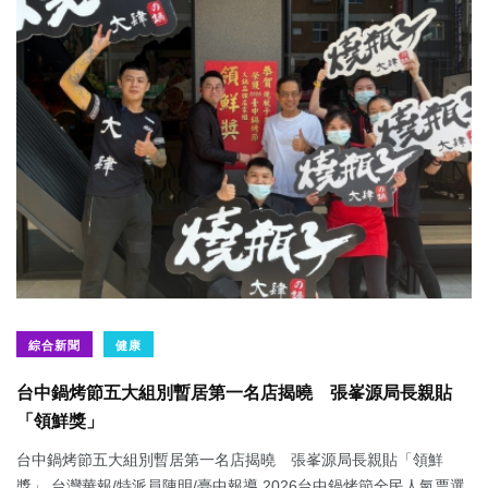
綜合新聞
健康
台中鍋烤節五大組別暫居第一名店揭曉 張峯源局長親貼
「領鮮獎」
台中鍋烤節五大組別暫居第一名店揭曉 張峯源局長親貼「領鮮
獎」 台灣華報/特派員陳明/臺中報導 2026台中鍋烤節全民人氣票選