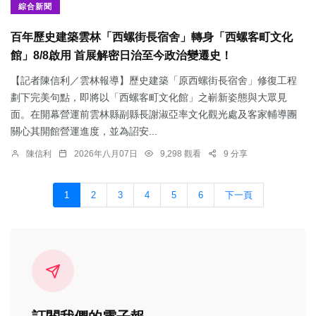
綜合新聞
百年歷史建築雲林「西螺街長宿舍」轉身「西螺客町文化
館」8/8啟用 首展解密日治至今政治變遷史！
【記者陳信利／雲林報導】歷史建築「原西螺街長宿舍」修復工程
劃下完美句點，即將以「西螺客町文化館」之嶄新姿態與大眾見
面。在開幕營運前雲林縣副縣長謝淑亞率文化觀光處及客家輔導團
關心其開館營運進度，並為詔安...
陳信利
2026年八月07日
9,298 觀看
9 分享
1
2
3
4
5
6
下一頁