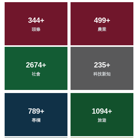
344
+
499
+
頭條
農業
2674
+
235
+
社會
科技新知
789
+
1094
+
專欄
旅遊