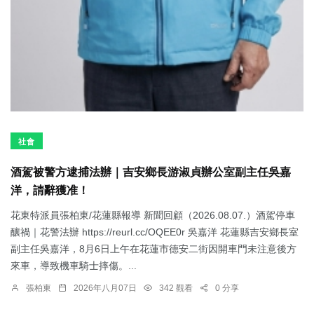
社會
酒駕被警方逮捕法辦｜吉安鄉長游淑貞辦公室副主任吳嘉
洋，請辭獲准！
花東特派員張柏東/花蓮縣報導 新聞回顧（2026.08.07.）酒駕停車
釀禍｜花警法辦 https://reurl.cc/OQEE0r 吳嘉洋 花蓮縣吉安鄉長室
副主任吳嘉洋，8月6日上午在花蓮市德安二街因開車門未注意後方
來車，導致機車騎士摔傷。...
張柏東
2026年八月07日
342 觀看
0 分享