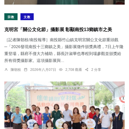
宗教
文教
克明宮「關公文化節」攝影展 彰顯南投13鄉鎮市之美
［記者陳朝枝/南投報導］南投縣竹山鎮克明宮關公文化節重頭戲
─「2026發現南投十三鄉鎮之美」攝影展徵件頒獎典禮，7日上午隆
重登場，縣府不僅大力補助，縣長許淑華也專程到場參觀並頒獎給
所有得獎攝影家。這項攝影展與...
陳朝枝
2026年八月07日
2,708 觀看
2 分享