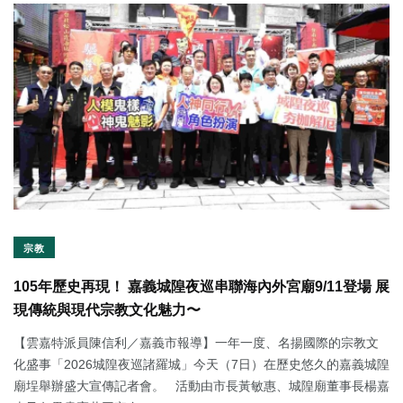
宗教
105年歷史再現！ 嘉義城隍夜巡串聯海內外宮廟9/11登場 展
現傳統與現代宗教文化魅力〜
【雲嘉特派員陳信利／嘉義市報導】一年一度、名揚國際的宗教文
化盛事「2026城隍夜巡諸羅城」今天（7日）在歷史悠久的嘉義城隍
廟埕舉辦盛大宣傳記者會。 活動由市長黃敏惠、城隍廟董事長楊嘉