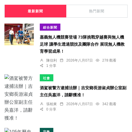
最新新聞
熱門新聞
綜合新聞
嘉義無人機競賽登場 73隊挑戰穿越賽與無人機
足球 讓學生透過競技及團隊合作 展現無人機教
育學習成果！
陳信利
2026年八月07日
278 觀看
1 分享
社會
酒駕被警方逮捕法辦｜吉安鄉長游淑貞辦公室副
主任吳嘉洋，請辭獲准！
張柏東
2026年八月07日
342 觀看
0 分享
宗教