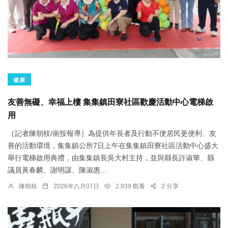
健康
友善無礙、幸福上樓 集集鎮田寮社區歡慶活動中心電梯啟
用
［記者陳朝枝/南投報導］為提供年長者及行動不便居民更便利、友
善的活動環境，集集鎮公所7日上午在集集鎮田寮社區活動中心盛大
舉行電梯啟用典禮，由集集鎮長吳大村主持，並與縣長許淑華、縣
議員黃春麟、謝明謀、陳淑惠...
陳朝枝
2026年八月07日
2,939 觀看
2 分享