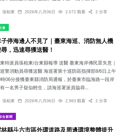
張柏東
2026年八月06日
2,572 觀看
2 分享
社會
車子停海邊人不見了｜臺東海巡、消防無人機
搜尋，迅速尋獲送醫！
東特派員張柏東/台東縣報導 送醫 臺東海岸傳民眾失意｜
巡警消動員尋獲送醫 海巡署第十巡防區指揮部8/6日上午
9時06分接獲臺東縣消防局通報，於臺東市臨海路一段岸
有一名男子疑似輕生，請海巡署派員協尋...
張柏東
2026年八月06日
2,983 觀看
2 分享
綜合新聞
雲林縣斗六市區外環道路及周邊環境整體提升