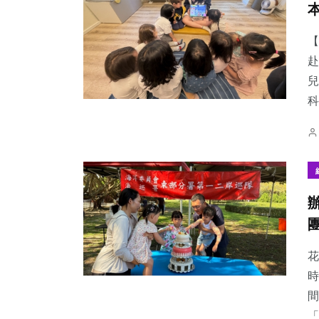
【
赴
兒
32
+
2
+
200
+
科
科技新知
大陸
健康
115
+
66
+
161
+
專欄
宗教
旅遊
花
時
間
「