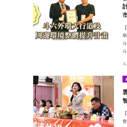
【
舉
斗
【
會