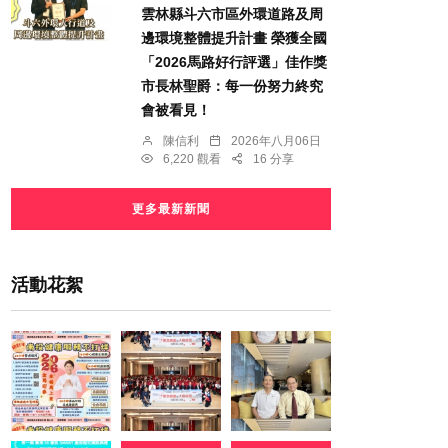
雲林縣斗六市區外環道路及周
邊環境整體提升計畫 榮獲全國
「2026馬路好行評選」佳作獎
市長林聖爵：每一份努力終究
會被看見！
陳信利
2026年八月06日
6,220 觀看
16 分享
更多最新新聞
活動花絮