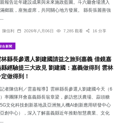
親報告近年建設成果與未來施政藍圖。斗六廳會場湧入
滿鄉親，座無虛席，共同關心地方發展。 縣長張麗善強
..
陳信利
2026年八月06日
7,285 觀看
16 分享
綜合新聞
雲林縣長參選人劉建國請益之旅到嘉義 借鏡嘉
義縣經驗提三大政見 劉建國：嘉義做得到 雲林
一定做得到！
記者陳信利／雲嘉報導】雲林縣長參選人劉建國今天（6
）率團隊拜會嘉義縣長翁章梁，參訪悠沃農場、蒜頭糖
5G文化科技創新基地及亞洲無人機AI創新應用研發中心
亞創中心），深入了解嘉義縣近年推動智慧農業、文化
..