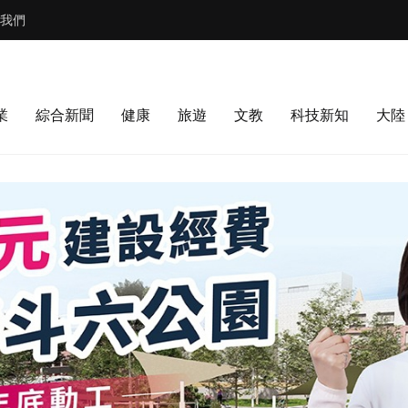
我們
業
綜合新聞
健康
旅遊
文教
科技新知
大陸