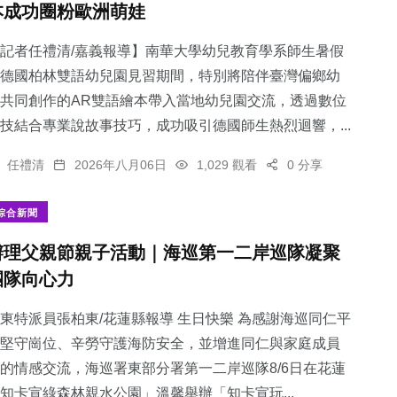
本成功圈粉歐洲萌娃
記者任禮清/嘉義報導】南華大學幼兒教育學系師生暑假
德國柏林雙語幼兒園見習期間，特別將陪伴臺灣偏鄉幼
共同創作的AR雙語繪本帶入當地幼兒園交流，透過數位
70
+
679
+
48
+
技結合專業說故事技巧，成功吸引德國師生熱烈迴響，...
農業
綜合新聞
頭條
任禮清
2026年八月06日
1,029 觀看
0 分享
綜合新聞
辦理父親節親子活動｜海巡第一二岸巡隊凝聚
394
+
231
+
團隊向心力
社會
文教
東特派員張柏東/花蓮縣報導 生日快樂 為感謝海巡同仁平
堅守崗位、辛勞守護海防安全，並增進同仁與家庭成員
的情感交流，海巡署東部分署第一二岸巡隊8/6日在花蓮
知卡宣綠森林親水公園」溫馨舉辦「知卡宣玩...