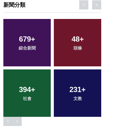
新聞分類
33
+
2
+
200
+
科技新知
大陸
健康
115
+
66
+
161
+
專欄
宗教
旅遊