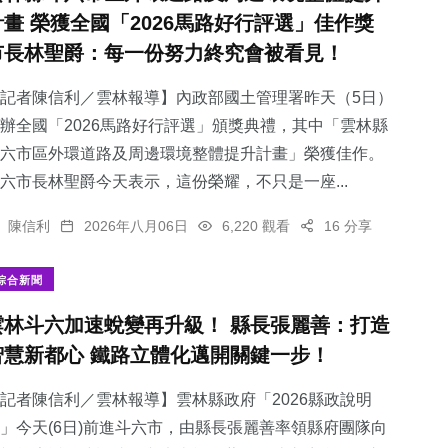
計畫 榮獲全國「2026馬路好行評選」佳作獎
市長林聖爵：每一份努力終究會被看見！
記者陳信利／雲林報導】內政部國土管理署昨天（5日）
辦全國「2026馬路好行評選」頒獎典禮，其中「雲林縣
斗六市區外環道路及周邊環境整體提升計畫」榮獲佳作。
六市長林聖爵今天表示，這份榮耀，不只是一座...
陳信利
2026年八月06日
6,220 觀看
16 分享
綜合新聞
雲林斗六加速蛻變再升級！ 縣長張麗善：打造
智慧新都心 鐵路立體化邁開關鍵一步！
記者陳信利／雲林報導】雲林縣政府「2026縣政說明
」今天(6日)前進斗六市，由縣長張麗善率領縣府團隊向