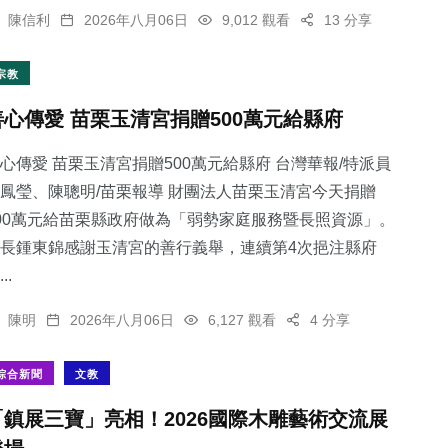
陳信利
2026年八月06日
9,012 觀看
13 分享
宗教
善心傳愛 苗栗玉清宮捐贈500萬元給縣府
心傳愛 苗栗玉清宮捐贈500萬元給縣府 台灣華報/特派員
鳳瑩、陳聰明/苗栗報導 財團法人苗栗玉清宮今天捐贈
00萬元給苗栗縣政府做為「弱勢家庭服務暨長照資源」。
長鍾東錦感謝玉清宮的善行義舉，連續第4次挹注縣府
..
陳明
2026年八月06日
6,127 觀看
4 分享
綜合新聞
文教
「鎮展三寶」亮相！2026國際木雕藝術交流展