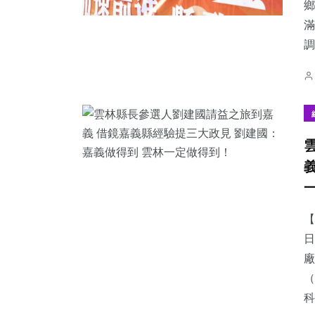
鄉
滿
調.
【
日
廠
（
科.