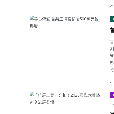
善
劉
5
縣
投.