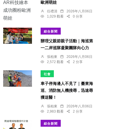
歐洲萌娃
任禮清
2026年八月06日
1,029 觀看
0 分享
綜合新聞
辦理父親節親子活動｜海巡第
一二岸巡隊凝聚團隊向心力
張柏東
2026年八月06日
2,572 觀看
2 分享
社會
車子停海邊人不見了｜臺東海
巡、消防無人機搜尋，迅速尋
獲送醫！
張柏東
2026年八月06日
2,983 觀看
2 分享
綜合新聞