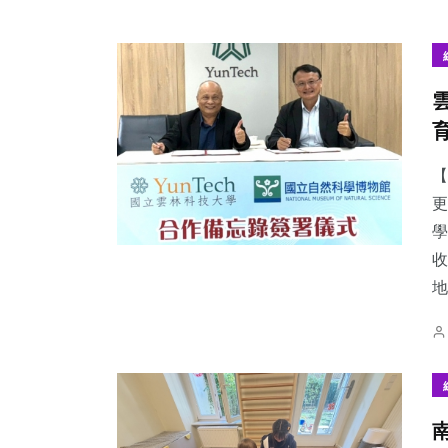
【
更
學
收
地.