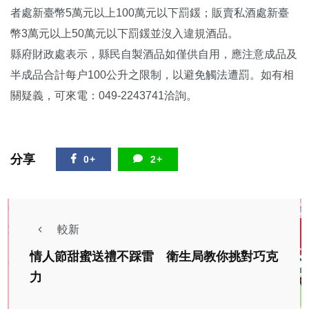
者處新臺幣5萬元以上100萬元以下罰鍰；販賣私酒處新臺
幣3萬元以上50萬元以下罰鍰並沒入違規酒品。
縣府財政處表示，縣民自製酒品如僅供自用，應注意成品及
半成品合計每户100公升之限制，以避免觸法遭罰。如有相
關疑義，可來電：049-2243741洽詢。
分享
0+
2+
較新
情人節甜蜜送禮不踩雷 衛生局教你挑對巧克
力