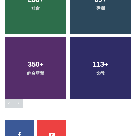
社會
健康
科技新知
專欄
350
72
+
+
113
35
+
+
綜合新聞
旅遊
文教
農業