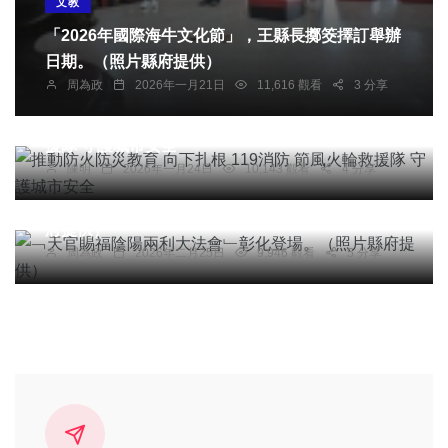
文教
「2026年國際海牛文化節」，王縣長擲筊擇訂舉辦
日期。（照片縣府提供）
周為政
2026年一月21日
11,616 觀看
3 分享
社會
綜合新聞
健康
文教
推動防火防災教育 向下扎根 119消防 節風火輪救
援隊 守護城市安全
陳明
2026年一月24日
10,143 觀看
4 分享
社會
宗教
綜合新聞
健康
文教
﹁天官賜福陰陽兩利大法會﹂彰化登場。（照片縣
府提供）
周為政
2026年二月25日
9,946 觀看
5 分享