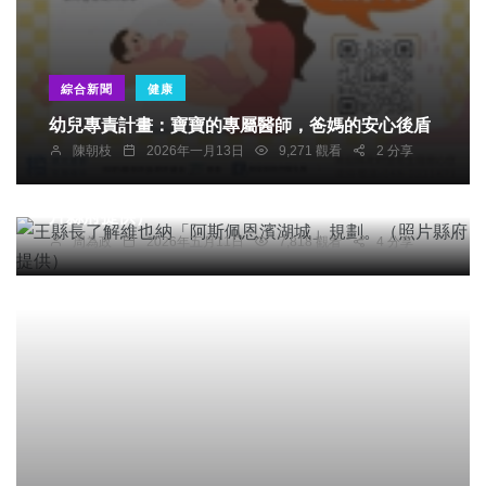
綜合新聞
健康
幼兒專責計畫：寶寶的專屬醫師，爸媽的安心後盾
陳朝枝
2026年一月13日
9,271 觀看
2 分享
社會
綜合新聞
健康
旅遊
文教
王縣長了解維也納「阿斯佩恩濱湖城」規劃。（照
片縣府提供）
周為政
2026年五月11日
7,818 觀看
4 分享