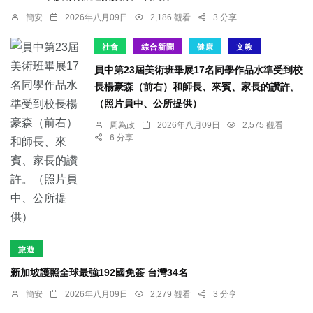
簡安
2026年八月09日
2,186 觀看
3 分享
社會
綜合新聞
健康
文教
員中第23屆美術班畢展17名同學作品水準受到校
長楊豪森（前右）和師長、來賓、家長的讚許。
（照片員中、公所提供）
周為政
2026年八月09日
2,575 觀看
6 分享
旅遊
新加坡護照全球最強192國免簽 台灣34名
簡安
2026年八月09日
2,279 觀看
3 分享