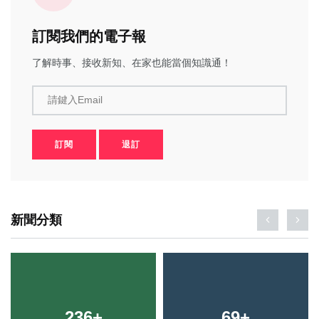
訂閱我們的電子報
了解時事、接收新知、在家也能當個知識通！
請鍵入Email
訂閱
退訂
新聞分類
236
126
+
+
69
20
+
+