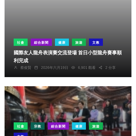
社會
綜合新聞
健康
旅遊
文教
國際友人龍舟表演賽交流登場 首日小型龍舟賽事順
利完成
蔡俊賢
2026年六月19日
6,901 觀看
2 分享
社會
宗教
綜合新聞
健康
旅遊