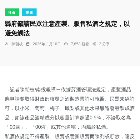
社會
健康
縣府籲請民眾注意產製、販售私酒之規定，以
避免觸法
陳朝枝
2026年二月10日
7,858 觀看
2 分享
︹記者陳朝枝/南投報導︺依據菸酒管理法規定，產製酒品
應申請並取得財政部核發之酒製造業許可執照。民眾未經許
可，以小米、葡萄、梅子、鳳梨或其他水果釀造發酵製成酒
品，如該產品酒精成分以容量計算超過0.5%，不論取名為
「00露」、「00液」或其他名稱，均屬於私酒。
私酒依規定不得產製、販賣或意圖販賣而陳列或貯放，違反