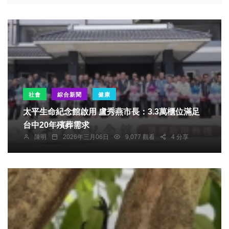
社會
綜合新聞
健康
太平生命紀念館啟用 盧秀燕市長：3.3萬櫃位滿足
台中20年殯葬需求
陳明
2026年三月06日
9,077 觀看
4 分享