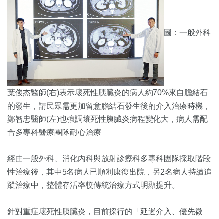
圖：一般外科
葉俊杰醫師(右)表示壞死性胰臟炎的病人約70%來自膽結石
的發生，請民眾需更加留意膽結石發生後的介入治療時機，
鄭智忠醫師(左)也強調壞死性胰臟炎病程變化大，病人需配
合多專科醫療團隊耐心治療
經由一般外科、消化內科與放射診療科多專科團隊採取階段
性治療後，其中5名病人已順利康復出院，另2名病人持續追
蹤治療中，整體存活率較傳統治療方式明顯提升。
針對重症壞死性胰臟炎，目前採行的「延遲介入、優先微