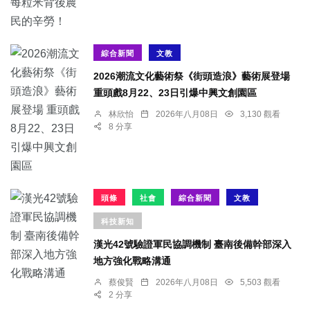
綜合新聞
文教
2026潮流文化藝術祭《街頭造浪》藝術展登場
重頭戲8月22、23日引爆中興文創園區
林欣怡
2026年八月08日
3,130 觀看
8 分享
頭條
社會
綜合新聞
文教
科技新知
漢光42號驗證軍民協調機制 臺南後備幹部深入
地方強化戰略溝通
蔡俊賢
2026年八月08日
5,503 觀看
2 分享