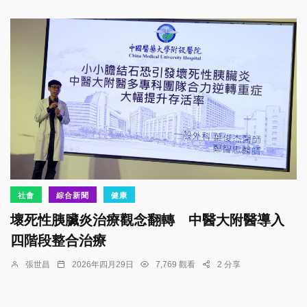
社會
綜合新聞
健康
壞死性胰臟炎治療觀念翻轉 中醫大附醫導入
四階段整合治療
張世昌
2026年四月29日
7,769 觀看
2 分享