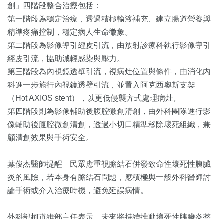
創」四階段整合治療包括：
第一階段為穩定治療，透過積極輸液補充、建立腸道營養與
精準疼痛控制，穩定病人生命徵象。
第二階段為影像導引經皮引流，由放射診療科執行影像導引
經皮引流，協助減輕感染與壓力。
第三階段為內視鏡透壁引流，視病灶位置與條件，由消化內
科進一步施行內視鏡透壁引流，並置入阿克西奧斯支架
（Hot AXIOS stent），以更低侵襲方式處理病灶。
第四階段則為影像輔助後腹腔微創清創，由外科團隊進行影
像輔助後腹腔微創清創，透過小切口精準移除壞死組織，兼
顧清創效果與手術安全。
葉俊杰醫師提醒，民眾應重視膽結石併發致命性壞死性胰臟
炎的風險，若本身有膽結石問題，應積極與一般外科醫師討
論手術或介入治療時機，避免延誤病情。
外科部柯道維部主任表示，未來將持續推動壞死性胰臟炎整