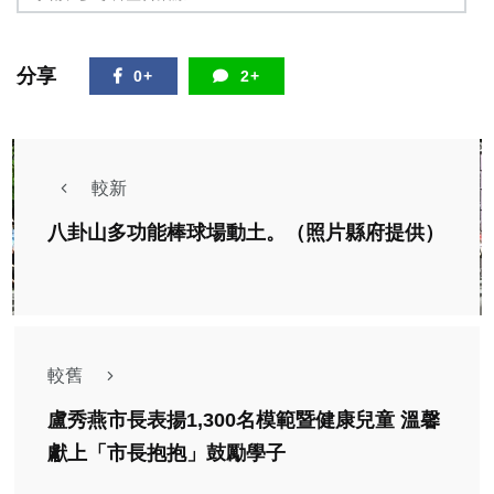
分享
0+
2+
較新
八卦山多功能棒球場動土。（照片縣府提供）
較舊
盧秀燕市長表揚1,300名模範暨健康兒童 溫馨
獻上「市長抱抱」鼓勵學子