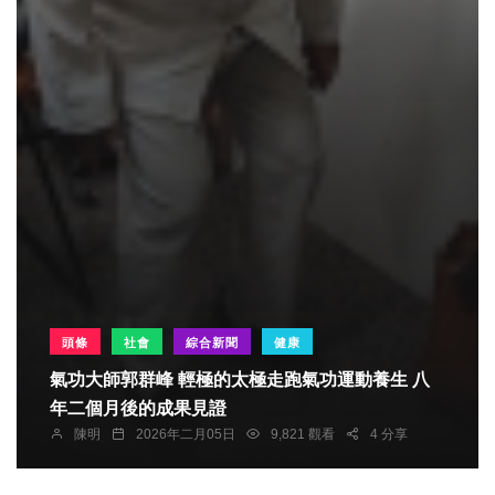
頭條
社會
綜合新聞
健康
氣功大師郭群峰 輕極的太極走跑氣功運動養生 八
年二個月後的成果見證
陳明
2026年二月05日
9,821 觀看
4 分享