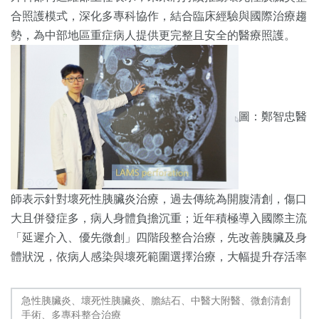
合照護模式，深化多專科協作，結合臨床經驗與國際治療趨
勢，為中部地區重症病人提供更完整且安全的醫療照護。
圖：鄭智忠醫
師表示針對壞死性胰臟炎治療，過去傳統為開腹清創，傷口
大且併發症多，病人身體負擔沉重；近年積極導入國際主流
「延遲介入、優先微創」四階段整合治療，先改善胰臟及身
體狀況，依病人感染與壞死範圍選擇治療，大幅提升存活率
急性胰臟炎、壞死性胰臟炎、膽結石、中醫大附醫、微創清創
手術、多專科整合治療