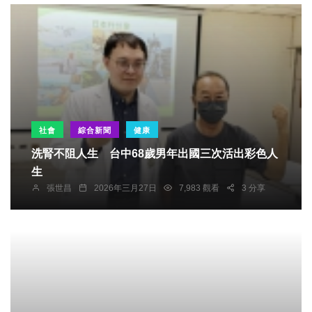
社會
綜合新聞
健康
洗腎不阻人生 台中68歲男年出國三次活出彩色人
生
張世昌
2026年三月27日
7,983 觀看
3 分享