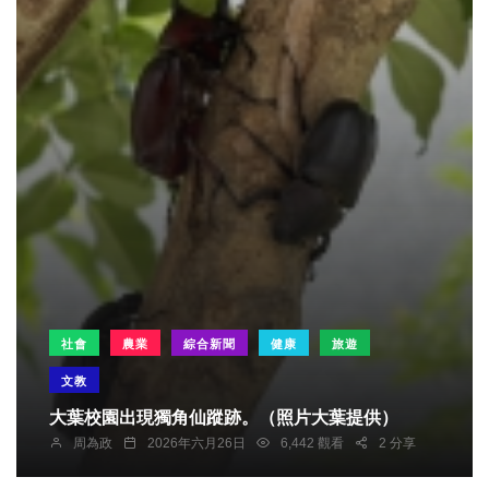
社會
農業
綜合新聞
健康
旅遊
文教
大葉校園出現獨角仙蹤跡。（照片大葉提供）
周為政
2026年六月26日
6,442 觀看
2 分享