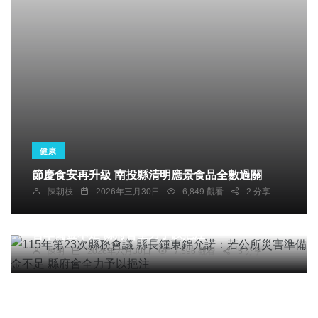
健康
社會
宗教
農業
綜合新聞
健康
節慶食安再升級 南投縣清明應景食品全數過關
陳朝枝
2026年三月30日
6,849 觀看
2 分享
文教
115年第23次縣務會議 縣長鍾東錦允諾：若公所災
害準備金不足 縣府會全力予以挹注
陳明
2026年六月30日
7,596 觀看
5 分享