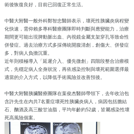
術後恢復良好，目前已回復正常生活。
中醫大附醫一般外科鄭智忠醫師表示，壞死性胰臟炎病程變
化快速，需仰賴多專科醫療團隊即時判斷與應變能力，治療
期間更可能出現脾動脈出血、內視鏡金屬支架穿孔等致命性
併發症。過去治療方式多採傳統開腹清創，創傷大、併發症
多，對病人負擔沉重。
近年則積極導入「延遲介入、優先微創」四階段整合治療模
式，先穩定病人全身狀況，再依感染控制與壞死範圍選擇最
適當的介入方式，以降低手術風險並改善預後。
中醫大附醫胰臟醫療團隊在葉俊杰醫師帶領下，去年收治包
含許先生在內共7名重症壞死性胰臟炎病人，病因包括膽結
石、酗酒及高三酸甘油脂，平均年齡約52歲，皆屬感染性壞
死高風險個案。