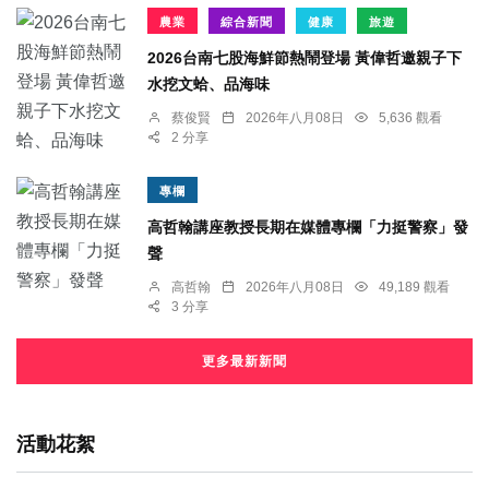
農業
綜合新聞
健康
旅遊
2026台南七股海鮮節熱鬧登場 黃偉哲邀親子下
水挖文蛤、品海味
蔡俊賢
2026年八月08日
5,636 觀看
2 分享
專欄
高哲翰講座教授長期在媒體專欄「力挺警察」發
聲
高哲翰
2026年八月08日
49,189 觀看
3 分享
更多最新新聞
活動花絮