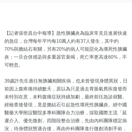
【記者張世昌台中報導】急性胰臟炎為臨床常見且進展快速
的急症，台灣每年平均每10萬人約有37人發生，其中約
70%與膽結石有關，另有20%的病人可能惡化為壞死性胰臟
炎；一旦合併感染與多重器官衰竭，死亡率更高達60%，不
可輕忽。
39歲許先生過往無胰臟相關疾病，也未曾發現身體異狀，日
前因上腹疼痛持續數天，原以為只是過去胃脹氣舊疾復發而
未特別在意，未料腹痛症狀持續加劇，最終前往急診就醫。
經檢查後發現，竟是膽結石引起急性壞死性胰臟炎。經中國
醫藥大學附設醫院多專科團隊合力治療，採取國際主流「延
遲介入、優先微創」四階段整合治療，先由內科團隊穩定病
況，待身體狀態適合後，再由外科團隊進行微創清創手術，