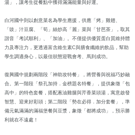
湯」，讓考生從餐點中獲得滿滿能量與好運。
白河國中則以創意菜名為學生應援，供應「烤」雞翅、
「豉」汁豆腐、「筍」絲炒高「麗」菜與「甘芭茶」，取其
諧音「考試順利」、「加油」。不僅提供優質蛋白質維持體
力及專注力，更透過富含維生素C與膳食纖維的飲品，幫助
學生調適身心，以最佳狀態迎戰會考、馬到成功。
復興國中規劃兩階段「神助攻特餐」，將營養與祝福巧妙融
合。第一階段「祭孔加持．金榜題名特餐」，提供象徵「包
高中」的特色套餐，搭配蔥油雞腿與芹香菜頭湯，寓意啟發
智慧、迎來好彩頭；第二階段「勢在必得．加分套餐」，準
備元氣滿滿的滿福堡餐與豆漿，象徵「都將成功」，預示勝
利就在不遠處！