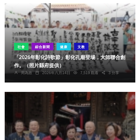
社會
綜合新聞
健康
文教
「2026年彰化詩歌節」彰化孔廟登場，大師聯合創
作。（照片縣府提供）
周為政
2026年六月14日
7,519 觀看
3 分享