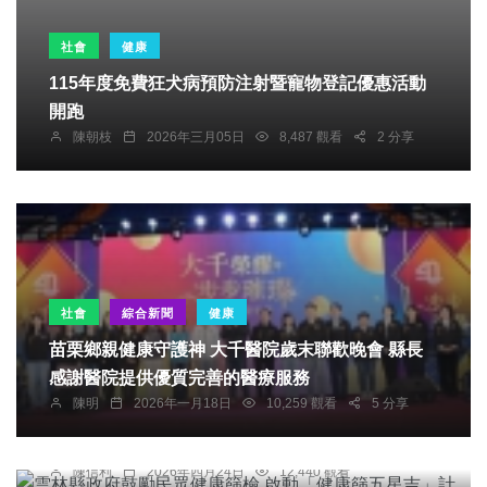
社會
健康
115年度免費狂犬病預防注射暨寵物登記優惠活動
開跑
陳朝枝
2026年三月05日
8,487 觀看
2 分享
社會
綜合新聞
健康
苗栗鄉親健康守護神 大千醫院歲末聯歡晚會 縣長
感謝醫院提供優質完善的醫療服務
綜合新聞
健康
陳明
2026年一月18日
10,259 觀看
5 分享
雲林縣政府鼓勵民眾健康篩檢 啟動「健康篩五星
吉」計畫 祭出百萬抽獎及多項補助！
陳信利
2026年四月24日
12,440 觀看