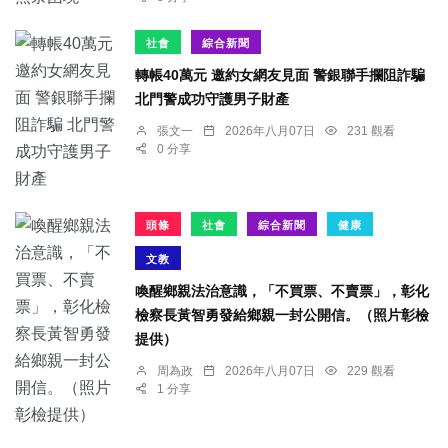
社會
綜合新聞
轉帳40萬元 邀約女網友見面 警銀聯手攔阻詐騙
北門警成功守護男子財產
張文一
2026年八月07日
231 觀看
0 分享
頭條
社會
綜合新聞
健康
文教
喚醒鄉親法治意識，「不買票、不賣票」，彰化
檢察長黃智勇發給鄉親一封公開信。（照片彰檢
提供）
周為政
2026年八月07日
229 觀看
1 分享