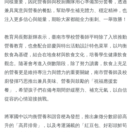
同樣重要，因此營養師與校廚團隊用心準備加分套餐，透過
兼具寓意與營養的餐點，幫助學生補充體力、穩定精神，也
注入更多信心與能量，期盼大家都能全力衝刺、一舉致勝！
教育局長鄭新輝表示，臺南市學校營養師平時除了入班推動
營養教育，也會配合節慶與特出活動設計特色菜單，以均衡
飲食為基礎，結合在地食材與飲食文化，培養學生健康飲食
觀念。隨著會考進入倒數階段，除了努力讀書，飲食上充足
的營養更是維持專注力與體力的重要關鍵，南市營養師及校
廚發揮巧思推出兼具美味、營養與鼓勵的「祝福應援套
餐」，希望孩子們在備考期間舒緩壓力、補充元氣，以自信
從容的心情迎接挑戰。
將軍國中以均衡營養和諧音梗為發想，推出象徵分數節節高
升的「高昇排骨」，以及考運滿載的「紅豆包、好彩頭鮮筍