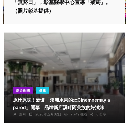
「無菸日」，彰基醫學中心宣導「戒菸」。
（照片彰基提供）
綜合新聞
健康
原汁原味！新北「溪洲水泉的灶Cinemnemay a
parod」開幕 品嚐新店溪畔阿美族的好滋味
彭可
2026年五月02日
7,749 觀看
6 分享