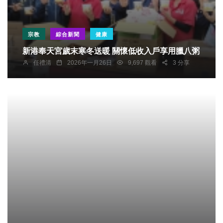
宗教
綜合新聞
健康
新港奉天宮歲末寒冬送暖 關懷低收入戶享用臘八粥
任禮清
2026年一月26日
9,697 觀看
3 分享