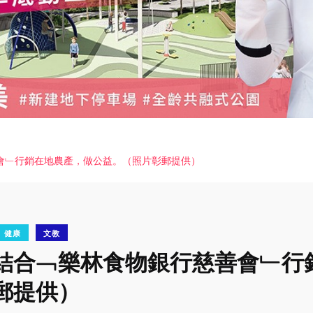
會﹂行銷在地農產，做公益。（照片彰郵提供）
健康
文教
結合﹁樂林食物銀行慈善會﹂行
郵提供）