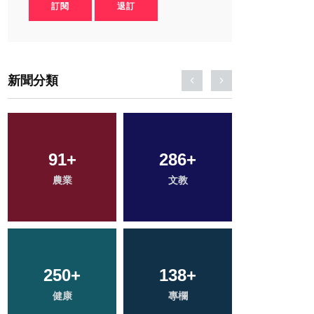
訂閱
退訂
新聞分類
91
3
+
+
286
200
+
+
875
+
農業
大陸
文教
旅遊
綜合新聞
250
41
+
+
138
78
+
+
470
+
科技新知
健康
專欄
宗教
社會