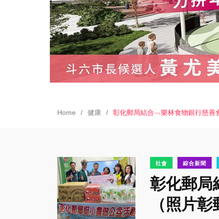
Home
健康
彰化郵局結合﹁樂林食物銀行慈善
社會
綜合新聞
彰化郵局
（照片彰