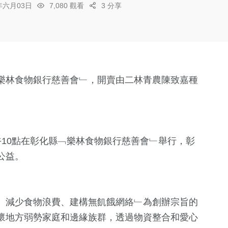
6年六月03日
7,080 觀看
3 分享
樂林食物銀行慈善會﹂，開賣由二林青農陳致嘉種
10點在彰化縣﹁樂林食物銀行慈善會﹂舉行，彰
公益。
、減少食物浪費、建構無飢餓網絡﹂為創辦宗旨的
懷地方弱勢家庭和邊緣族群，透過物資整合和愛心