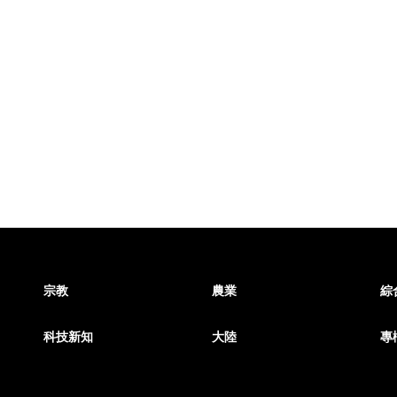
宗教
農業
綜
科技新知
大陸
專