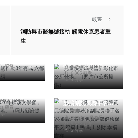
文教
社會
綜合新聞
知
較舊
健康
文教
社安網推動8年
消防與市醫無縫接軌 觸電休克患者重
「兒童快樂成長營」
 六都考核雙奪
生
彰化市公所登場。
綜合新聞
俊賢
（照片市公所提供）
文教
26年七月19日
周為政
社會
綜合新聞
972 觀看
2026年七月13日
2026年磺溪
分享
6,365 觀看
健康
，5/18開放報
4 分享
「馬」上健康！臺中
（照片縣府提
醫院黃元德院長 廖
為政
26年五月16日
妙淯副院長聯手名家
421 觀看
陳明
揮毫送春聯 免費癌
分享
2026年一月29日
篩健檢保平安 祝福
9,522 觀看
市民 馬上發財 幸福
3 分享