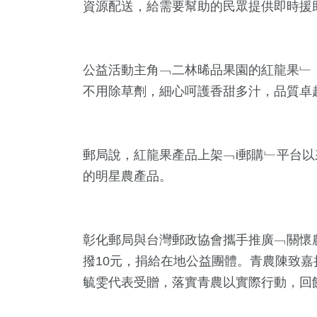
資源配送，給需要幫助的民眾提供即時援
公益活動主角﹁二林晞品果園的紅龍果﹂
不用除草劑，細心呵護香甜多汁，品質卓
郵局說，紅龍果產品上架﹁i郵購﹂平台
3
+
200
+
875
+
的明星農產品。
大陸
旅遊
綜合新聞
彰化郵局與台灣郵政協會攜手推廣﹁關懷
撥10元，捐給在地公益團體。青農陳致
42
+
78
+
470
+
毓雯代表受贈，落實青農以實際行動，回
科技新知
宗教
社會