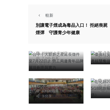
社會
農業
健康
綜合新聞
健康
科技新
較新
文教
臺南
別讓電子煙成為毒品入口！ 拒絕喪屍
台中十大新創之星延
有成
煙彈 守護青少年健康
長徵件至7月22日止
社會
農業
佳績
社會
勞工局邀青年品牌展
蔡
綜合新聞
健康
健康
20
陳明
現創意與實力
旅遊
文教
5,
2026年七月16日
彰化縣
2 
7,245 觀看
永靖鄉公所舉辦「社
文學營
4 分享
區才藝競賽」。（照
名。
片公所提供）
周
供）
20
周為政
8,
2026年五月24日
3 
8,814 觀看
3 分享