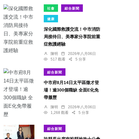
社會
綜合新聞
健康
深化國際救護交流！中市消防
局接待日、美專家分享院前重
症救護經驗
陳明
2026年八月06日
517 觀看
5 分享
綜合新聞
中市府8月14日太平區徵才登
場！逾300個職缺 全面E化免
帶履歷
陳明
2026年八月06日
1,268 觀看
5 分享
綜合新聞
許縣長出席南投縣地政士公會