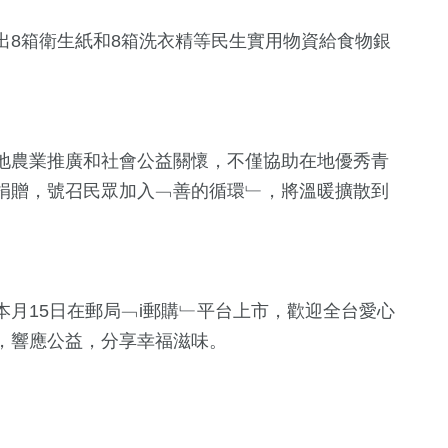
出8箱衛生紙和8箱洗衣精等民生實用物資給食物銀
地農業推廣和社會公益關懷，不僅協助在地優秀青
捐贈，號召民眾加入﹁善的循環﹂，將溫暖擴散到
月15日在郵局﹁i郵購﹂平台上市，歡迎全台愛心
，響應公益，分享幸福滋味。
綜合新聞