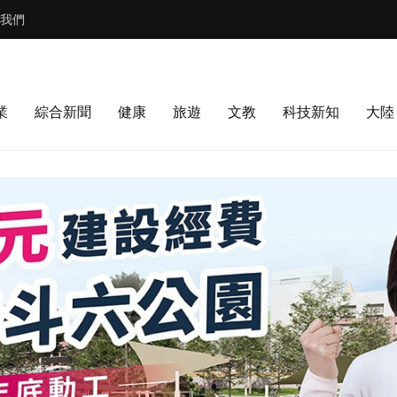
我們
業
綜合新聞
健康
旅遊
文教
科技新知
大陸