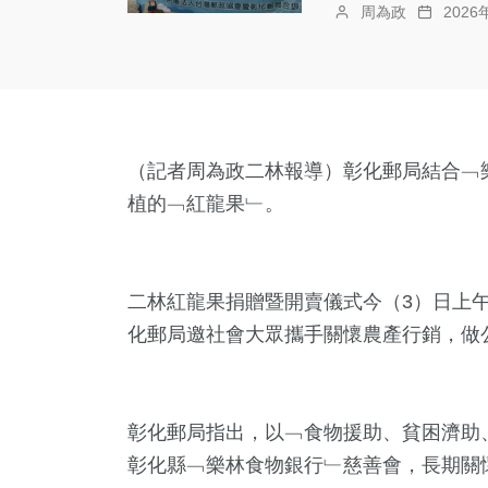
周為政
202
（記者周為政二林報導）彰化郵局結合﹁
植的﹁紅龍果﹂。
二林紅龍果捐贈暨開賣儀式今（3）日上午
化郵局邀社會大眾攜手關懷農產行銷，做
彰化郵局指出，以﹁食物援助、貧困濟助
彰化縣﹁樂林食物銀行﹂慈善會，長期關