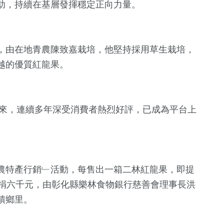
助，持續在基層發揮穩定正向力量。
，由在地青農陳致嘉栽培，他堅持採用草生栽培，
越的優質紅龍果。
以來，連續多年深受消費者熱烈好評，已成為平台上
62
+
頭條
農特產行銷﹂活動，每售出一箱二林紅龍果，即提
嘉捐六千元，由彰化縣樂林食物銀行慈善會理事長洪
饋鄉里。