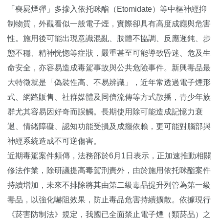
「喪屍煙彈」多摻入依托咪酯（Etomidate）等中樞神經抑
制物質，外觀看似一般電子煙，實際卻具有高度成癮與危害
性。施用後可能出現意識混亂、肢體不協調、反應遲鈍、步
態不穩、精神恍惚等症狀，嚴重甚至可能導致昏迷、危及生
命安全，亦容易造成毒駕事故與公共危險事件。新興毒品最
大特徵就是「偽裝性高、不易辨識」，近年常透過電子煙形
式、網路販售、社群媒體及同儕流傳等方式散播，青少年族
群尤其容易因好奇而誤觸。長期使用除可能造成記憶力衰
退、情緒障礙、認知功能受損及成癮依賴，更可能對腦部與
神經系統造成不可逆傷害。
近期毒駕案件頻傳，法務部於6月1日表示，正加速推動相關
修法作業，除研議提高毒駕刑責外，由於施用依托咪酯案件
持續增加，未來不排除將其由第二級毒品提升列管為第一級
毒品，以強化嚇阻效果，防止毒品危害持續擴散。依據現行
《菸害防制法》規定，我國已全面禁止電子煙（類菸品）之