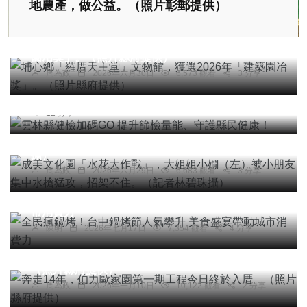
地農產，做公益。（照片彰郵提供）
文教
埔心鄉「羅厝天主堂」文物館，獲選2026年「建築
綜合新聞
健康
園冶獎」。（照片縣府提供）
雲林縣健檢加碼GO 提升篩檢量能、守護縣民健
周為政
2026年六月30日
6,573 觀看
3 分享
康！
社會
綜合新聞
健康
旅遊
文教
陳信利
2026年一月14日
13,893 觀看
12 分享
成美文化園「水花大作戰」，大姐姐小嫺（左）被
小朋友集中水槍猛攻，招架不住。（記者林碧珠
攝）
周為政
2026年六月29日
6,683 觀看
3 分享
社會
農業
綜合新聞
健康
旅遊
全民瘋鍋烤！台中鍋烤節人氣攀升 美食盛宴帶動城
市消費力
陳明
2026年七月17日
7,354 觀看
4 分享
社會
綜合新聞
健康
文教
奔走14年，伯力歐家園第一期工程今日終於入厝。
（照片縣府提供）
周為政
2026年一月10日
10,122 觀看
2 分享
社會
綜合新聞
健康
科技新知