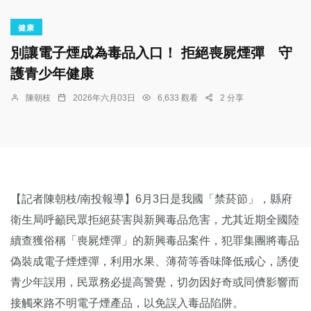
健康
別讓電子煙成為毒品入口！ 拒絕喪屍煙彈 守
護青少年健康
陳朝枝
2026年六月03日
6,633 觀看
2 分享
【記者陳朝枝/南投報導】6月3日是我國「禁菸節」，縣府
衛生局呼籲民眾拒絕菸害與新興毒品危害，尤其近期全國陸
續查獲俗稱「喪屍煙彈」的新興毒品案件，犯罪集團將毒品
偽裝成電子煙煙彈，利用水果、薄荷等香味降低戒心，誘使
青少年誤用，民眾務必提高警覺，切勿因好奇或同儕影響而
接觸來路不明電子煙產品，以免誤入毒品陷阱。