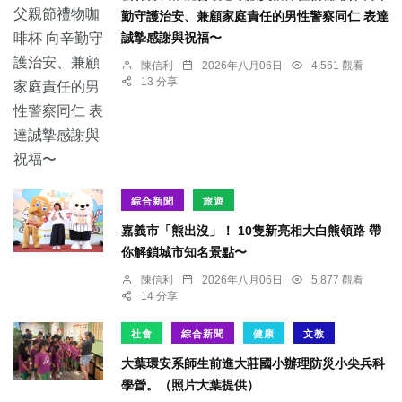
勤守護治安、兼顧家庭責任的男性警察同仁 表達
誠摯感謝與祝福〜
陳信利
2026年八月06日
4,561 觀看
13 分享
綜合新聞
旅遊
嘉義市「熊出沒」！ 10隻新亮相大白熊領路 帶
你解鎖城市知名景點〜
陳信利
2026年八月06日
5,877 觀看
14 分享
社會
綜合新聞
健康
文教
大葉環安系師生前進大莊國小辦理防災小尖兵科
學營。（照片大葉提供）