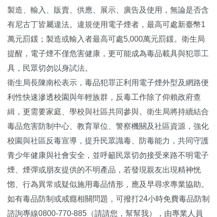
製造、輸入、販賣、供應、展示、廣告及使用，無論是否含
有尼古丁皆屬違法。違規使用電子煙者，最高可處新臺幣1
萬元罰鍰；製造或輸入者最高可處5,000萬元罰鍰。衛生局
提醒，電子煙不僅危害健康，更可能成為毒品載具與犯罪工
具，民眾切勿以身試法。
衛生局長陳南松表示，毒品犯罪正利用電子煙外型及網路便
利性快速滲透校園與年輕族群，反毒工作除了仰賴政府查
緝，更需要家庭、學校與社區共同參與。衛生局將持續結合
毒品危害防制中心、教育單位、警察機關及社區資源，強化
校園與社區反毒宣導，提升民眾識毒、防毒能力，共同守護
青少年健康與社會安全，並呼籲民眾切勿接受來路不明電子
煙、煙彈或朋友提供的不明產品，若發現親友出現精神恍
惚、行為異常或疑似施用毒品情形，應及早尋求專業協助。
如有毒品防制或戒癮相關問題，可撥打24小時免費毒品防制
諮詢專線0800-770-885（請請您，幫幫我），由專業人員