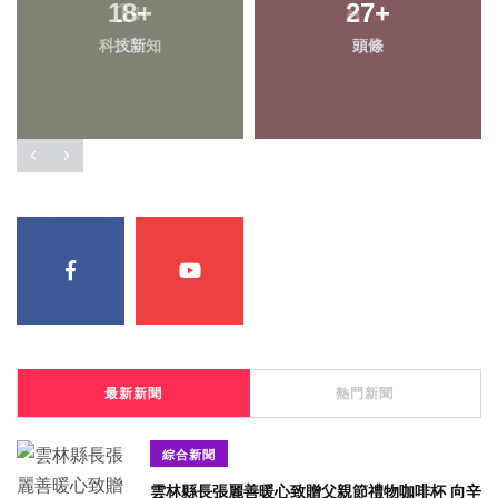
18
1
+
+
27
87
+
+
科技新知
大陸
頭條
旅遊
最新新聞
熱門新聞
綜合新聞
雲林縣長張麗善暖心致贈父親節禮物咖啡杯 向辛