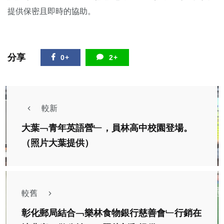
提供保密且即時的協助。
分享
0+
2+
較新
大葉﹁青年英語營﹂，員林高中校園登場。
（照片大葉提供）
較舊
彰化郵局結合﹁樂林食物銀行慈善會﹂行銷在
社會
宗教
綜合新聞
健康
旅遊