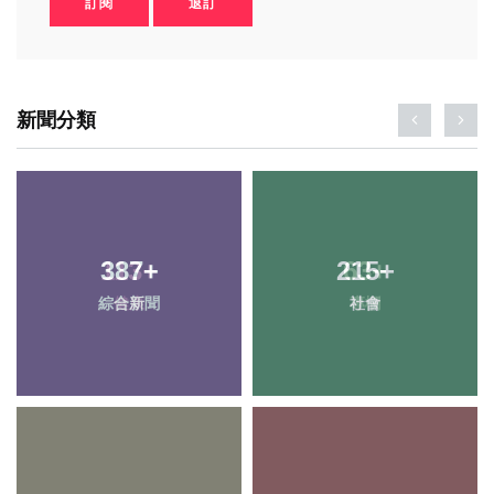
訂閱
退訂
新聞分類
387
113
+
+
215
63
+
+
綜合新聞
健康
社會
專欄