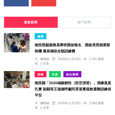
最新新聞
熱門新聞
健康
南投照顧服務員專班開放報名 開啟長照就業新
契機 最高補助全額訓練費
陳朝枝
2026年八月10日
1,792 觀看
2 分享
頭條
社會
綜合新聞
南投縣「2026城鎮韌性（防空演習）」演練逼真
扎實 副縣長王瑞德呼籲民眾落實疏散避難訓練保
平安
陳朝枝
2026年八月10日
2,060 觀看
2 分享