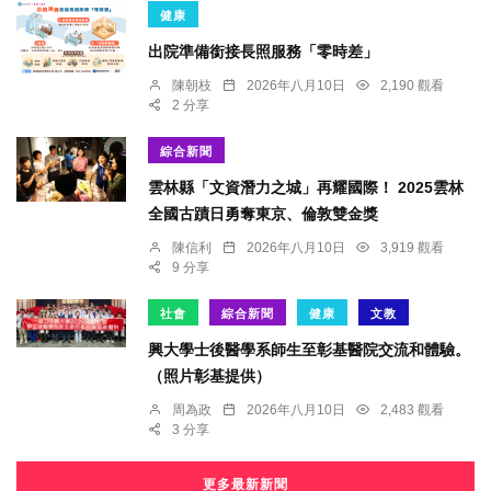
健康
出院準備銜接長照服務「零時差」
陳朝枝
2026年八月10日
2,190 觀看
2 分享
綜合新聞
雲林縣「文資潛力之城」再耀國際！ 2025雲林
全國古蹟日勇奪東京、倫敦雙金獎
陳信利
2026年八月10日
3,919 觀看
9 分享
社會
綜合新聞
健康
文教
興大學士後醫學系師生至彰基醫院交流和體驗。
（照片彰基提供）
周為政
2026年八月10日
2,483 觀看
3 分享
更多最新新聞