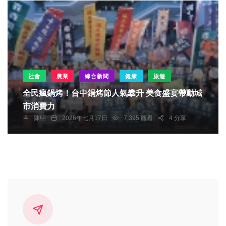
社會
農業
綜合新聞
健康
旅遊
全民瘋鍋烤！台中鍋烤節人氣攀升 美食盛宴帶動城
市消費力
陳明
2026年七月17日
7,395 觀看
4 分享