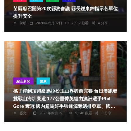
苗縣府召開第20次縣務會議 縣長鍾東錦指示各單位
提升安全
陳明
2026年六月02日
7,682 觀看
4 分享
綜合新聞
健康
橘子岸到頂超級馬拉松玉山界碑前完賽 台日澳跑者
挑戰山海圳賽道 177公里菁英組由澳洲選手Phil
Gore 奪冠 國內超馬好手張逢源奪總排亞軍、國內
張文一
2026年四月19日
9,148 觀看
3 分享
第一