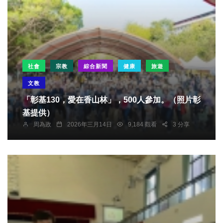
社會
宗教
綜合新聞
健康
旅遊
文教
「彰基130，愛在香山林」，500人參加。（照片彰
基提供）
周為政
2026年三月14日
9,184 觀看
3 分享