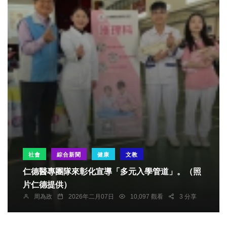
社會
綜合新聞
健康
文教
仁德醫專團隊來彰化宣導「多元入學管道」。（照
片仁德提供）
周為政
2026年二月07日
10,097 觀看
3 分享