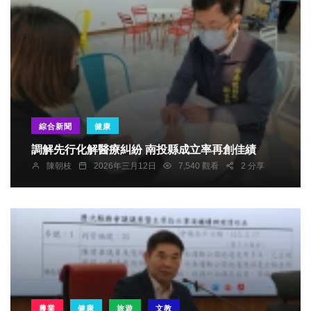
綜合新聞
健康
調解先行化解醫療糾紛 南投縣成立率再創佳績
陳朝枝
2026年三月12日
7,540 觀看
2 分享
農業
健康
旅遊
文教