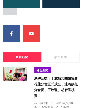
最新新聞
熱門新聞
綜合新聞
深耕公益｜千歲慈悲關懷協會
花蓮分會正式成立，連瀚接任
分會長，王玫瑰、胡智民祝
賀！
張柏東
2026年八月09日
1,300 觀看
2 分享