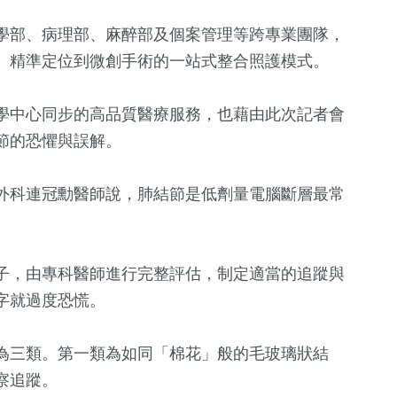
學部、病理部、麻醉部及個案管理等跨專業團隊，
、精準定位到微創手術的一站式整合照護模式。
學中心同步的高品質醫療服務，也藉由此次記者會
節的恐懼與誤解。
外科連冠勳醫師說，肺結節是低劑量電腦斷層最常
105
+
28
+
73
+
文教
宗教
旅遊
子，由專科醫師進行完整評估，制定適當的追蹤與
字就過度恐慌。
94
+
52
+
為三類。第一類為如同「棉花」般的毛玻璃狀結
健康
專欄
察追蹤。