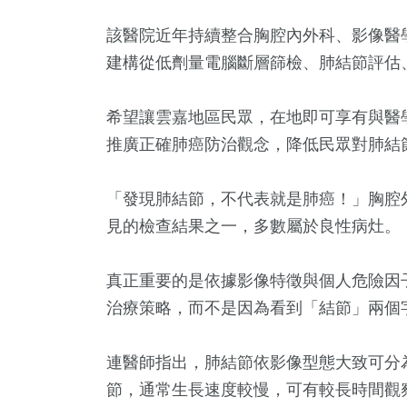
該醫院近年持續整合胸腔內外科、影像醫
建構從低劑量電腦斷層篩檢、肺結節評估
希望讓雲嘉地區民眾，在地即可享有與醫
推廣正確肺癌防治觀念，降低民眾對肺結
「發現肺結節，不代表就是肺癌！」胸腔
28
+
23
+
320
+
見的檢查結果之一，多數屬於良性病灶。
農業
頭條
綜合新聞
真正重要的是依據影像特徵與個人危險因
治療策略，而不是因為看到「結節」兩個
15
+
176
+
1
+
連醫師指出，肺結節依影像型態大致可分
科技新知
社會
大陸
節，通常生長速度較慢，可有較長時間觀