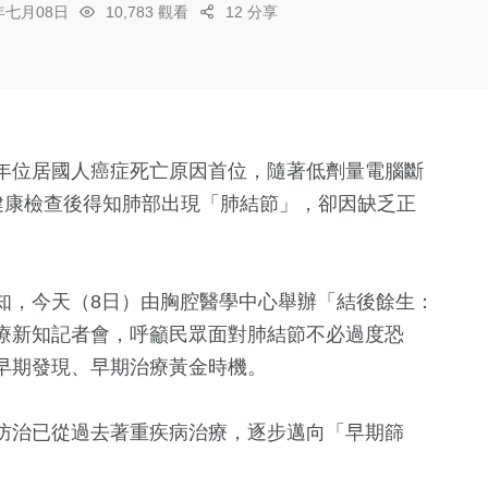
6年七月08日
10,783 觀看
12 分享
年位居國人癌症死亡原因首位，隨著低劑量電腦斷
健康檢查後得知肺部出現「肺結節」，卻因缺乏正
知，今天（8日）由胸腔醫學中心舉辦「結後餘生：
療新知記者會，呼籲民眾面對肺結節不必過度恐
早期發現、早期治療黃金時機。
防治已從過去著重疾病治療，逐步邁向「早期篩