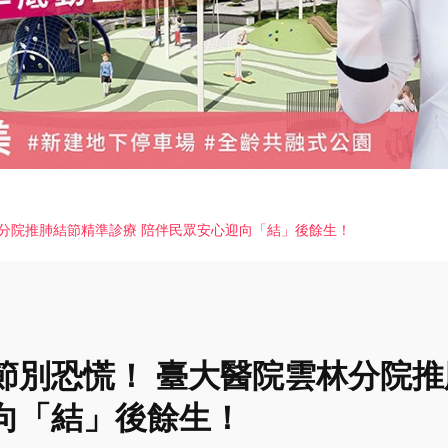
分院推肺結節精準診療 陪伴民眾安心迎向「結」後餘生！
節別恐慌！ 臺大醫院雲林分院推
向「結」後餘生！