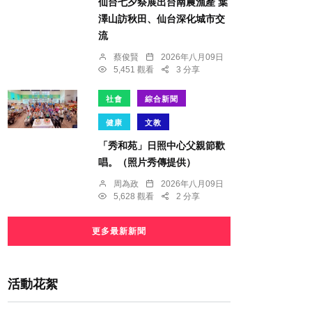
仙台七夕祭展出台南農漁產 葉
澤山訪秋田、仙台深化城市交
流
蔡俊賢
2026年八月09日
5,451 觀看
3 分享
社會
綜合新聞
健康
文教
「秀和苑」日照中心父親節歡
唱。（照片秀傳提供）
周為政
2026年八月09日
5,628 觀看
2 分享
更多最新新聞
活動花絮