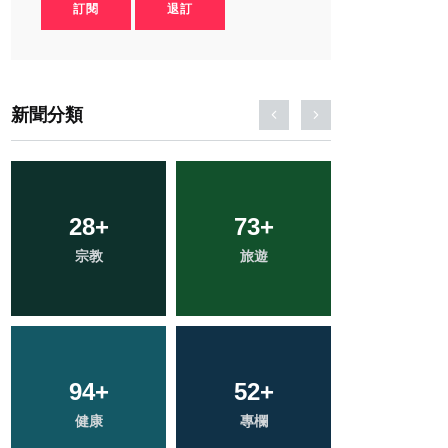
訂閱
退訂
新聞分類
33
+
23
+
320
+
農業
頭條
綜合新聞
15
+
176
+
1
+
科技新知
社會
大陸