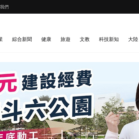
我們
業
綜合新聞
健康
旅遊
文教
科技新知
大陸