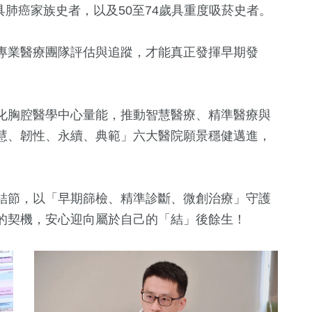
歲具肺癌家族史者，以及50至74歲具重度吸菸史者。
專業醫療團隊評估與追蹤，才能真正發揮早期發
化胸腔醫學中心量能，推動智慧醫療、精準醫療與
慧、韌性、永續、典範」六大醫院願景穩健邁進，
。
結節，以「早期篩檢、精準診斷、微創治療」守護
的契機，安心迎向屬於自己的「結」後餘生！