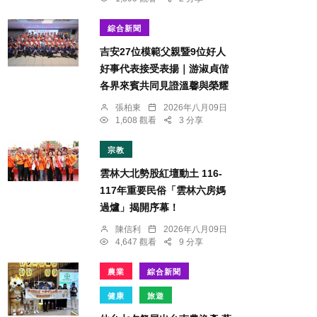
綜合新聞
吉安27位模範父親暨9位好人
好事代表接受表揚｜游淑貞偕
各界來賓共同見證溫馨與榮耀
張柏東
2026年八月09日
1,608 觀看
3 分享
宗教
雲林大北勢股紅壇動土 116-
117年重要民俗「雲林六房媽
過爐」揭開序幕！
陳信利
2026年八月09日
4,647 觀看
9 分享
農業
綜合新聞
健康
旅遊