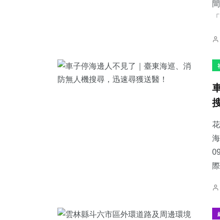
間
「
花
海
0
際