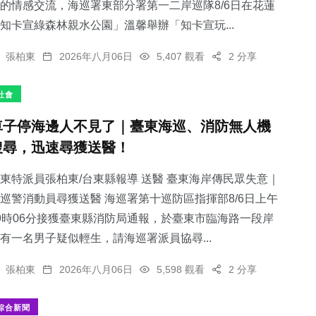
的情感交流，海巡署東部分署第一二岸巡隊8/6日在花蓮
知卡宣綠森林親水公園」溫馨舉辦「知卡宣玩...
張柏東
2026年八月06日
5,407 觀看
2 分享
社會
車子停海邊人不見了｜臺東海巡、消防無人機
搜尋，迅速尋獲送醫！
東特派員張柏東/台東縣報導 送醫 臺東海岸傳民眾失意｜
巡警消動員尋獲送醫 海巡署第十巡防區指揮部8/6日上午
9時06分接獲臺東縣消防局通報，於臺東市臨海路一段岸
有一名男子疑似輕生，請海巡署派員協尋...
張柏東
2026年八月06日
5,598 觀看
2 分享
綜合新聞