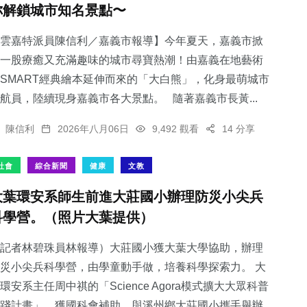
你解鎖城市知名景點〜
雲嘉特派員陳信利／嘉義市報導】今年夏天，嘉義市掀
一股療癒又充滿趣味的城市尋寶熱潮！由嘉義在地藝術
SMART經典繪本延伸而來的「大白熊」，化身最萌城市
383
+
688
+
202
+
航員，陸續現身嘉義市各大景點。 隨著嘉義市長黃...
社會
綜合新聞
健康
陳信利
2026年八月06日
9,492 觀看
14 分享
社會
綜合新聞
健康
文教
大葉環安系師生前進大莊國小辦理防災小尖兵
2
+
64
+
科學營。（照片大葉提供）
大陸
宗教
記者林碧珠員林報導）大莊國小獲大葉大學協助，辦理
災小尖兵科學營，由學童動手做，培養科學探索力。 大
環安系主任周中祺的「Science Agora模式擴大大眾科普
踐計畫」，獲國科會補助，與溪州鄉大莊國小攜手舉辦...