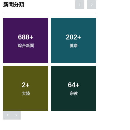
新聞分類
71
+
157
+
225
+
農業
旅遊
文教
48
+
112
+
33
+
頭條
專欄
科技新知