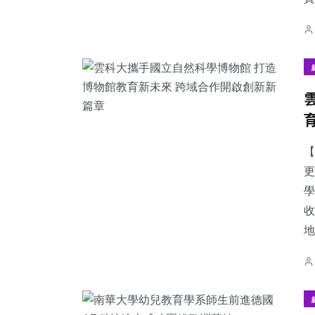
【
更
學
收
地.