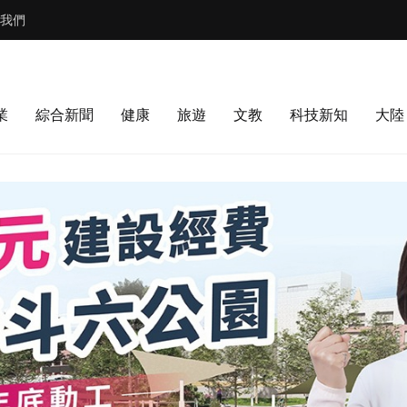
我們
業
綜合新聞
健康
旅遊
文教
科技新知
大陸