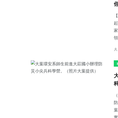
【
起
家
66
+
157
+
225
+
領
農業
旅遊
文教
48
+
112
+
33
+
頭條
專欄
科技新知
（
防
葉
實