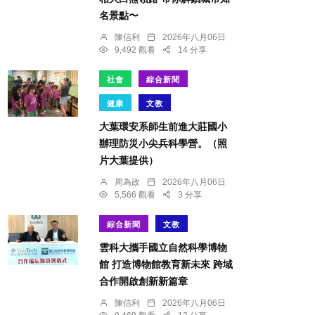
名景點〜
陳信利
2026年八月06日
9,492 觀看
14 分享
社會
綜合新聞
健康
文教
大葉環安系師生前進大莊國小
辦理防災小尖兵科學營。（照
片大葉提供）
周為政
2026年八月06日
5,566 觀看
3 分享
綜合新聞
文教
雲科大攜手國立自然科學博物
館 打造博物館教育新未來 跨域
合作開啟創新新篇章
陳信利
2026年八月06日