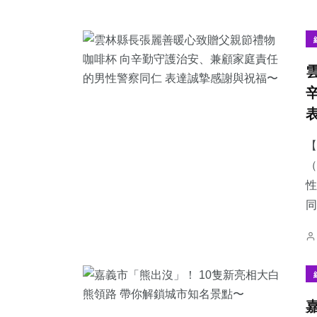
【
（
性
同