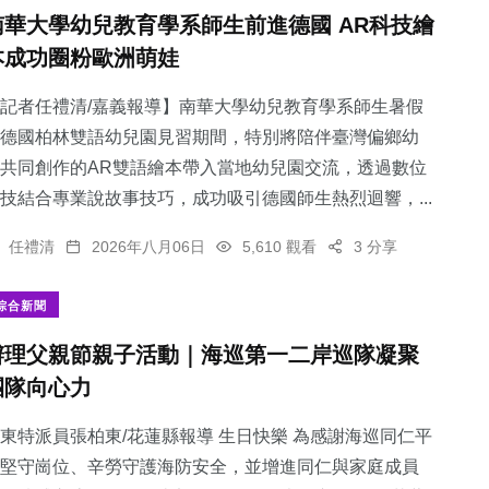
南華大學幼兒教育學系師生前進德國 AR科技繪
本成功圈粉歐洲萌娃
記者任禮清/嘉義報導】南華大學幼兒教育學系師生暑假
德國柏林雙語幼兒園見習期間，特別將陪伴臺灣偏鄉幼
共同創作的AR雙語繪本帶入當地幼兒園交流，透過數位
技結合專業說故事技巧，成功吸引德國師生熱烈迴響，...
任禮清
2026年八月06日
5,610 觀看
3 分享
綜合新聞
辦理父親節親子活動｜海巡第一二岸巡隊凝聚
團隊向心力
東特派員張柏東/花蓮縣報導 生日快樂 為感謝海巡同仁平
堅守崗位、辛勞守護海防安全，並增進同仁與家庭成員