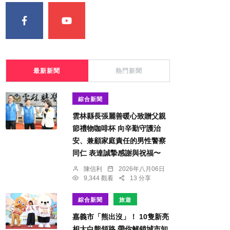
最新新聞
熱門新聞
綜合新聞
雲林縣長張麗善暖心致贈父親
節禮物咖啡杯 向辛勤守護治
安、兼顧家庭責任的男性警察
同仁 表達誠摯感謝與祝福〜
陳信利
2026年八月06日
9,344 觀看
13 分享
綜合新聞
旅遊
嘉義市「熊出沒」！ 10隻新亮
相大白熊領路 帶你解鎖城市知