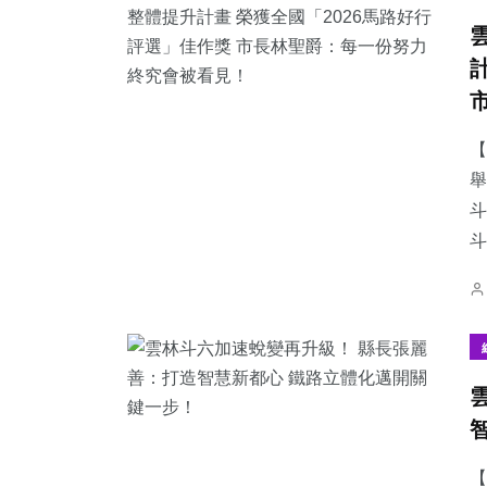
【
舉
斗
【