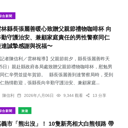
綜合新聞
雲林縣長張麗善暖心致贈父親節禮物咖啡杯 向
辛勤守護治安、兼顧家庭責任的男性警察同仁
表達誠摯感謝與祝福〜
記者陳信利／雲林報導】父親節前夕，縣長張麗善昨天
5日）親赴縣政府各局處致贈父親節禮物咖啡杯，慰勉男
同仁辛勞並提年賀節。 縣長張麗善到達警察局時，受到
仁熱情歡迎，張縣長向辛勤守護治安、兼顧家庭...
陳信利
2026年八月06日
9,344 觀看
13 分享
綜合新聞
旅遊
嘉義市「熊出沒」！ 10隻新亮相大白熊領路 帶