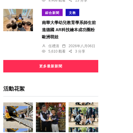
9,468 觀看
13 分享
綜合新聞
文教
南華大學幼兒教育學系師生前
進德國 AR科技繪本成功圈粉
歐洲萌娃
任禮清
2026年八月06日
5,610 觀看
3 分享
更多最新新聞
活動花絮