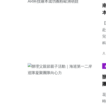
【
赴
兒
科
花
時