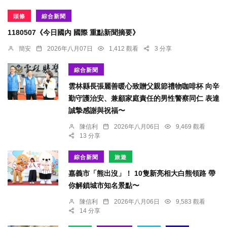
頭條
綜合新聞
1180507《今日國內 國際 重點新聞摘要》
簡安
2026年八月07日
1,412 觀看
3 分享
綜合新聞
雲林縣長張麗善暖心致贈父親節禮物咖啡杯 向辛
勤守護治安、兼顧家庭責任的男性警察同仁 表達
誠摯感謝與祝福〜
陳信利
2026年八月06日
9,469 觀看
13 分享
綜合新聞
旅遊
嘉義市「熊出沒」！ 10隻新亮相大白熊領路 帶
你解鎖城市知名景點〜
陳信利
2026年八月06日
9,583 觀看
14 分享