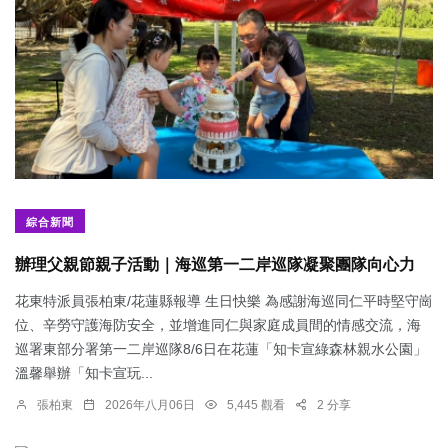
綜合新聞
辦理父親節親子活動｜海巡第一二岸巡隊凝聚團隊向心力
花東特派員張柏東/花蓮縣報導 生日快樂 為感謝海巡同仁平時堅守崗
位、辛勞守護海防安全，並增進同仁與家庭成員間的情感交流，海
巡署東部分署第一二岸巡隊8/6日在花蓮「知卡宣綠森林親水公園」
溫馨舉辦「知卡宣玩...
張柏東
2026年八月06日
5,445 觀看
2 分享