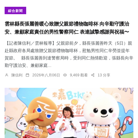
綜合新聞
雲林縣長張麗善暖心致贈父親節禮物咖啡杯 向辛勤守護治
安、兼顧家庭責任的男性警察同仁 表達誠摯感謝與祝福〜
【記者陳信利／雲林報導】父親節前夕，縣長張麗善昨天（5日）親
赴縣政府各局處致贈父親節禮物咖啡杯，慰勉男性同仁辛勞並提年
賀節。 縣長張麗善到達警察局時，受到同仁熱情歡迎，張縣長向辛
勤守護治安、兼顧家庭...
陳信利
2026年八月06日
9,469 觀看
13 分享