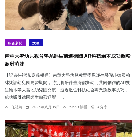
綜合新聞
文教
南華大學幼兒教育學系師生前進德國 AR科技繪本成功圈粉
歐洲萌娃
【記者任禮清/嘉義報導】南華大學幼兒教育學系師生暑假赴德國柏
林雙語幼兒園見習期間，特別將陪伴臺灣偏鄉幼兒共同創作的AR雙
語繪本帶入當地幼兒園交流，透過數位科技結合專業說故事技巧，
成功吸引德國師生熱烈迴響，...
任禮清
2026年八月06日
5,669 觀看
3 分享