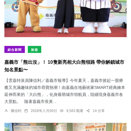
綜合新聞
旅遊
嘉義市「熊出沒」！ 10隻新亮相大白熊領路 帶你解鎖城市
知名景點〜
【雲嘉特派員陳信利／嘉義市報導】今年夏天，嘉義市掀起一股療
癒又充滿趣味的城市尋寶熱潮！由嘉義在地藝術家SMART經典繪本
延伸而來的「大白熊」，化身最萌城市領航員，陸續現身嘉義市各
大景點。 隨著嘉義市長黃...
陳信利
2026年八月06日
9,583 觀看
14 分享