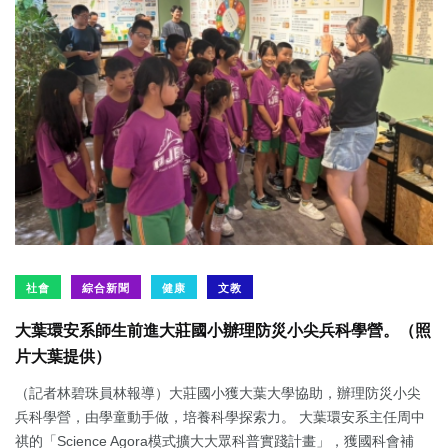
社會
綜合新聞
健康
文教
大葉環安系師生前進大莊國小辦理防災小尖兵科學營。（照
片大葉提供）
（記者林碧珠員林報導）大莊國小獲大葉大學協助，辦理防災小尖
兵科學營，由學童動手做，培養科學探索力。 大葉環安系主任周中
祺的「Science Agora模式擴大大眾科普實踐計畫」，獲國科會補