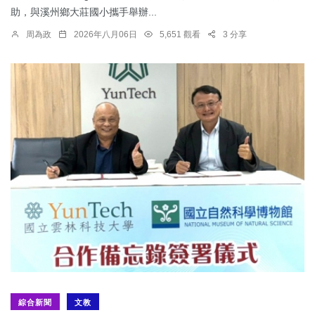
助，與溪州鄉大莊國小攜手舉辦...
周為政
2026年八月06日
5,651 觀看
3 分享
綜合新聞
文教