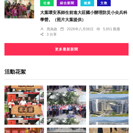
社會
綜合新聞
健康
文教
大葉環安系師生前進大莊國小辦理防災小尖兵科
學營。（照片大葉提供）
周為政
2026年八月06日
5,651 觀看
3 分享
更多最新新聞
活動花絮