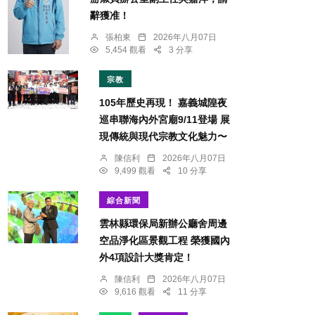
辭獲准！
張柏東
2026年八月07日
5,454 觀看
3 分享
宗教
105年歷史再現！ 嘉義城隍夜
巡串聯海內外宮廟9/11登場 展
現傳統與現代宗教文化魅力〜
陳信利
2026年八月07日
9,499 觀看
10 分享
綜合新聞
雲林縣環保局新辦公廳舍周邊
空品淨化區景觀工程 榮獲國內
外4項設計大獎肯定！
陳信利
2026年八月07日
9,616 觀看
11 分享