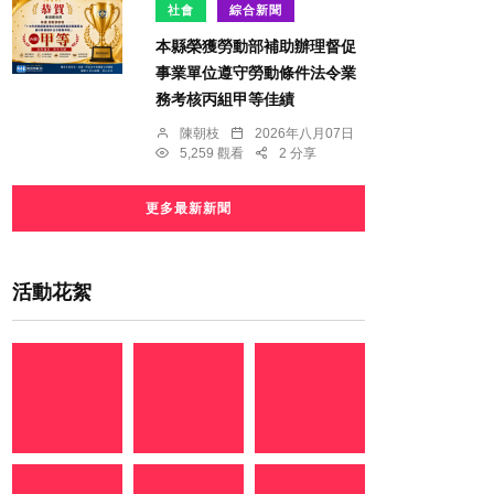
社會
綜合新聞
本縣榮獲勞動部補助辦理督促
事業單位遵守勞動條件法令業
務考核丙組甲等佳績
陳朝枝
2026年八月07日
5,259 觀看
2 分享
更多最新新聞
活動花絮