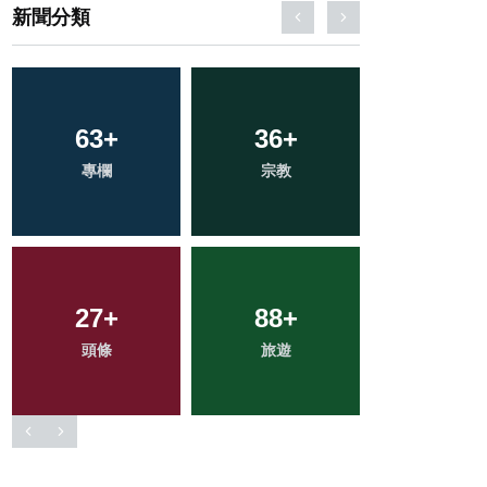
新聞分類
114
+
40
+
1
+
健康
農業
大陸
127
+
19
+
216
+
文教
科技新知
社會