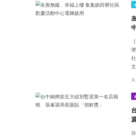
［
便
社
主
台