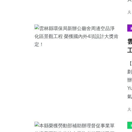
【
劃
辦
Y
氣