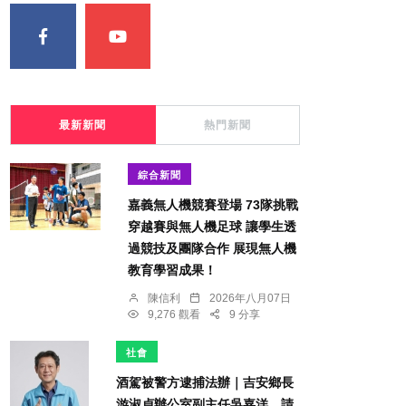
最新新聞
熱門新聞
綜合新聞
嘉義無人機競賽登場 73隊挑戰
穿越賽與無人機足球 讓學生透
過競技及團隊合作 展現無人機
教育學習成果！
陳信利
2026年八月07日
9,276 觀看
9 分享
社會
酒駕被警方逮捕法辦｜吉安鄉長
游淑貞辦公室副主任吳嘉洋，請