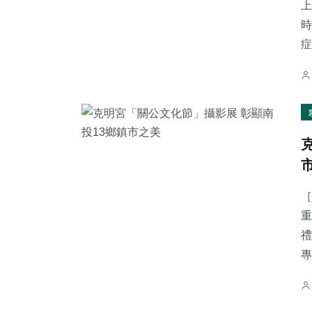
上
時
症.
［
重
禮
專