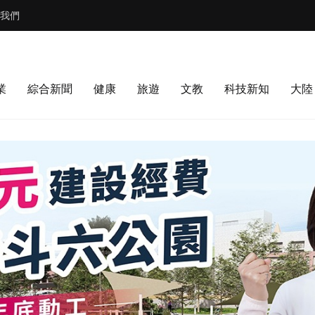
我們
業
綜合新聞
健康
旅遊
文教
科技新知
大陸