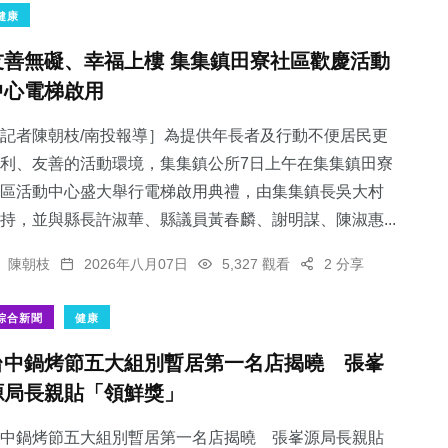
健康
友善無礙、幸福上樓 集集鎮田寮社區歡慶活動
中心電梯啟用
記者陳朝枝/南投報導］為提供年長者及行動不便居民更
利、友善的活動環境，集集鎮公所7日上午在集集鎮田寮
區活動中心盛大舉行電梯啟用典禮，由集集鎮長吳大村
持，並與縣長許淑華、縣議員黃春麟、謝明謀、陳淑惠...
陳朝枝
2026年八月07日
5,327 觀看
2 分享
綜合新聞
健康
台中鍋烤節五大組別暫居第一名店揭曉 張峯
源局長親貼「領鮮獎」
中鍋烤節五大組別暫居第一名店揭曉 張峯源局長親貼