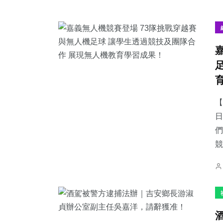
【
日
們
競