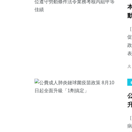
［
促
政
表
［
病