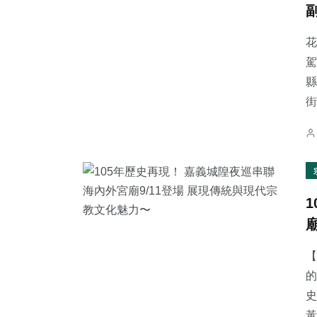
花
駕
縣
103
+
40
+
1
+
街
健康
農業
大陸
127
+
19
+
216
+
文教
科技新知
社會
【
的
史
黃