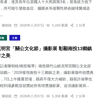
長者，使其長年位居國人十大死因第3名；當免疫力低下
，尚可能引發敗血症、腦膜炎等侵襲性肺炎鏈球菌感染
..
陳朝枝
2026年八月07日
5,269 觀看
2 分享
宗教
文教
克明宮「關公文化節」攝影展 彰顯南投13鄉鎮
市之美
記者陳朝枝/南投報導］南投縣竹山鎮克明宮關公文化節
頭戲─「2026發現南投十三鄉鎮之美」攝影展徵件頒獎典
，7日上午隆重登場，縣府不僅大力補助，縣長許淑華也
程到場參觀並頒獎給所有得獎攝影家。這項攝影展與...
陳朝枝
2026年八月07日
5,358 觀看
2 分享