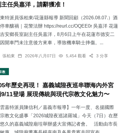
副主任吳嘉洋，請辭獲准！
東特派員張柏東/花蓮縣報導 新聞回顧（2026.08.07.）酒
停車釀禍｜花警法辦 https://reurl.cc/OQEE0r 吳嘉洋 花蓮
吉安鄉長室副主任吳嘉洋，8月6日上午在花蓮市德安二
389
+
63
+
36
+
因開車門未注意後方來車，導致機車騎士摔傷。...
綜合新聞
專欄
宗教
張柏東
2026年八月07日
5,454 觀看
3 分享
宗教
105年歷史再現！ 嘉義城隍夜巡串聯海內外宮
27
+
88
+
廟9/11登場 展現傳統與現代宗教文化魅力〜
頭條
旅遊
雲嘉特派員陳信利／嘉義市報導】一年一度、名揚國際
宗教文化盛事「2026城隍夜巡諸羅城」今天（7日）在歷
悠久的嘉義城隍廟埕舉辦盛大宣傳記者會。 活動由市長
敏惠、城隍廟董事長楊嘉南及各界貴賓共同宣布...