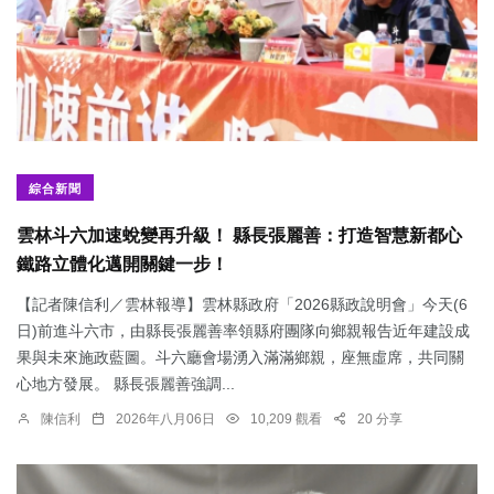
綜合新聞
雲林斗六加速蛻變再升級！ 縣長張麗善：打造智慧新都心
鐵路立體化邁開關鍵一步！
【記者陳信利／雲林報導】雲林縣政府「2026縣政說明會」今天(6
日)前進斗六市，由縣長張麗善率領縣府團隊向鄉親報告近年建設成
果與未來施政藍圖。斗六廳會場湧入滿滿鄉親，座無虛席，共同關
心地方發展。 縣長張麗善強調...
陳信利
2026年八月06日
10,209 觀看
20 分享