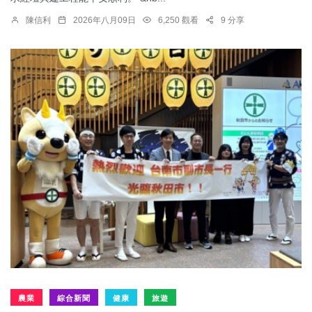
陳信利
2026年八月09日
6,250 觀看
9 分享
農業
綜合新聞
健康
旅遊