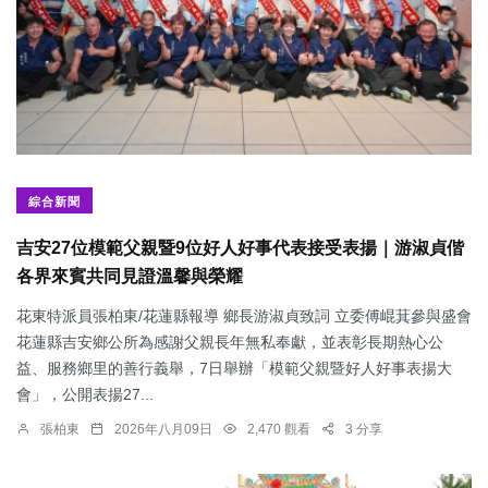
綜合新聞
吉安27位模範父親暨9位好人好事代表接受表揚｜游淑貞偕
各界來賓共同見證溫馨與榮耀
花東特派員張柏東/花蓮縣報導 鄉長游淑貞致詞 立委傅崐萁參與盛會
花蓮縣吉安鄉公所為感謝父親長年無私奉獻，並表彰長期熱心公
益、服務鄉里的善行義舉，7日舉辦「模範父親暨好人好事表揚大
會」，公開表揚27...
張柏東
2026年八月09日
2,470 觀看
3 分享