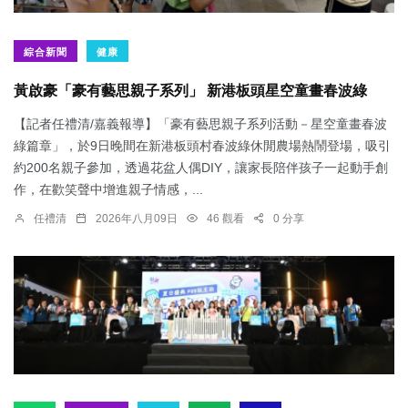
綜合新聞
健康
黃啟豪「豪有藝思親子系列」 新港板頭星空童畫春波綠
【記者任禮清/嘉義報導】「豪有藝思親子系列活動－星空童畫春波
綠篇章」，於9日晚間在新港板頭村春波綠休閒農場熱鬧登場，吸引
約200名親子參加，透過花盆人偶DIY，讓家長陪伴孩子一起動手創
作，在歡笑聲中增進親子情感，...
任禮清
2026年八月09日
46 觀看
0 分享