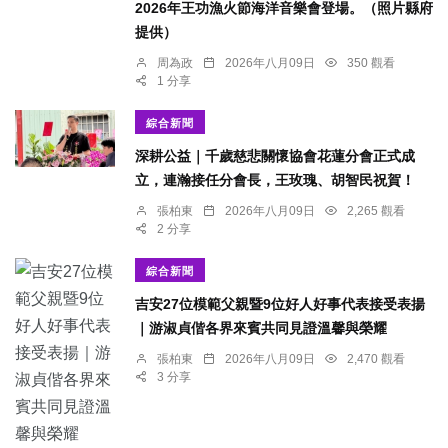
2026年王功漁火節海洋音樂會登場。（照片縣府
提供）
周為政
2026年八月09日
350 觀看
1 分享
綜合新聞
深耕公益｜千歲慈悲關懷協會花蓮分會正式成
立，連瀚接任分會長，王玫瑰、胡智民祝賀！
張柏東
2026年八月09日
2,265 觀看
2 分享
綜合新聞
吉安27位模範父親暨9位好人好事代表接受表揚
｜游淑貞偕各界來賓共同見證溫馨與榮耀
張柏東
2026年八月09日
2,470 觀看
3 分享