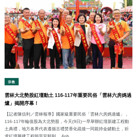
宗教
雲林大北勢股紅壇動土 116-117年重要民俗「雲林六房媽過
爐」揭開序幕！
【記者陳信利／雲林報導】國家級重要民俗「雲林六房媽過爐」，
116-117年輪值股為大北勢股，今天(9日)一早舉辦紅壇新建工程動
土典禮，地方各界代表遵循古禮焚香化疏後一同親持金鏟動土，祈
求紅壇興建工程能平安順利。 &nb...