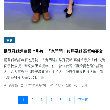
專欄
楊登嵙點評農曆七月初一「鬼門開」祭拜要點 高哲翰專文
楊登嵙點評農曆七月初一「鬼門開」祭拜要點 高哲翰專文 前中央警
官學校教授、警察大學教授兼主任，曾任台視《臺灣變色龍》評論
人、八大電視台《暗光鳥新聞》主持人，並歷任華夏科技大學、崇
右影藝科技大學副校長，現...
高哲翰
2026年八月09日
49,191 觀看
3 分享
1
2
3
4
5
6
下一頁