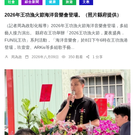
社會
綜合新聞
健康
旅遊
文教
2026年王功漁火節海洋音樂會登場。（照片縣府提供）
（記者周為政彰化報導）2026年王功漁火節海洋音樂會登場，多組
藝人接力演出。 縣府在王功舉辦「2026王功漁火節，夏夜盛典．
FUN玩王功」系列活動，「海洋音樂會」於8日下午6時在王功漁港
登場，玖壹壹、ARKis等多組歌手藝...
周為政
2026年八月09日
350 觀看
1 分享