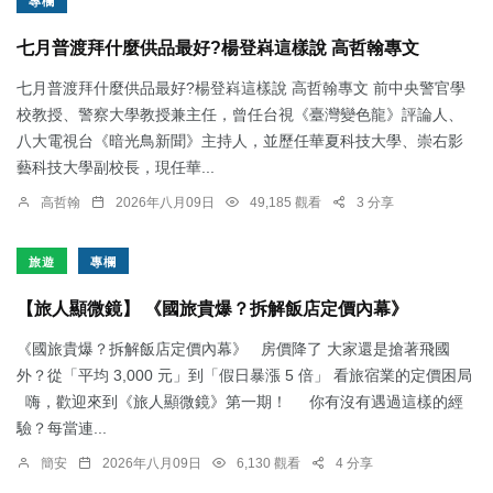
專欄
七月普渡拜什麼供品最好?楊登嵙這樣說 高哲翰專文
七月普渡拜什麼供品最好?楊登嵙這樣說 高哲翰專文 前中央警官學
校教授、警察大學教授兼主任，曾任台視《臺灣變色龍》評論人、
八大電視台《暗光鳥新聞》主持人，並歷任華夏科技大學、崇右影
藝科技大學副校長，現任華...
高哲翰
2026年八月09日
49,185 觀看
3 分享
旅遊
專欄
【旅人顯微鏡】 《國旅貴爆？拆解飯店定價內幕》
《國旅貴爆？拆解飯店定價內幕》 房價降了 大家還是搶著飛國
外？從「平均 3,000 元」到「假日暴漲 5 倍」 看旅宿業的定價困局
嗨，歡迎來到《旅人顯微鏡》第一期！ 你有沒有遇過這樣的經
驗？每當連...
簡安
2026年八月09日
6,130 觀看
4 分享