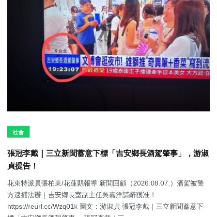
社會
張冠李戴｜三立新聞蓄意下標「吉安鄉長酒駕肇事」，游淑
貞提告！
花東特派員張柏東/花蓮縣報導 新聞回顧（2026.08.07.）酒駕被警
方逮捕法辦｜吉安鄉長室副主任吳嘉洋請辭獲准！
https://reurl.cc/Wzq01k 圖文：游淑貞 張冠李戴｜三立新聞蓄意下