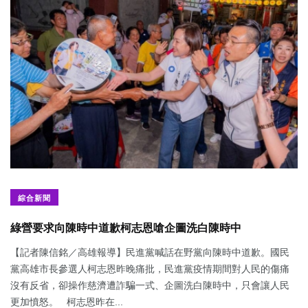
綜合新聞
綠營要求向陳時中道歉柯志恩嗆企圖洗白陳時中
【記者陳信銘／高雄報導】民進黨喊話在野黨向陳時中道歉。國民
黨高雄市長參選人柯志恩昨晚痛批，民進黨疫情期間對人民的傷痛
沒有反省，卻操作慈濟遭詐騙一式、企圖洗白陳時中，只會讓人民
更加憤怒。 柯志恩昨在...