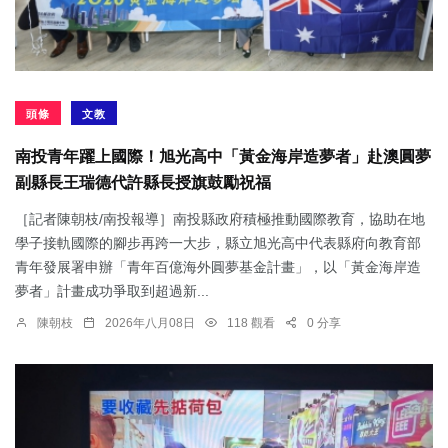
頭條
文教
南投青年躍上國際！旭光高中「黃金海岸造夢者」赴澳圓夢
副縣長王瑞德代許縣長授旗鼓勵祝福
［記者陳朝枝/南投報導］南投縣政府積極推動國際教育，協助在地
學子接軌國際的腳步再跨一大步，縣立旭光高中代表縣府向教育部
青年發展署申辦「青年百億海外圓夢基金計畫」，以「黃金海岸造
夢者」計畫成功爭取到超過新...
陳朝枝
2026年八月08日
118 觀看
0 分享