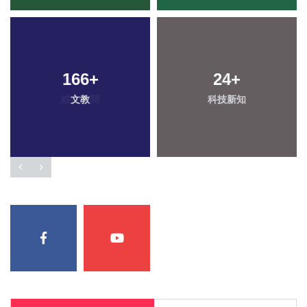
166
+
24
+
文教
科技新知