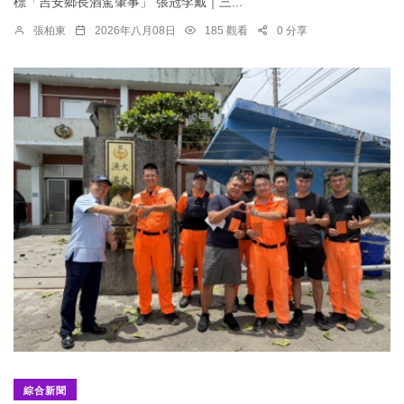
標「吉安鄉長酒駕肇事」 張冠李戴｜三...
張柏東
2026年八月08日
185 觀看
0 分享
綜合新聞