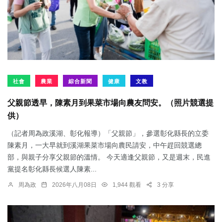
社會
農業
綜合新聞
健康
文教
父親節透早，陳素月到果菜市場向農友問安。（照片競選提
供）
（記者周為政溪湖、彰化報導）「父親節」，參選彰化縣長的立委
陳素月，一大早就到溪湖果菜市場向農民請安，中午趕回競選總
部，與親子分享父親節的溫情。 今天適逢父親節，又是週末，民進
黨提名彰化縣長候選人陳素...
周為政
2026年八月08日
1,944 觀看
3 分享