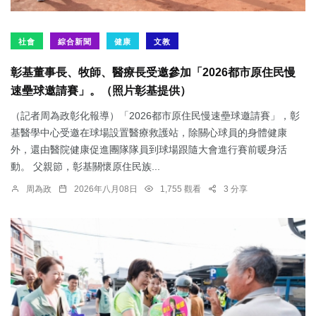
社會
綜合新聞
健康
文教
彰基董事長、牧師、醫療長受邀參加「2026都市原住民慢
速壘球邀請賽」。（照片彰基提供）
（記者周為政彰化報導）「2026都市原住民慢速壘球邀請賽」，彰
基醫學中心受邀在球場設置醫療救護站，除關心球員的身體健康
外，還由醫院健康促進團隊隊員到球場跟隨大會進行賽前暖身活
動。 父親節，彰基關懷原住民族...
周為政
2026年八月08日
1,755 觀看
3 分享