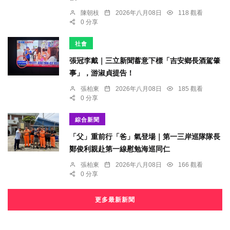
陳朝枝
2026年八月08日
118 觀看
0 分享
社會
張冠李戴｜三立新聞蓄意下標「吉安鄉長酒駕肇
事」，游淑貞提告！
張柏東
2026年八月08日
185 觀看
0 分享
綜合新聞
「父」重前行「爸」氣登場｜第一三岸巡隊隊長
鄭俊利親赴第一線慰勉海巡同仁
張柏東
2026年八月08日
166 觀看
0 分享
更多最新新聞