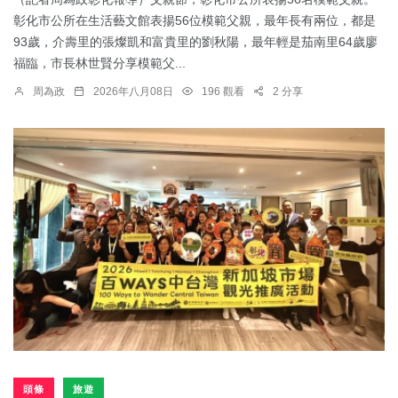
彰化市公所在生活藝文館表揚56位模範父親，最年長有兩位，都是
93歲，介壽里的張燦凱和富貴里的劉秋陽，最年輕是茄南里64歲廖
福臨，市長林世賢分享模範父...
周為政
2026年八月08日
196 觀看
2 分享
頭條
旅遊