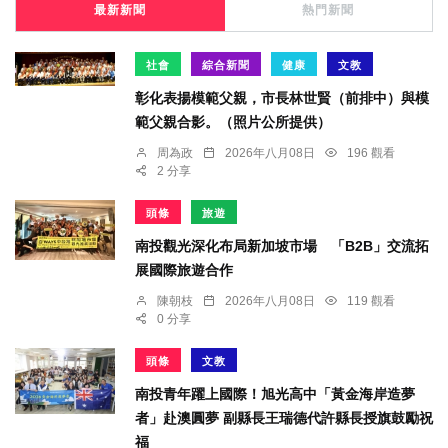
最新新聞
熱門新聞
社會
綜合新聞
健康
文教
彰化表揚模範父親，市長林世賢（前排中）與模
範父親合影。（照片公所提供）
周為政
2026年八月08日
196 觀看
2 分享
頭條
旅遊
南投觀光深化布局新加坡市場 「B2B」交流拓
展國際旅遊合作
陳朝枝
2026年八月08日
119 觀看
0 分享
頭條
文教
南投青年躍上國際！旭光高中「黃金海岸造夢
者」赴澳圓夢 副縣長王瑞德代許縣長授旗鼓勵祝
福