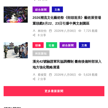
綜合新聞
文教
2026潮流文化藝術祭《街頭造浪》藝術展登場
重頭戲8月22、23日引爆中興文創園區
林欣怡
2026年八月08日
7,725 觀看
8 分享
頭條
社會
綜合新聞
文教
科技新知
漢光42號驗證軍民協調機制 臺南後備幹部深入
地方強化戰略溝通
蔡俊賢
2026年八月08日
5,628 觀看
2 分享
更多最新新聞