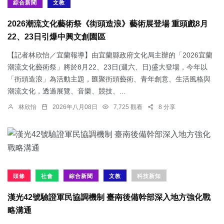
綜合新聞
文教
2026潮流文化藝術祭《街頭造浪》藝術展登場 重頭戲8月
22、23日引爆中興文創園區
【記者林欣怡／宜蘭報導】由宜蘭縣政府文化局主辦的「2026宜蘭
潮流文化藝術祭」將於8月22、23日(週六、日)盛大登場，今年以
「街頭造浪」為活動主題，匯聚街頭藝術、青年創意、生活風格與
潮流文化，透過展覽、音樂、競技、...
林欣怡
2026年八月08日
7,725 觀看
8 分享
頭條
社會
綜合新聞
文教
科技新知
漢光42號驗證軍民協調機制 臺南後備幹部深入地方強化戰
略溝通