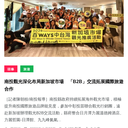
頭條
旅遊
南投觀光深化布局新加坡市場 「B2B」交流拓展國際旅遊
合作
［記者陳朝枝/南投報導］南投縣政府持續拓展海外觀光市場，積極
提升南投國際旅遊品牌能見度，參加中彰投苗聯合觀光行銷團，遠
赴新加坡辦理觀光B2B交流活動，縣府整合日月潭力麗溫德姆酒店、
力麗哲園-日潭館、九九峰氦氣...