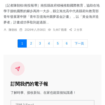
［記者陳朝枝/南投報導］南投縣政府積極推動國際教育，協助在地
學子接軌國際的腳步再跨一大步，縣立旭光高中代表縣府向教育部
青年發展署申辦「青年百億海外圓夢基金計畫」，以「黃金海岸造
夢者」計畫成功爭取到超過新...
陳朝枝
2026年八月08日
5,467 觀看
2 分享
1
2
3
4
5
6
下一頁
訂閱我們的電子報
了解時事、接收新知、在家也能當個知識通！
請鍵入Email