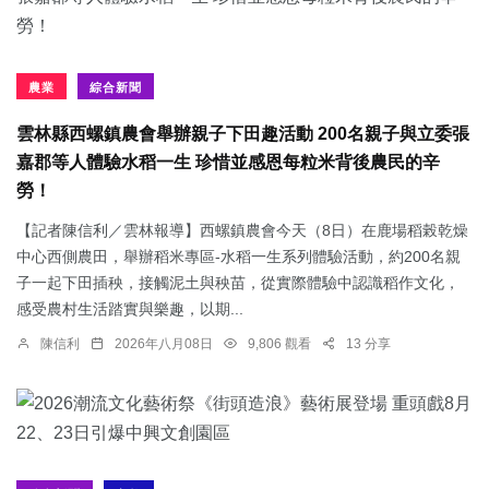
農業
綜合新聞
雲林縣西螺鎮農會舉辦親子下田趣活動 200名親子與立委張
嘉郡等人體驗水稻一生 珍惜並感恩每粒米背後農民的辛
勞！
【記者陳信利／雲林報導】西螺鎮農會今天（8日）在鹿場稻榖乾燥
中心西側農田，舉辦稻米專區-水稻一生系列體驗活動，約200名親
子一起下田插秧，接觸泥土與秧苗，從實際體驗中認識稻作文化，
感受農村生活踏實與樂趣，以期...
陳信利
2026年八月08日
9,806 觀看
13 分享