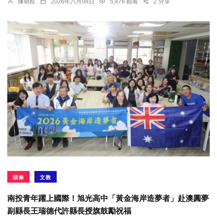
陳朝枝
2026年八月08日
5,476 觀看
2 分享
頭條
文教
南投青年躍上國際！旭光高中「黃金海岸造夢者」赴澳圓夢
副縣長王瑞德代許縣長授旗鼓勵祝福