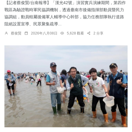
【記者蔡俊賢/台南報導】「漢光42號」演習實兵演練期間，第四作
戰區為驗證戰時軍民協調機制，透過臺南市後備指揮部動員暨民力
協調組，動員轄屬後備軍人輔導中心幹部，協力任務部隊執行道路
阻絕設置宣導、民眾聚集疏導...
蔡俊賢
2026年八月08日
5,628 觀看
2 分享