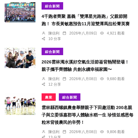
綜合新聞
4千跑者齊聚 嘉義「雙潭星光路跑」父親節開
跑！ 市長黃敏惠預告11月迎雙潭馬拉松菁英賽
陳信利
2026年八月09日
4,921 觀看
10 分享
綜合新聞
2026雲林濁水溪好空氣生活節崙背熱鬧登場！
親子攜手齊體驗 共創永續幸福家園〜
陳信利
2026年八月08日
9,680 觀看
12 分享
農業
綜合新聞
雲林縣西螺鎮農會舉辦親子下田趣活動 200名親
子與立委張嘉郡等人體驗水稻一生 珍惜並感恩每
粒米背後農民的辛勞！
陳信利
2026年八月08日
9,806 觀看
13 分享