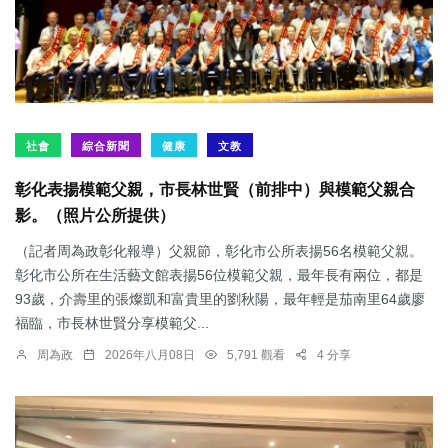
社會
綜合新聞
健康
文教
彰化表揚模範父親，市長林世賢（前排中）與模範父親合
影。（照片公所提供）
（記者周為政彰化報導）父親節，彰化市公所表揚56名模範父親。
彰化市公所在生活藝文館表揚56位模範父親，最年長有兩位，都是
93歲，介壽里的張燦凱和富貴里的劉秋陽，最年輕是茄南里64歲廖
福臨，市長林世賢分享模範父...
周為政
2026年八月08日
5,791 觀看
4 分享