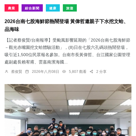
農業
綜合新聞
健康
旅遊
2026台南七股海鮮節熱鬧登場 黃偉哲邀親子下水挖文蛤、
品海味
【記者蔡俊賢/台南報導】受颱風影響延期的「2026台南七股海鮮節
－觀光赤嘴園挖文蛤體驗活動」，(8)日在七股六孔碼頭熱鬧登場，
吸引近1,500位民眾報名參加。台南市長黃偉哲、台江國家公園管理
處副處長賴宥甫、雲嘉南濱海國...
蔡俊賢
2026年八月08日
5,807 觀看
2 分享