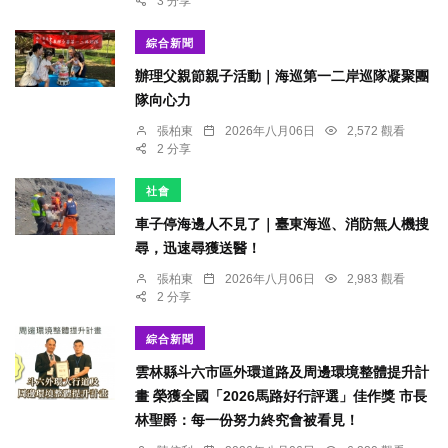
3 分享
綜合新聞
辦理父親節親子活動｜海巡第一二岸巡隊凝聚團
隊向心力
張柏東
2026年八月06日
2,572 觀看
2 分享
社會
車子停海邊人不見了｜臺東海巡、消防無人機搜
尋，迅速尋獲送醫！
張柏東
2026年八月06日
2,983 觀看
2 分享
綜合新聞
雲林縣斗六市區外環道路及周邊環境整體提升計
畫 榮獲全國「2026馬路好行評選」佳作獎 市長
林聖爵：每一份努力終究會被看見！