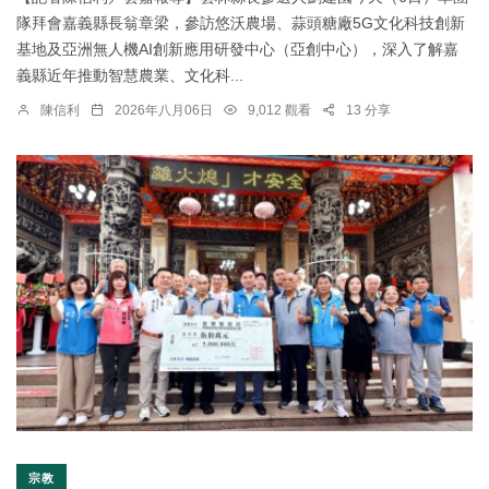
隊拜會嘉義縣長翁章梁，參訪悠沃農場、蒜頭糖廠5G文化科技創新
基地及亞洲無人機AI創新應用研發中心（亞創中心），深入了解嘉
義縣近年推動智慧農業、文化科...
陳信利
2026年八月06日
9,012 觀看
13 分享
宗教