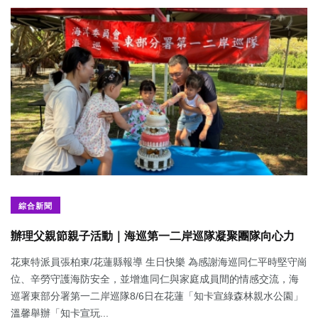
綜合新聞
辦理父親節親子活動｜海巡第一二岸巡隊凝聚團隊向心力
花東特派員張柏東/花蓮縣報導 生日快樂 為感謝海巡同仁平時堅守崗
位、辛勞守護海防安全，並增進同仁與家庭成員間的情感交流，海
巡署東部分署第一二岸巡隊8/6日在花蓮「知卡宣綠森林親水公園」
溫馨舉辦「知卡宣玩...