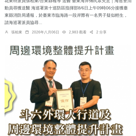
花東特派員張柏東/台東縣報導 送醫 臺東海岸傳民眾失意｜海巡警消
動員尋獲送醫 海巡署第十巡防區指揮部8/6日上午09時06分接獲臺
東縣消防局通報，於臺東市臨海路一段岸際有一名男子疑似輕生，
請海巡署派員協尋...
張柏東
2026年八月06日
2,983 觀看
2 分享