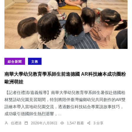
綜合新聞
文教
南華大學幼兒教育學系師生前進德國 AR科技繪本成功圈粉
歐洲萌娃
【記者任禮清/嘉義報導】南華大學幼兒教育學系師生暑假赴德國柏
林雙語幼兒園見習期間，特別將陪伴臺灣偏鄉幼兒共同創作的AR雙
語繪本帶入當地幼兒園交流，透過數位科技結合專業說故事技巧，
成功吸引德國師生熱烈迴響，...
任禮清
2026年八月06日
1,547 觀看
3 分享