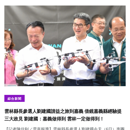
綜合新聞
雲林縣長參選人劉建國請益之旅到嘉義 借鏡嘉義縣經驗提
三大政見 劉建國：嘉義做得到 雲林一定做得到！
【記者陳信利／雲嘉報導】雲林縣長參選人劉建國今天（6日）率團