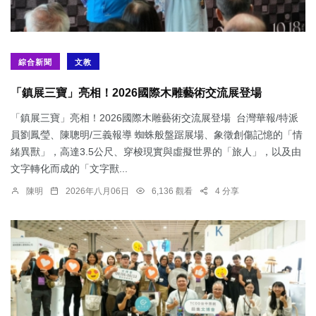
綜合新聞
文教
「鎮展三寶」亮相！2026國際木雕藝術交流展登場
「鎮展三寶」亮相！2026國際木雕藝術交流展登場 台灣華報/特派
員劉鳳瑩、陳聰明/三義報導 蜘蛛般盤踞展場、象徵創傷記憶的「情
緒異獸」，高達3.5公尺、穿梭現實與虛擬世界的「旅人」，以及由
文字轉化而成的「文字獸...
陳明
2026年八月06日
6,136 觀看
4 分享