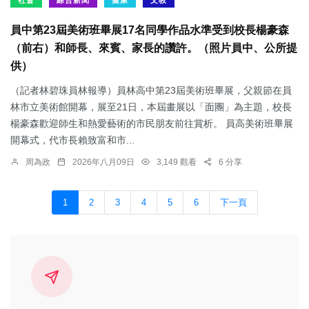
社會
綜合新聞
健康
文教
員中第23屆美術班畢展17名同學作品水準受到校長楊豪森
（前右）和師長、來賓、家長的讚許。（照片員中、公所提
供）
（記者林碧珠員林報導）員林高中第23屆美術班畢展，父親節在員
林市立美術館開幕，展至21日，本屆畫展以「面團」為主題，校長
楊豪森歡迎師生和熱愛藝術的市民朋友前往賞析。 員高美術班畢展
開幕式，代市長賴致富和市...
周為政
2026年八月09日
3,149 觀看
6 分享
1
2
3
4
5
6
下一頁