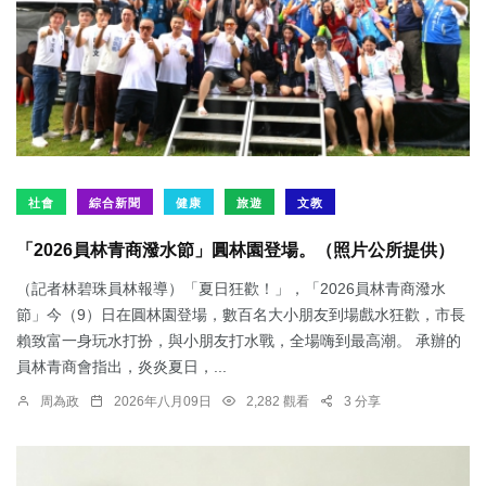
社會
綜合新聞
健康
旅遊
文教
「2026員林青商潑水節」圓林園登場。（照片公所提供）
（記者林碧珠員林報導）「夏日狂歡！」，「2026員林青商潑水
節」今（9）日在圓林園登場，數百名大小朋友到場戲水狂歡，市長
賴致富一身玩水打扮，與小朋友打水戰，全場嗨到最高潮。 承辦的
員林青商會指出，炎炎夏日，...
周為政
2026年八月09日
2,282 觀看
3 分享