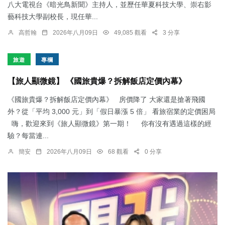
八大電視台《暗光鳥新聞》主持人，並歷任華夏科技大學、崇右影
藝科技大學副校長，現任華...
高哲翰
2026年八月09日
49,085 觀看
3 分享
旅遊
專欄
【旅人顯微鏡】 《國旅貴爆？拆解飯店定價內幕》
《國旅貴爆？拆解飯店定價內幕》 房價降了 大家還是搶著飛國
外？從「平均 3,000 元」到「假日暴漲 5 倍」 看旅宿業的定價困局
嗨，歡迎來到《旅人顯微鏡》第一期！ 你有沒有遇過這樣的經
驗？每當連...
簡安
2026年八月09日
68 觀看
0 分享