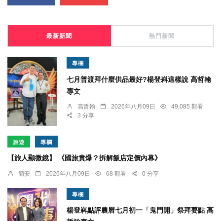
最新新聞
熱門新聞
專欄
七月普渡拜什麼供品最好?楊登嵙這樣說 高哲翰
專文
高哲翰
2026年八月09日
49,085 觀看
3 分享
旅遊
專欄
【旅人顯微鏡】 《國旅貴爆？拆解飯店定價內幕》
簡安
2026年八月09日
68 觀看
0 分享
專欄
楊登嵙點評農曆七月初一「鬼門開」祭拜要點 高