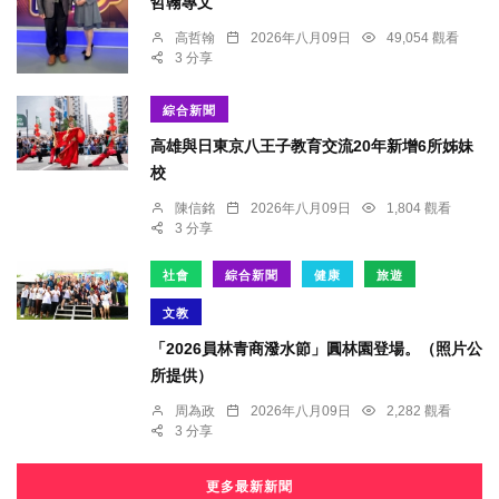
哲翰專文
高哲翰
2026年八月09日
49,054 觀看
3 分享
綜合新聞
高雄與日東京八王子教育交流20年新增6所姊妹
校
陳信銘
2026年八月09日
1,804 觀看
3 分享
社會
綜合新聞
健康
旅遊
文教
「2026員林青商潑水節」圓林園登場。（照片公
所提供）
周為政
2026年八月09日
2,282 觀看
3 分享
更多最新新聞