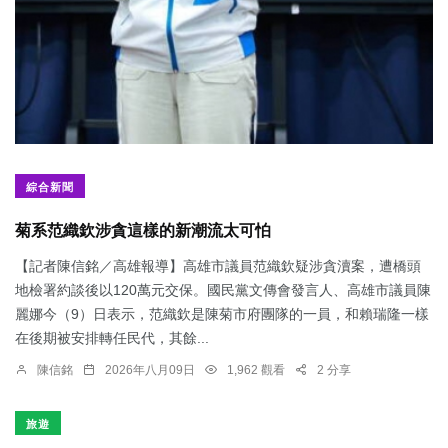
綜合新聞
菊系范織欽涉貪這樣的新潮流太可怕
【記者陳信銘／高雄報導】高雄市議員范織欽疑涉貪瀆案，遭橋頭
地檢署約談後以120萬元交保。國民黨文傳會發言人、高雄市議員陳
麗娜今（9）日表示，范織欽是陳菊市府團隊的一員，和賴瑞隆一樣
在後期被安排轉任民代，其餘...
陳信銘
2026年八月09日
1,962 觀看
2 分享
旅遊