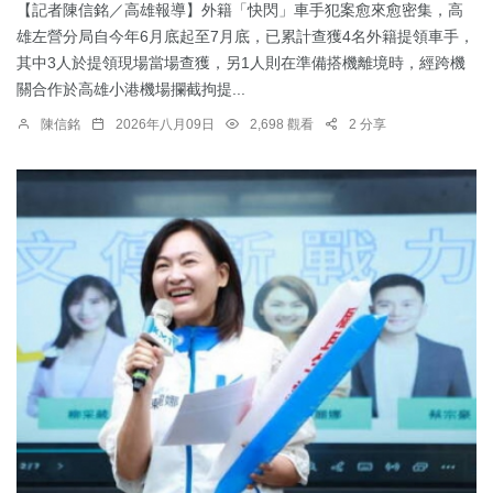
【記者陳信銘／高雄報導】外籍「快閃」車手犯案愈來愈密集，高
雄左營分局自今年6月底起至7月底，已累計查獲4名外籍提領車手，
其中3人於提領現場當場查獲，另1人則在準備搭機離境時，經跨機
關合作於高雄小港機場攔截拘提...
陳信銘
2026年八月09日
2,698 觀看
2 分享