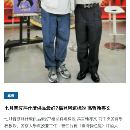
專欄
七月普渡拜什麼供品最好?楊登嵙這樣說 高哲翰專文
七月普渡拜什麼供品最好?楊登嵙這樣說 高哲翰專文 前中央警官學
校教授、警察大學教授兼主任，曾任台視《臺灣變色龍》評論人、