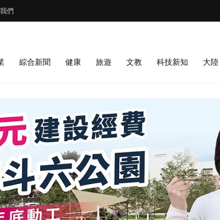
我們
業
綜合新聞
健康
旅遊
文教
科技新知
大陸