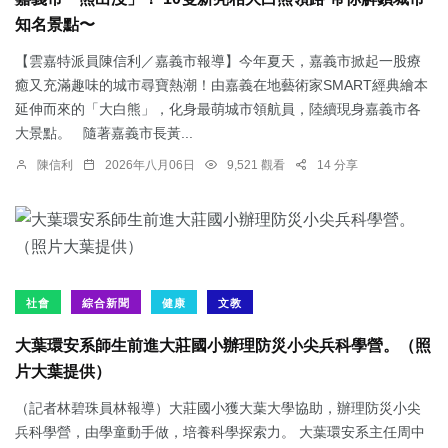
知名景點〜
【雲嘉特派員陳信利／嘉義市報導】今年夏天，嘉義市掀起一股療
癒又充滿趣味的城市尋寶熱潮！由嘉義在地藝術家SMART經典繪本
延伸而來的「大白熊」，化身最萌城市領航員，陸續現身嘉義市各
大景點。 隨著嘉義市長黃...
陳信利
2026年八月06日
9,521 觀看
14 分享
社會
綜合新聞
健康
文教
大葉環安系師生前進大莊國小辦理防災小尖兵科學營。（照
片大葉提供）
（記者林碧珠員林報導）大莊國小獲大葉大學協助，辦理防災小尖
兵科學營，由學童動手做，培養科學探索力。 大葉環安系主任周中