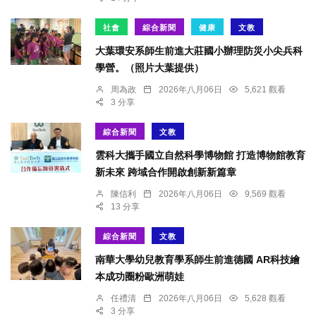
社會
綜合新聞
健康
文教
大葉環安系師生前進大莊國小辦理防災小尖兵科
學營。（照片大葉提供）
周為政
2026年八月06日
5,621 觀看
3 分享
綜合新聞
文教
雲科大攜手國立自然科學博物館 打造博物館教育
新未來 跨域合作開啟創新新篇章
陳信利
2026年八月06日
9,569 觀看
13 分享
綜合新聞
文教
南華大學幼兒教育學系師生前進德國 AR科技繪
本成功圈粉歐洲萌娃
任禮清
2026年八月06日
5,628 觀看
3 分享