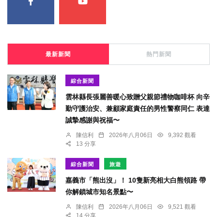
最新新聞
熱門新聞
綜合新聞
雲林縣長張麗善暖心致贈父親節禮物咖啡杯 向辛
勤守護治安、兼顧家庭責任的男性警察同仁 表達
誠摯感謝與祝福〜
陳信利
2026年八月06日
9,392 觀看
13 分享
綜合新聞
旅遊
嘉義市「熊出沒」！ 10隻新亮相大白熊領路 帶
你解鎖城市知名景點〜
陳信利
2026年八月06日
9,521 觀看
14 分享