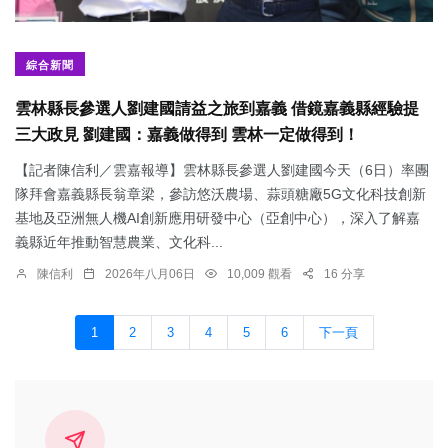
綜合新聞
雲林縣長參選人劉建國請益之旅到嘉義 借鏡嘉義縣經驗提
三大政見 劉建國：嘉義做得到 雲林一定做得到！
【記者陳信利／雲嘉報導】雲林縣長參選人劉建國今天（6日）率團
隊拜會嘉義縣長翁章梁，參訪悠沃農場、蒜頭糖廠5G文化科技創新
基地及亞洲無人機AI創新應用研發中心（亞創中心），深入了解嘉
義縣近年推動智慧農業、文化科...
陳信利
2026年八月06日
10,009 觀看
16 分享
1
2
3
4
5
6
下一頁