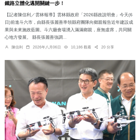
鐵路立體化邁開關鍵一步！
【記者陳信利／雲林報導】雲林縣政府「2026縣政說明會」今天(6
日)前進斗六市，由縣長張麗善率領縣府團隊向鄉親報告近年建設成
果與未來施政藍圖。斗六廳會場湧入滿滿鄉親，座無虛席，共同關
心地方發展。 縣長張麗善強調...
陳信利
2026年八月06日
10,186 觀看
20 分享