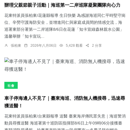
辦理父親節親子活動｜海巡第一二岸巡隊凝聚團隊向心力
花東特派員張柏東/花蓮縣報導 生日快樂 為感謝海巡同仁平時堅守崗
位、辛勞守護海防安全，並增進同仁與家庭成員間的情感交流，海
巡署東部分署第一二岸巡隊8/6日在花蓮「知卡宣綠森林親水公園」
溫馨舉辦「知卡宣玩...
張柏東
2026年八月06日
5,428 觀看
2 分享
社會
車子停海邊人不見了｜臺東海巡、消防無人機搜尋，迅速尋
獲送醫！
花東特派員張柏東/台東縣報導 送醫 臺東海岸傳民眾失意｜海巡警消
動員尋獲送醫 海巡署第十巡防區指揮部8/6日上午09時06分接獲臺
東縣消防局通報，於臺東市臨海路一段岸際有一名男子疑似輕生，