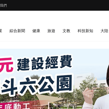
我們
業
綜合新聞
健康
旅遊
文教
科技新知
大陸