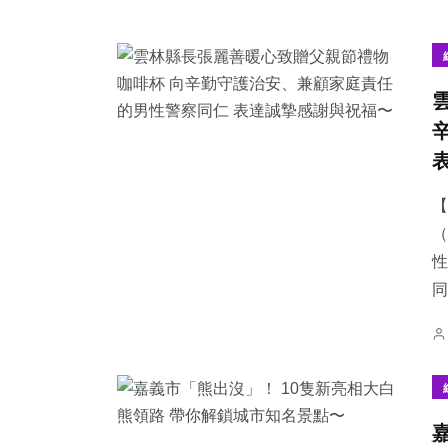
【
（
性
同