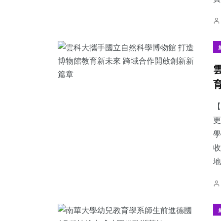
【
更
學
收
地.