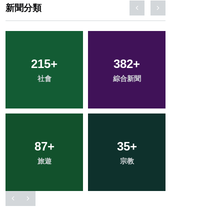
新聞分類
215
39
+
+
382
18
+
+
125
+
社會
農業
綜合新聞
科技新知
文教
112
87
+
+
35
27
+
+
62
+
旅遊
健康
宗教
頭條
專欄