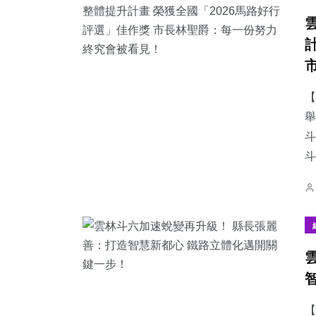
【
舉
斗
【