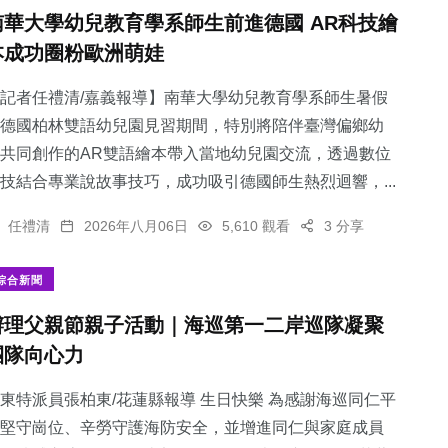
南華大學幼兒教育學系師生前進德國 AR科技繪
本成功圈粉歐洲萌娃
記者任禮清/嘉義報導】南華大學幼兒教育學系師生暑假
德國柏林雙語幼兒園見習期間，特別將陪伴臺灣偏鄉幼
共同創作的AR雙語繪本帶入當地幼兒園交流，透過數位
技結合專業說故事技巧，成功吸引德國師生熱烈迴響，...
任禮清
2026年八月06日
5,610 觀看
3 分享
綜合新聞
辦理父親節親子活動｜海巡第一二岸巡隊凝聚
團隊向心力
東特派員張柏東/花蓮縣報導 生日快樂 為感謝海巡同仁平
堅守崗位、辛勞守護海防安全，並增進同仁與家庭成員