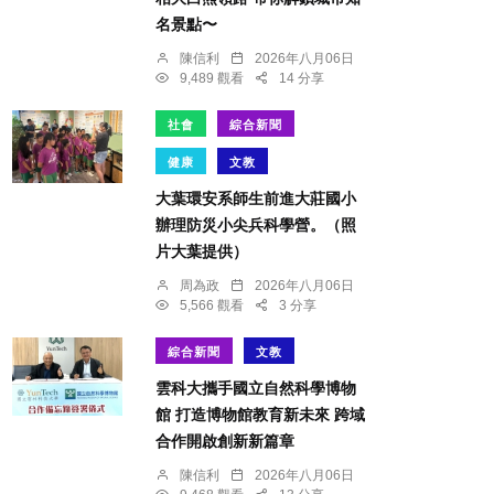
名景點〜
陳信利
2026年八月06日
9,489 觀看
14 分享
社會
綜合新聞
健康
文教
大葉環安系師生前進大莊國小
辦理防災小尖兵科學營。（照
片大葉提供）
周為政
2026年八月06日
5,566 觀看
3 分享
綜合新聞
文教
雲科大攜手國立自然科學博物
館 打造博物館教育新未來 跨域
合作開啟創新新篇章
陳信利
2026年八月06日