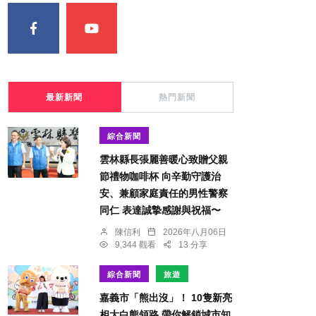
最新新聞
熱門新聞
綜合新聞
雲林縣長張麗善暖心致贈父親
節禮物咖啡杯 向辛勤守護治
安、兼顧家庭責任的男性警察
同仁 表達誠摯感謝與祝福〜
陳信利
2026年八月06日
9,344 觀看
13 分享
綜合新聞
旅遊
嘉義市「熊出沒」！ 10隻新亮
相大白熊領路 帶你解鎖城市知