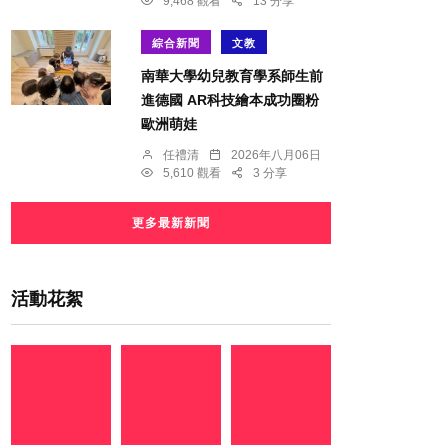
9,468 觀看
13 分享
綜合新聞
文教
南華大學幼兒教育學系師生前
進德國 AR科技繪本成功圈粉
歐洲萌娃
任禮清
2026年八月06日
5,610 觀看
3 分享
更多最新新聞
活動花絮