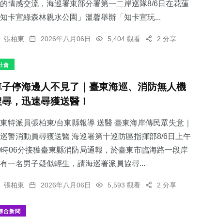
的情感交流，海巡署東部分署第一二岸巡隊8/6日在花蓮
知卡宣綠森林親水公園」溫馨舉辦「知卡宣玩...
張柏東
2026年八月06日
5,404 觀看
2 分享
社會
車子停海邊人不見了｜臺東海巡、消防無人機
搜尋，迅速尋獲送醫！
東特派員張柏東/台東縣報導 送醫 臺東海岸傳民眾失意｜
巡警消動員尋獲送醫 海巡署第十巡防區指揮部8/6日上午
9時06分接獲臺東縣消防局通報，於臺東市臨海路一段岸
有一名男子疑似輕生，請海巡署派員協尋...
張柏東
2026年八月06日
5,593 觀看
2 分享
綜合新聞