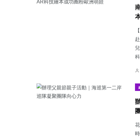
【
赴
兒
科
花
時