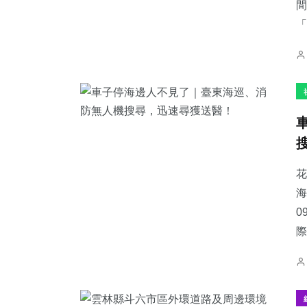
間
「
花
海
0
際