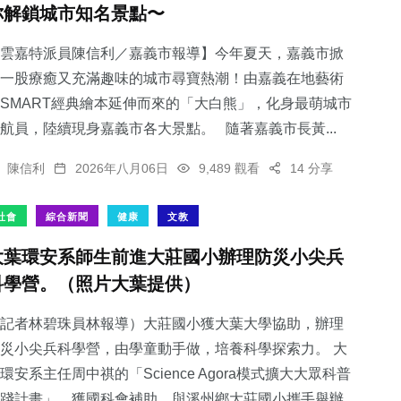
你解鎖城市知名景點〜
雲嘉特派員陳信利／嘉義市報導】今年夏天，嘉義市掀
一股療癒又充滿趣味的城市尋寶熱潮！由嘉義在地藝術
SMART經典繪本延伸而來的「大白熊」，化身最萌城市
1
+
航員，陸續現身嘉義市各大景點。 隨著嘉義市長黃...
大陸
陳信利
2026年八月06日
9,489 觀看
14 分享
社會
綜合新聞
健康
文教
大葉環安系師生前進大莊國小辦理防災小尖兵
科學營。（照片大葉提供）
記者林碧珠員林報導）大莊國小獲大葉大學協助，辦理
災小尖兵科學營，由學童動手做，培養科學探索力。 大
環安系主任周中祺的「Science Agora模式擴大大眾科普
踐計畫」，獲國科會補助，與溪州鄉大莊國小攜手舉辦...