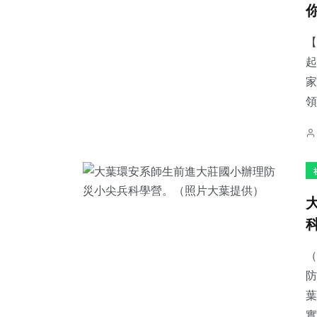
【
起
家
35
+
18
+
126
+
領
農業
科技新知
文教
112
+
27
+
62
+
健康
頭條
專欄
（
防
葉
實