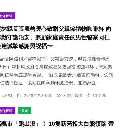
綜合新聞
雲林縣長張麗善暖心致贈父親節禮物咖啡杯 向
辛勤守護治安、兼顧家庭責任的男性警察同仁
表達誠摯感謝與祝福〜
記者陳信利／雲林報導】父親節前夕，縣長張麗善昨天
5日）親赴縣政府各局處致贈父親節禮物咖啡杯，慰勉男
同仁辛勞並提年賀節。 縣長張麗善到達警察局時，受到
仁熱情歡迎，張縣長向辛勤守護治安、兼顧家庭...
陳信利
2026年八月06日
9,344 觀看
13 分享
綜合新聞
旅遊
嘉義市「熊出沒」！ 10隻新亮相大白熊領路 帶