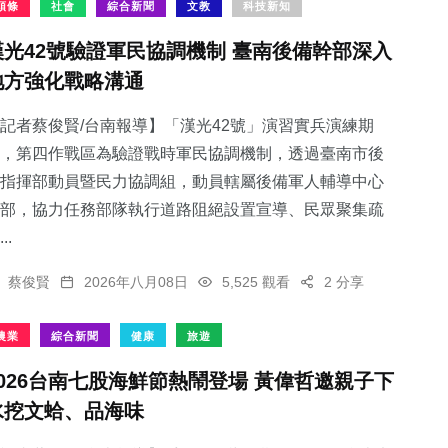
頭條
社會
綜合新聞
文教
科技新知
漢光42號驗證軍民協調機制 臺南後備幹部深入
地方強化戰略溝通
記者蔡俊賢/台南報導】「漢光42號」演習實兵演練期
，第四作戰區為驗證戰時軍民協調機制，透過臺南市後
指揮部動員暨民力協調組，動員轄屬後備軍人輔導中心
部，協力任務部隊執行道路阻絕設置宣導、民眾聚集疏
..
蔡俊賢
2026年八月08日
5,525 觀看
2 分享
農業
綜合新聞
健康
旅遊
2026台南七股海鮮節熱鬧登場 黃偉哲邀親子下
水挖文蛤、品海味