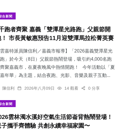
綜合新聞
4千跑者齊聚 嘉義「雙潭星光路跑」父親節開
跑！ 市長黃敏惠預告11月迎雙潭馬拉松菁英賽
雲嘉特派員陳信利／嘉義市報導】「2026嘉義雙潭星光
跑」於今天（8日）父親節熱鬧登場，吸引約4,000名跑
齊聚嘉義市，在夏夜晚風中熱情開跑！ 今年活動以「夏
嘉年華」為主題，結合夜跑、光影、音樂及親子互動...
陳信利
2026年八月09日
14 觀看
0 分享
綜合新聞
2026雲林濁水溪好空氣生活節崙背熱鬧登場！
親子攜手齊體驗 共創永續幸福家園〜