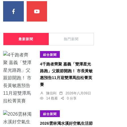
最新新聞
熱門新聞
綜合新聞
4千跑者齊聚 嘉義「雙潭星光
路跑」父親節開跑！ 市長黃敏
惠預告11月迎雙潭馬拉松菁英
賽
陳信利
2026年八月09日
14 觀看
0 分享
綜合新聞
2026雲林濁水溪好空氣生活節