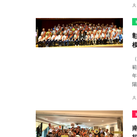
（
範
年
陽