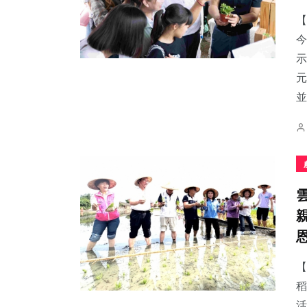
【
今
示
元
364
+
61
+
69
+
並.
社會
宗教
農業
204
+
185
+
45
+
文教
健康
頭條
【
稻
活