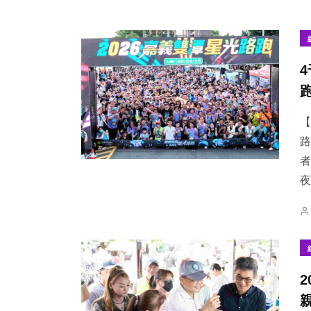
【
路
者
夜