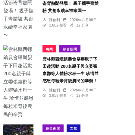
崙背熱鬧登場！ 親子攜手齊體
驗 共創永續幸福家園〜
陳信利
2026年八月08日
2,862 觀看
12 分享
農業
綜合新聞
雲林縣西螺鎮農會舉辦親子下
田趣活動 200名親子與立委張
嘉郡等人體驗水稻一生 珍惜並
感恩每粒米背後農民的辛勞！
陳信利
2026年八月08日
3,959 觀看
13 分享
綜合新聞
文教