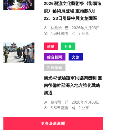
2026潮流文化藝術祭《街頭造
浪》藝術展登場 重頭戲8月
22、23日引爆中興文創園區
林欣怡
2026年八月08日
4,594 觀看
8 分享
頭條
社會
綜合新聞
文教
科技新知
漢光42號驗證軍民協調機制 臺
南後備幹部深入地方強化戰略
溝通
蔡俊賢
2026年八月08日
5,525 觀看
2 分享
更多最新新聞