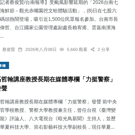
記者蔡俊賢/台南報導】受颱風影響延期的「2026台南七
海鮮節－觀光赤嘴園挖文蛤體驗活動」，(8)日在七股六
碼頭熱鬧登場，吸引近1,500位民眾報名參加。台南市長
偉哲、台江國家公園管理處副處長賴宥甫、雲嘉南濱海
..
蔡俊賢
2026年八月08日
5,660 觀看
2 分享
專欄
高哲翰講座教授長期在媒體專欄「力挺警察」
發聲
哲翰講座教授長期在媒體專欄「力挺警察」發聲 前中央
官學校教授、警察大學教授兼主任，曾任台視《臺灣變
龍》評論人、八大電視台《暗光鳥新聞》主持人，並歷
華夏科技大學、崇右影藝科技大學副校長，現任華夏...