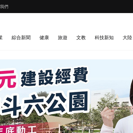
我們
業
綜合新聞
健康
旅遊
文教
科技新知
大陸