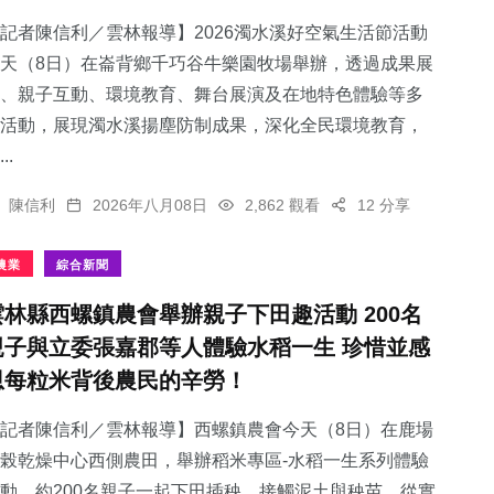
記者陳信利／雲林報導】2026濁水溪好空氣生活節活動
天（8日）在崙背鄉千巧谷牛樂園牧場舉辦，透過成果展
、親子互動、環境教育、舞台展演及在地特色體驗等多
活動，展現濁水溪揚塵防制成果，深化全民環境教育，
151
+
2
+
109
+
..
旅遊
大陸
專欄
陳信利
2026年八月08日
2,862 觀看
12 分享
農業
綜合新聞
雲林縣西螺鎮農會舉辦親子下田趣活動 200名
624
+
30
+
親子與立委張嘉郡等人體驗水稻一生 珍惜並感
綜合新聞
科技新知
恩每粒米背後農民的辛勞！
記者陳信利／雲林報導】西螺鎮農會今天（8日）在鹿場
榖乾燥中心西側農田，舉辦稻米專區-水稻一生系列體驗
動，約200名親子一起下田插秧，接觸泥土與秧苗，從實