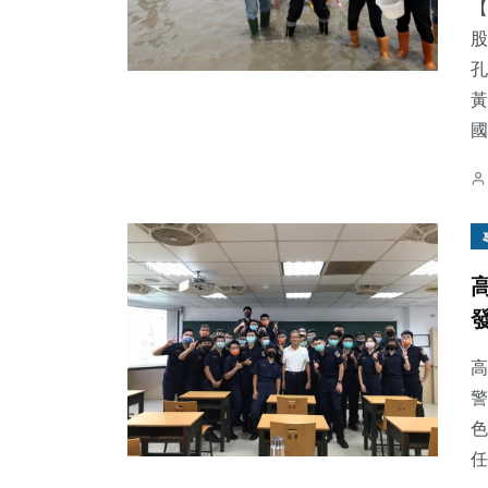
【
股
孔
黃
國.
高
警
色
任