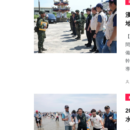
【
間
備
幹
導.