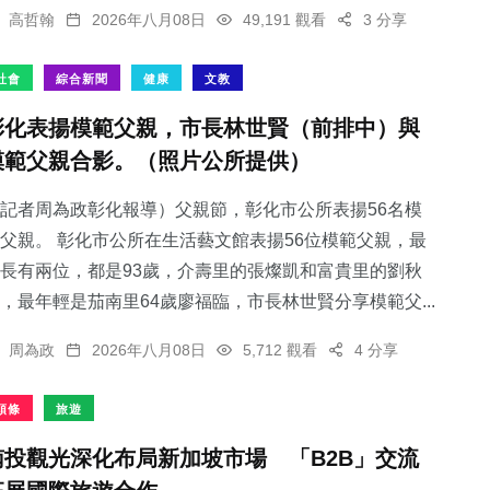
高哲翰
2026年八月08日
49,191 觀看
3 分享
社會
綜合新聞
健康
文教
彰化表揚模範父親，市長林世賢（前排中）與
模範父親合影。（照片公所提供）
記者周為政彰化報導）父親節，彰化市公所表揚56名模
父親。 彰化市公所在生活藝文館表揚56位模範父親，最
長有兩位，都是93歲，介壽里的張燦凱和富貴里的劉秋
，最年輕是茄南里64歲廖福臨，市長林世賢分享模範父...
周為政
2026年八月08日
5,712 觀看
4 分享
頭條
旅遊
南投觀光深化布局新加坡市場 「B2B」交流