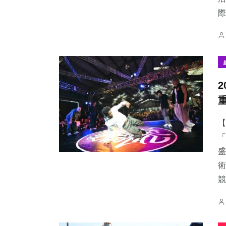
際
【
「
盛
術
競