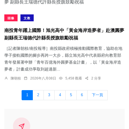
頭條
文教
南投青年躍上國際！旭光高中「黃金海岸造夢者」赴澳圓夢
副縣長王瑞德代許縣長授旗鼓勵祝福
［記者陳朝枝/南投報導］南投縣政府積極推動國際教育，協助在地
學子接軌國際的腳步再跨一大步，縣立旭光高中代表縣府向教育部
青年發展署申辦「青年百億海外圓夢基金計畫」，以「黃金海岸造
夢者」計畫成功爭取到超過新...
陳朝枝
2026年八月08日
5,458 觀看
2 分享
1
2
3
4
5
6
下一頁