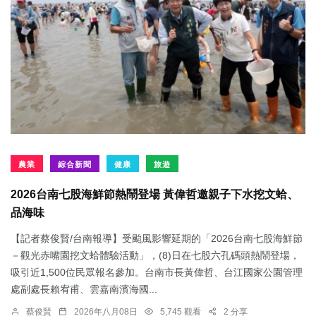
農業
綜合新聞
健康
旅遊
2026台南七股海鮮節熱鬧登場 黃偉哲邀親子下水挖文蛤、
品海味
【記者蔡俊賢/台南報導】受颱風影響延期的「2026台南七股海鮮節
－觀光赤嘴園挖文蛤體驗活動」，(8)日在七股六孔碼頭熱鬧登場，
吸引近1,500位民眾報名參加。台南市長黃偉哲、台江國家公園管理
處副處長賴宥甫、雲嘉南濱海國...
蔡俊賢
2026年八月08日
5,745 觀看
2 分享