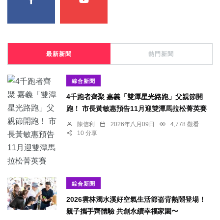
最新新聞
熱門新聞
綜合新聞
4千跑者齊聚 嘉義「雙潭星光路跑」父親節開
跑！ 市長黃敏惠預告11月迎雙潭馬拉松菁英賽
陳信利
2026年八月09日
4,778 觀看
10 分享
綜合新聞
2026雲林濁水溪好空氣生活節崙背熱鬧登場！
親子攜手齊體驗 共創永續幸福家園〜