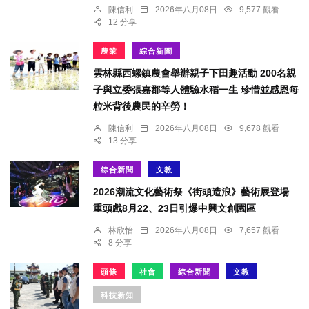
陳信利
2026年八月08日
9,577 觀看
12 分享
農業
綜合新聞
雲林縣西螺鎮農會舉辦親子下田趣活動 200名親
子與立委張嘉郡等人體驗水稻一生 珍惜並感恩每
粒米背後農民的辛勞！
陳信利
2026年八月08日
9,678 觀看
13 分享
綜合新聞
文教
2026潮流文化藝術祭《街頭造浪》藝術展登場
重頭戲8月22、23日引爆中興文創園區
林欣怡
2026年八月08日
7,657 觀看
8 分享
頭條
社會
綜合新聞
文教
科技新知