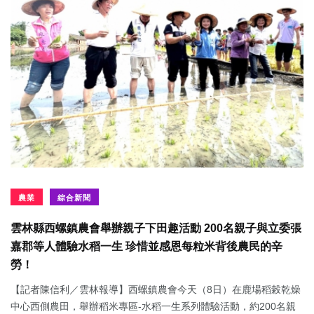
農業
綜合新聞
雲林縣西螺鎮農會舉辦親子下田趣活動 200名親子與立委張
嘉郡等人體驗水稻一生 珍惜並感恩每粒米背後農民的辛
勞！
【記者陳信利／雲林報導】西螺鎮農會今天（8日）在鹿場稻榖乾燥
中心西側農田，舉辦稻米專區-水稻一生系列體驗活動，約200名親