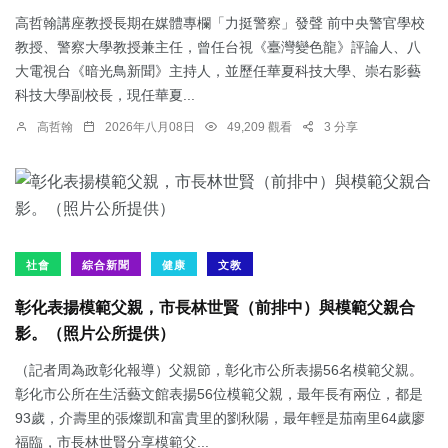
高哲翰講座教授長期在媒體專欄「力挺警察」發聲 前中央警官學校
教授、警察大學教授兼主任，曾任台視《臺灣變色龍》評論人、八
大電視台《暗光鳥新聞》主持人，並歷任華夏科技大學、崇右影藝
科技大學副校長，現任華夏...
高哲翰
2026年八月08日
49,209 觀看
3 分享
社會
綜合新聞
健康
文教
彰化表揚模範父親，市長林世賢（前排中）與模範父親合
影。（照片公所提供）
（記者周為政彰化報導）父親節，彰化市公所表揚56名模範父親。
彰化市公所在生活藝文館表揚56位模範父親，最年長有兩位，都是
93歲，介壽里的張燦凱和富貴里的劉秋陽，最年輕是茄南里64歲廖
福臨，市長林世賢分享模範父...