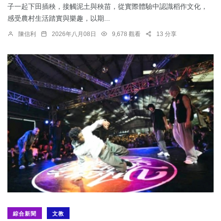
子一起下田插秧，接觸泥土與秧苗，從實際體驗中認識稻作文化，
感受農村生活踏實與樂趣，以期...
陳信利
2026年八月08日
9,678 觀看
13 分享
綜合新聞
文教