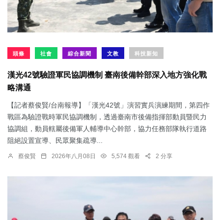
頭條
社會
綜合新聞
文教
科技新知
漢光42號驗證軍民協調機制 臺南後備幹部深入地方強化戰
略溝通
【記者蔡俊賢/台南報導】「漢光42號」演習實兵演練期間，第四作
戰區為驗證戰時軍民協調機制，透過臺南市後備指揮部動員暨民力
協調組，動員轄屬後備軍人輔導中心幹部，協力任務部隊執行道路
阻絕設置宣導、民眾聚集疏導...
蔡俊賢
2026年八月08日
5,574 觀看
2 分享