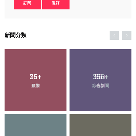
訂閱
退訂
新聞分類
36
25
+
+
356
56
+
+
農業
頭條
綜合新聞
專欄