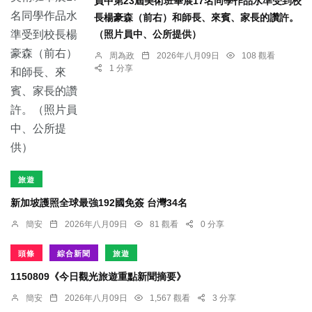
員中第23屆美術班畢展17名同學作品水準受到校
長楊豪森（前右）和師長、來賓、家長的讚許。
（照片員中、公所提供）
周為政
2026年八月09日
108 觀看
1 分享
旅遊
新加坡護照全球最強192國免簽 台灣34名
簡安
2026年八月09日
81 觀看
0 分享
頭條
綜合新聞
旅遊
1150809《今日觀光旅遊重點新聞摘要》
簡安
2026年八月09日
1,567 觀看
3 分享