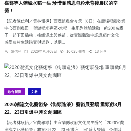
嘉郡等人體驗水稻一生 珍惜並感恩每粒米背後農民的辛
勞！
【記者陳信利／雲林報導】西螺鎮農會今天（8日）在鹿場稻榖乾燥
中心西側農田，舉辦稻米專區-水稻一生系列體驗活動，約200名親
子一起下田插秧，接觸泥土與秧苗，從實際體驗中認識稻作文化，
感受農村生活踏實與樂趣，以期...
陳信利
2026年八月08日
10,025 觀看
13 分享
綜合新聞
文教
2026潮流文化藝術祭《街頭造浪》藝術展登場 重頭戲8月
22、23日引爆中興文創園區
【記者林欣怡／宜蘭報導】由宜蘭縣政府文化局主辦的「2026宜蘭
潮流文化藝術祭」將於8月22、23日(週六、日)盛大登場，今年以