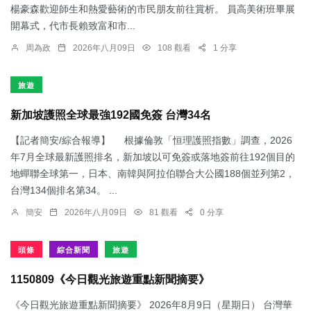
楊豪森歡迎師生和熱愛藝術的市民朋友前往賞析。 員高美術班畢展
開幕式，代市長賴致富和市...
周為政
2026年八月09日
108 觀看
1 分享
旅遊
新加坡護照全球最強192國免簽 台灣34名
【記者簡安/綜合報導】 根據倫敦「恒理護照指數」調查，2026
年7月全球最新護照排名，新加坡以可免簽或落地簽前往192個目的
地蟬聯全球第一，日本、南韓與阿拉伯聯合大公國188個並列第2，
台灣134個排名第34。 ...
簡安
2026年八月09日
81 觀看
0 分享
頭條
綜合新聞
旅遊
1150809《今日觀光旅遊重點新聞摘要》
《今日觀光旅遊重點新聞摘要》 2026年8月9日（星期日） 台灣華