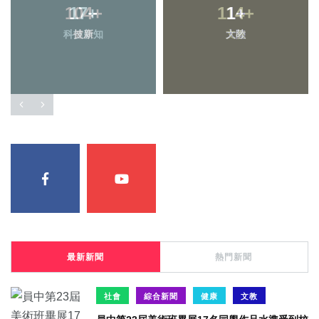
104
17
+
+
114
1
+
+
科技新知
健康
大陸
文教
最新新聞
熱門新聞
社會
綜合新聞
健康
文教