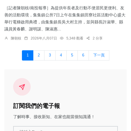
［記者陳朝枝/南投報導］為提供年長者及行動不便居民更便利、友
善的活動環境，集集鎮公所7日上午在集集鎮田寮社區活動中心盛大
舉行電梯啟用典禮，由集集鎮長吳大村主持，並與縣長許淑華、縣
議員黃春麟、謝明謀、陳淑惠...
陳朝枝
2026年八月07日
5,348 觀看
2 分享
1
2
3
4
5
6
下一頁
訂閱我們的電子報
了解時事、接收新知、在家也能當個知識通！