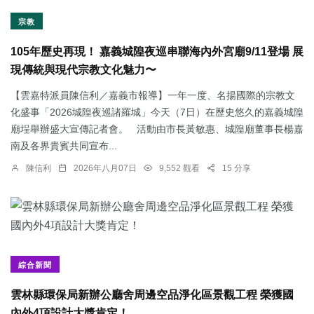
宗教
105年歷史再現！ 嘉義城隍夜巡串聯海內外宮廟9/11登場 展
現傳統與現代宗教文化魅力〜
【雲嘉特派員陳信利／嘉義市報導】一年一度、名揚國際的宗教文
化盛事「2026城隍夜巡諸羅城」今天（7日）在歷史悠久的嘉義城隍
廟埕舉辦盛大宣傳記者會。 活動由市長黃敏惠、城隍廟董事長楊嘉
南及各界貴賓共同宣布...
陳信利
2026年八月07日
9,552 觀看
15 分享
綜合新聞
雲林縣環保局新辦公廳舍周邊空品淨化區景觀工程 榮獲國
內外4項設計大獎肯定！