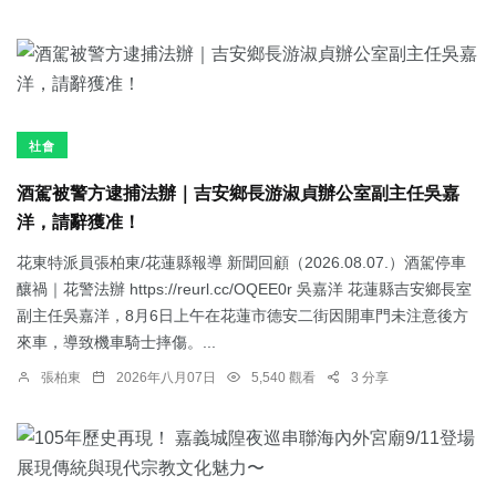
社會
酒駕被警方逮捕法辦｜吉安鄉長游淑貞辦公室副主任吳嘉
洋，請辭獲准！
花東特派員張柏東/花蓮縣報導 新聞回顧（2026.08.07.）酒駕停車
釀禍｜花警法辦 https://reurl.cc/OQEE0r 吳嘉洋 花蓮縣吉安鄉長室
副主任吳嘉洋，8月6日上午在花蓮市德安二街因開車門未注意後方
來車，導致機車騎士摔傷。...
張柏東
2026年八月07日
5,540 觀看
3 分享