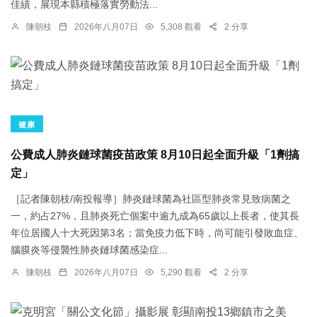
佳績，展現本縣積極落實勞動法...
陳朝枝
2026年八月07日
5,308 觀看
2 分享
健康
公費成人肺炎鏈球菌疫苗政策 8月10日起全面升級「1劑搞
定」
［記者陳朝枝/南投報導］肺炎鏈球菌為社區型肺炎常見致病菌之
一，約占27%，且肺炎死亡個案中逾九成為65歲以上長者，使其長
年位居國人十大死因第3名；當免疫力低下時，尚可能引發敗血症、
腦膜炎等侵襲性肺炎鏈球菌感染症...
陳朝枝
2026年八月07日
5,290 觀看
2 分享