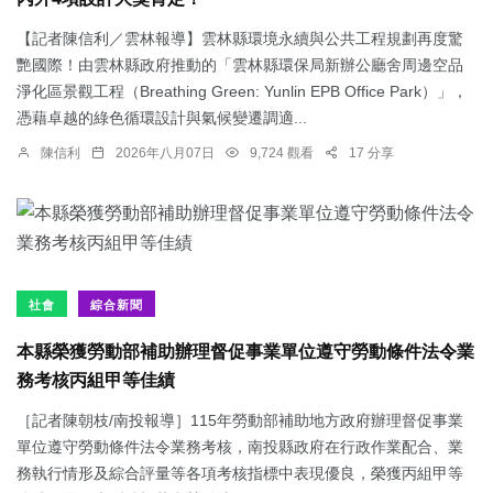
【記者陳信利／雲林報導】雲林縣環境永續與公共工程規劃再度驚
艷國際！由雲林縣政府推動的「雲林縣環保局新辦公廳舍周邊空品
淨化區景觀工程（Breathing Green: Yunlin EPB Office Park）」，
憑藉卓越的綠色循環設計與氣候變遷調適...
陳信利
2026年八月07日
9,724 觀看
17 分享
社會
綜合新聞
本縣榮獲勞動部補助辦理督促事業單位遵守勞動條件法令業
務考核丙組甲等佳績
［記者陳朝枝/南投報導］115年勞動部補助地方政府辦理督促事業
單位遵守勞動條件法令業務考核，南投縣政府在行政作業配合、業
務執行情形及綜合評量等各項考核指標中表現優良，榮獲丙組甲等