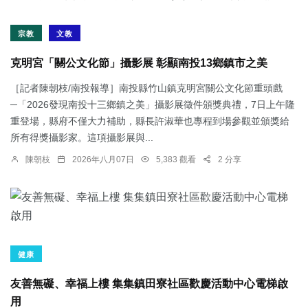
宗教
文教
克明宮「關公文化節」攝影展 彰顯南投13鄉鎮市之美
［記者陳朝枝/南投報導］南投縣竹山鎮克明宮關公文化節重頭戲
─「2026發現南投十三鄉鎮之美」攝影展徵件頒獎典禮，7日上午隆
重登場，縣府不僅大力補助，縣長許淑華也專程到場參觀並頒獎給
所有得獎攝影家。這項攝影展與...
陳朝枝
2026年八月07日
5,383 觀看
2 分享
健康
友善無礙、幸福上樓 集集鎮田寮社區歡慶活動中心電梯啟
用