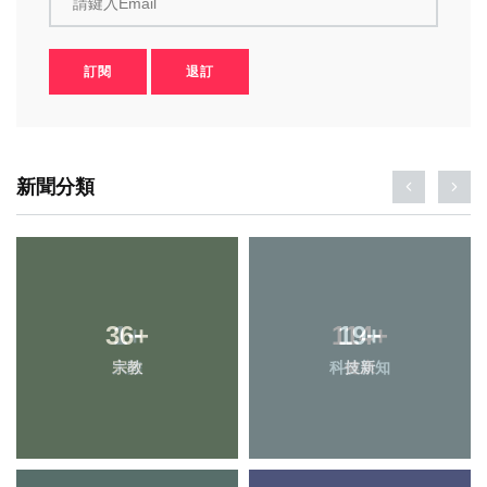
請鍵入Email
訂閱
退訂
新聞分類
36
1
+
+
114
19
+
+
宗教
大陸
科技新知
健康