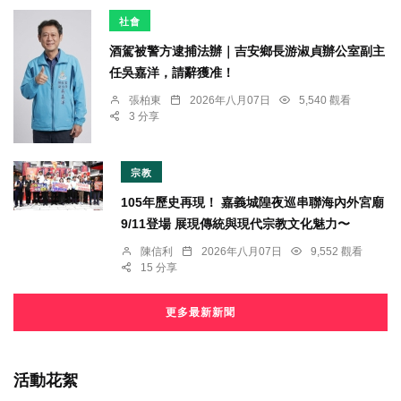
社會
酒駕被警方逮捕法辦｜吉安鄉長游淑貞辦公室副主
任吳嘉洋，請辭獲准！
張柏東
2026年八月07日
5,540 觀看
3 分享
宗教
105年歷史再現！ 嘉義城隍夜巡串聯海內外宮廟
9/11登場 展現傳統與現代宗教文化魅力〜
陳信利
2026年八月07日
9,552 觀看
15 分享
更多最新新聞
活動花絮