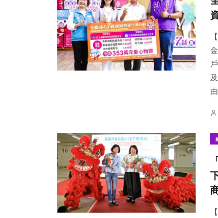
【
金
戶
及
由
【