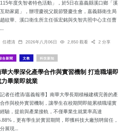
115年度失智者特色活動」，於5日在嘉義縣溪口鄉「溪
互助家庭」，辦理慶祝父親節暨慶生會，嘉義縣衛生局
趙紋華、溪口衛生所主任張宏銘與失智共照中心主任曹
..
任禮清
2026年八月06日
2,850 觀看
2 分享
綜合新聞
文教
科技新知
南華大學深化產學合作與實習機制 打造職場即
戰力畢業即就業
記者任禮清/嘉義報導】南華大學長期積極建構完善的產
合作與校外實習機制，讓學生在校期間即能累積職場實
經驗，提前與產業接軌，不僅畢業生就業率高達
5.88%，更有學生於實習期間，即獲科技大廠預聘留任，
分展現...