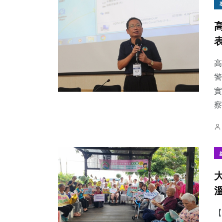
高
警
實
察
【