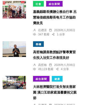
社會
綜合新聞
嘉義縣鄰長獲贈公務自行車 呂
慧瑜借鏡推鄰長每月工作協助
費政見
任禮清
2026年八月06日
347 觀看
1 分享
專欄
高哲翰講座教授點評警專實習
生投入治安工作表現良好
高哲翰
2026年八月06日
49,119 觀看
4 分享
綜合新聞
健康
大林慈濟醫院打造失智友善家
園 溪口互助家庭溫馨慶祝父親
節