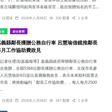
長古瑞麟偕同副局長等各級長官，親自致贈知名的手工...
任禮清
2026年八月06日
200 觀看
1 分享
229
+
51
+
68
+
社會
綜合新聞
文教
頭條
宗教
嘉義縣鄰長獲贈公務自行車 呂慧瑜借鏡推鄰長
每月工作協助費政見
記者任禮清/嘉義報導】嘉義縣政府舉辦鄰長公務自行車
合致贈，全縣5366位鄰長獲贈公務自行車，太保市長參
112
+
386
+
人呂慧瑜於6日提出基層服務政見，表示未來順利當選太
專欄
社會
市長，將推動編列「鄰長工作協助費」，每人每月2500
..
任禮清
2026年八月06日
347 觀看
1 分享