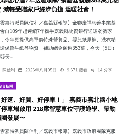
全聯暖心連7年送暖弱勢 捐贈嘉義縣353萬元物
資 減輕受贈家戶經濟負擔 溫暖社會！
雲嘉特派員陳信利／嘉義縣報導】全聯慶祥慈善事業基
會自109年起連續7年攜手嘉義縣物資銀行送暖弱勢家
，今年更提供高單價特殊營養品、嬰兒紙尿褲、洗衣精
環保衛生紙等物資，補助總金額逾353萬，今天（5日）
縣長...
陳信利
2026年八月05日
9,671 觀看
14 分享
綜合新聞
「好逛、好買、好停車！」 嘉義市嘉北國小地
下停車場啟用 218席智慧車位守護通學、帶動
商圈發展〜
雲嘉特派員陳信利／嘉義市報導】嘉義市政府團隊克服