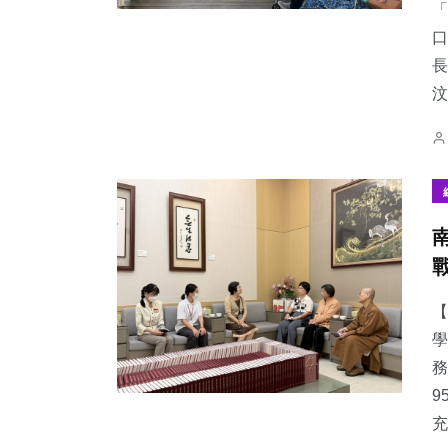
「
口
長
汶.
【
學
務
9
充