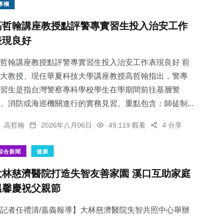
專欄
高哲翰講座教授點評警專實習生投入治安工作
表現良好
哲翰講座教授點評警專實習生投入治安工作表現良好 前
大教授、現任華夏科技大學講座教授高哲翰指出，警專
習生是指台灣警察專科學校學生在學期間前往基層警
、消防或海巡機關進行的實務見習。重點包含：師徒制...
高哲翰
2026年八月06日
49,119 觀看
4 分享
綜合新聞
健康
大林慈濟醫院打造失智友善家園 溪口互助家庭
溫馨慶祝父親節
記者任禮清/嘉義報導】大林慈濟醫院失智共照中心舉辦