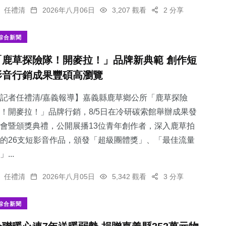
任禮清
2026年八月06日
3,207 觀看
2 分享
綜合新聞
「鹿草探險隊！開麥拉！」品牌新典範 創作短
影音行銷成果豐碩高瀏覽
記者任禮清/嘉義報導】嘉義縣鹿草鄉公所「鹿草探險
！開麥拉！」品牌行銷，8/5日在冷研碳索館舉辦成果發
會暨頒獎典禮，公開展播13位青年創作者，深入鹿草拍
的26支短影音作品，頒發「超級團體獎」、「最佳流量
」...
任禮清
2026年八月05日
5,342 觀看
3 分享
綜合新聞