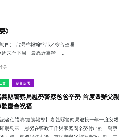
摘要》
星期四） 台灣華報編輯部／綜合整理
豚周末至下周一最靠近臺灣：...
 分享
社會
綜合新聞
嘉義縣警察局慰勞警察爸爸辛勞 首度舉辦父親
節歡慶會祝福
記者任禮清/嘉義報導】嘉義縣警察局迎接一年一度父親
即將到來，慰勞在警政工作與家庭間辛勞付出的「警察
爸」們，於週報結束後，首度舉辦父親節慶祝活動，由