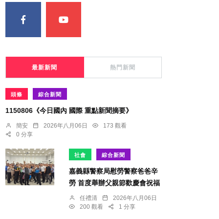
最新新聞
熱門新聞
頭條
綜合新聞
1150806《今日國內 國際 重點新聞摘要》
簡安
2026年八月06日
173 觀看
0 分享
社會
綜合新聞
嘉義縣警察局慰勞警察爸爸辛
勞 首度舉辦父親節歡慶會祝福
任禮清
2026年八月06日
200 觀看
1 分享