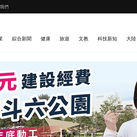
我們
業
綜合新聞
健康
旅遊
文教
科技新知
大陸