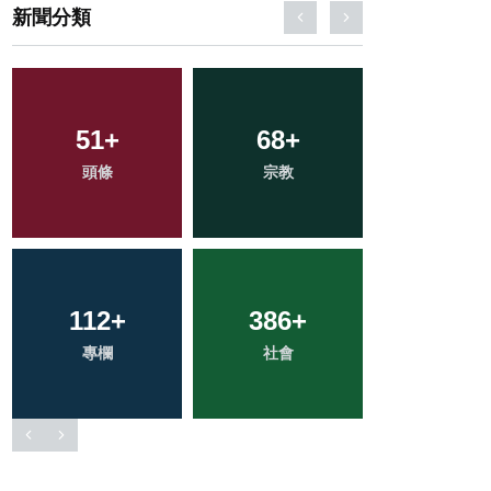
新聞分類
33
+
204
+
72
+
科技新知
健康
農業
692
+
158
+
2
+
綜合新聞
旅遊
大陸