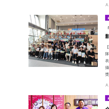
【
隊
表
攝
獎