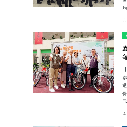
局
33
+
208
+
73
+
科技新知
健康
農業
【
聯
692
+
158
+
2
+
選
綜合新聞
旅遊
大陸
保
元.