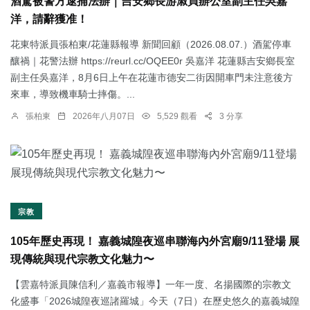
酒駕被警方逮捕法辦｜吉安鄉長游淑貞辦公室副主任吳嘉
洋，請辭獲准！
花東特派員張柏東/花蓮縣報導 新聞回顧（2026.08.07.）酒駕停車
釀禍｜花警法辦 https://reurl.cc/OQEE0r 吳嘉洋 花蓮縣吉安鄉長室
副主任吳嘉洋，8月6日上午在花蓮市德安二街因開車門未注意後方
來車，導致機車騎士摔傷。...
張柏東
2026年八月07日
5,529 觀看
3 分享
宗教
105年歷史再現！ 嘉義城隍夜巡串聯海內外宮廟9/11登場 展
現傳統與現代宗教文化魅力〜
【雲嘉特派員陳信利／嘉義市報導】一年一度、名揚國際的宗教文
化盛事「2026城隍夜巡諸羅城」今天（7日）在歷史悠久的嘉義城隍