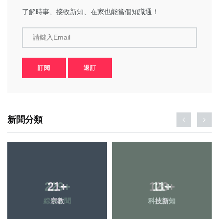
了解時事、接收新知、在家也能當個知識通！
請鍵入Email
訂閱
退訂
新聞分類
21
+
11
+
宗教
科技新知