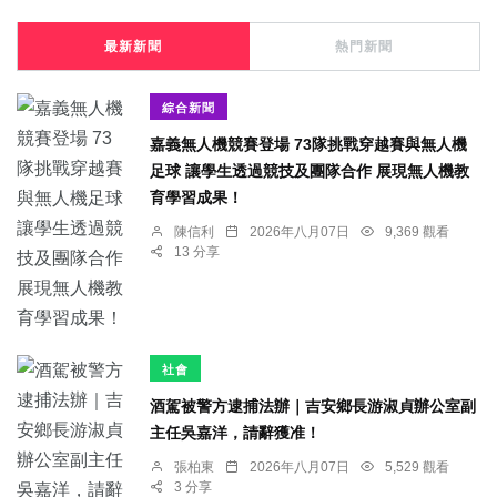
最新新聞
熱門新聞
綜合新聞
嘉義無人機競賽登場 73隊挑戰穿越賽與無人機
足球 讓學生透過競技及團隊合作 展現無人機教
育學習成果！
陳信利
2026年八月07日
9,369 觀看
13 分享
社會
酒駕被警方逮捕法辦｜吉安鄉長游淑貞辦公室副
主任吳嘉洋，請辭獲准！
張柏東
2026年八月07日
5,529 觀看
3 分享