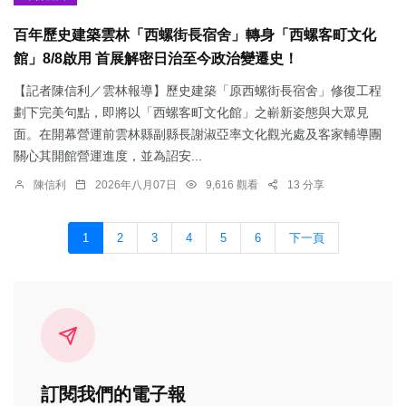
百年歷史建築雲林「西螺街長宿舍」轉身「西螺客町文化
館」8/8啟用 首展解密日治至今政治變遷史！
【記者陳信利／雲林報導】歷史建築「原西螺街長宿舍」修復工程
劃下完美句點，即將以「西螺客町文化館」之嶄新姿態與大眾見
面。在開幕營運前雲林縣副縣長謝淑亞率文化觀光處及客家輔導團
關心其開館營運進度，並為詔安...
陳信利
2026年八月07日
9,616 觀看
13 分享
1
2
3
4
5
6
下一頁
訂閱我們的電子報