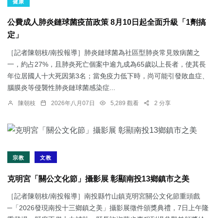
健康
公費成人肺炎鏈球菌疫苗政策 8月10日起全面升級「1劑搞
定」
［記者陳朝枝/南投報導］肺炎鏈球菌為社區型肺炎常見致病菌之
一，約占27%，且肺炎死亡個案中逾九成為65歲以上長者，使其長
年位居國人十大死因第3名；當免疫力低下時，尚可能引發敗血症、
腦膜炎等侵襲性肺炎鏈球菌感染症...
陳朝枝
2026年八月07日
5,289 觀看
2 分享
宗教
文教
克明宮「關公文化節」攝影展 彰顯南投13鄉鎮市之美
［記者陳朝枝/南投報導］南投縣竹山鎮克明宮關公文化節重頭戲
─「2026發現南投十三鄉鎮之美」攝影展徵件頒獎典禮，7日上午隆