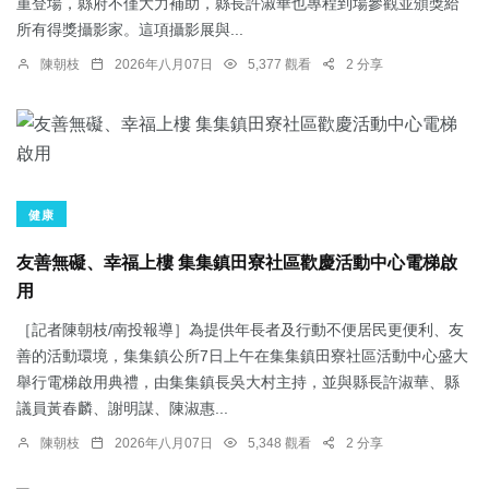
重登場，縣府不僅大力補助，縣長許淑華也專程到場參觀並頒獎給
所有得獎攝影家。這項攝影展與...
陳朝枝
2026年八月07日
5,377 觀看
2 分享
健康
友善無礙、幸福上樓 集集鎮田寮社區歡慶活動中心電梯啟
用
［記者陳朝枝/南投報導］為提供年長者及行動不便居民更便利、友
善的活動環境，集集鎮公所7日上午在集集鎮田寮社區活動中心盛大
舉行電梯啟用典禮，由集集鎮長吳大村主持，並與縣長許淑華、縣
議員黃春麟、謝明謀、陳淑惠...
陳朝枝
2026年八月07日
5,348 觀看
2 分享