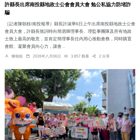
許縣長出席南投縣地政士公會會員大會 勉公私協力防堵詐
騙
［記者陳朝枝/南投報導］縣長許淑華6日上午出席南投縣地政士公會
會員大會，許縣長致詞時向簡泗輝理事長、理監事團隊及所有地政
士致上最高的敬意，並肯定簡理事長任內用心推動會務，同時購置
會館、凝聚會員向心力，讓會...
陳朝枝
2026年八月06日
3,857 觀看
2 分享