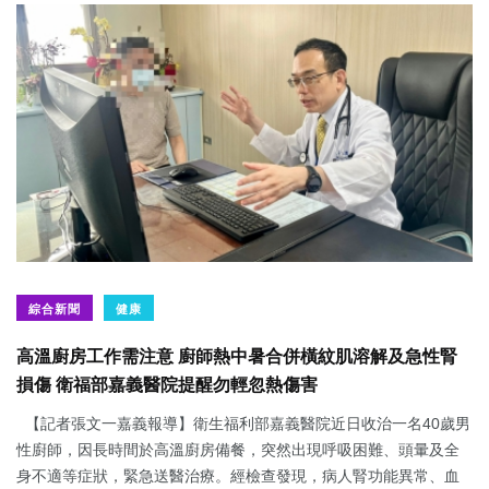
綜合新聞
健康
高溫廚房工作需注意 廚師熱中暑合併橫紋肌溶解及急性腎
損傷 衛福部嘉義醫院提醒勿輕忽熱傷害
【記者張文一嘉義報導】衛生福利部嘉義醫院近日收治一名40歲男
性廚師，因長時間於高溫廚房備餐，突然出現呼吸困難、頭暈及全
身不適等症狀，緊急送醫治療。經檢查發現，病人腎功能異常、血