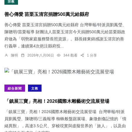
宗教
善心傳愛 苗栗玉清宮捐贈500萬元給縣府
善心傳愛 苗栗玉清宮捐贈500萬元給縣府 台灣華報/特派員劉鳳瑩、
陳聰明/苗栗報導 財團法人苗栗玉清宮今天捐贈500萬元給苗栗縣政
府做為「弱勢家庭服務暨長照資源」。縣長鍾東錦感謝玉清宮的善
行義舉，連續第4次挹注縣府投...
陳明
2026年八月06日
344 觀看
1 分享
綜合新聞
文教
「鎮展三寶」亮相！2026國際木雕藝術交流展登場
「鎮展三寶」亮相！2026國際木雕藝術交流展登場 台灣華報/特派
員劉鳳瑩、陳聰明/三義報導 蜘蛛般盤踞展場、象徵創傷記憶的「情
緒異獸」，高達3.5公尺、穿梭現實與虛擬世界的「旅人」，以及由