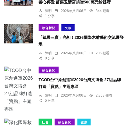
善心傳愛 苗栗玉清宮捐贈500萬元給縣府
陳明
2026年八月06日
344 觀看
1 分享
綜合新聞
文教
「鎮展三寶」亮相！2026國際木雕藝術交流展登
場
陳明
2026年八月06日
205 觀看
0 分享
綜合新聞
TCOD台中原創進軍2026台灣文博會 27組品牌
打造「質點」主題專區
陳明
2026年八月06日
2,868 觀看
5 分享
社會
綜合新聞
健康