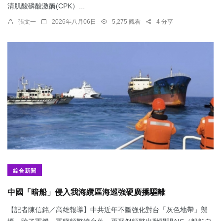
清肌酸磷酸激酶(CPK）...
張文一
2026年八月06日
5,275 觀看
4 分享
綜合新聞
中國「暗船」侵入我海纜區海巡強硬廣播驅離
【記者陳信銘／高雄報導】中共近年不斷強化對台「灰色地帶」襲