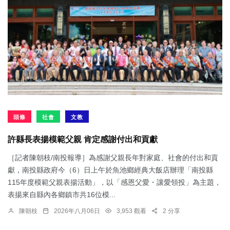
頭條
社會
文教
許縣長表揚模範父親 肯定感謝付出和貢獻
［記者陳朝枝/南投報導］為感謝父親長年對家庭、社會的付出和貢
獻，南投縣政府今（6）日上午於魚池鄉經典大飯店辦理「南投縣
115年度模範父親表揚活動」，以「感恩父愛・讓愛領投」為主題，
表揚來自縣內各鄉鎮市共16位模...
陳朝枝
2026年八月06日
3,953 觀看
2 分享