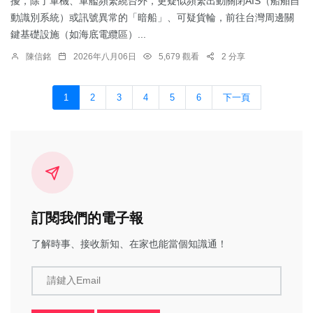
擾，除了軍機、軍艦頻繁繞台外，更疑似頻繁出動關閉AIS（船舶自
動識別系統）或訊號異常的「暗船」、可疑貨輪，前往台灣周邊關
鍵基礎設施（如海底電纜區）...
陳信銘
2026年八月06日
5,679 觀看
2 分享
1
2
3
4
5
6
下一頁
訂閱我們的電子報
了解時事、接收新知、在家也能當個知識通！
請鍵入Email