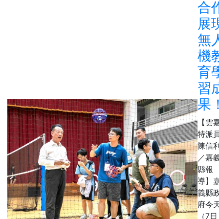
合
展
無
機
育
習
果
【雲
特派
陳信
／嘉
縣報
導】
義縣
府今
（7日