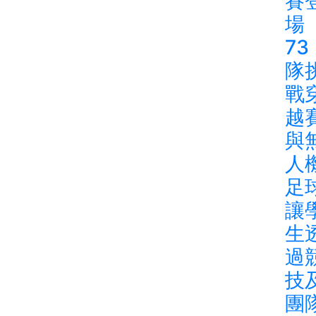
賽
場
73
隊
戰
越
與
人
足
讓
生
過
技
團