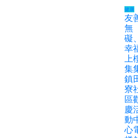
健康
友
無
礙
幸
上
集
鎮
寮
區
慶
動
心