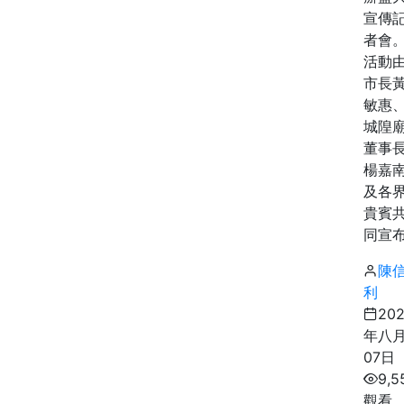
宣傳
者會
活動
市長
敏惠
城隍
董事
楊嘉
及各
貴賓
同宣布.
陳
利
20
年八
07日
9,5
觀看