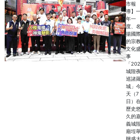
市報
導】
年一
度、
揚國
的宗
文化
事
「202
城隍
巡諸
城」
天（7
日）
歷史
久的
義城
廟埕
辦盛