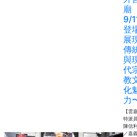
廟
9/1
登
展
傳
與
代
教
化
力
【雲
特派
陳信
／嘉