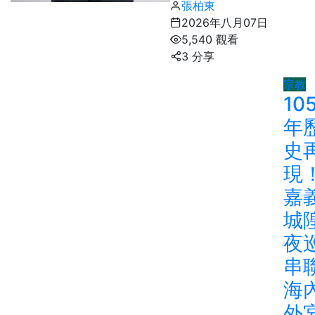
張柏東
2026年八月07日
5,540 觀看
3 分享
宗教
10
年
史
現
嘉
城
夜
串
海
外