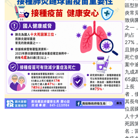
區型
炎常
致病
之一
約占
27%
且肺
死亡
案中
九成
65歲
上長
者，
其長
位居
人十
死因
名；