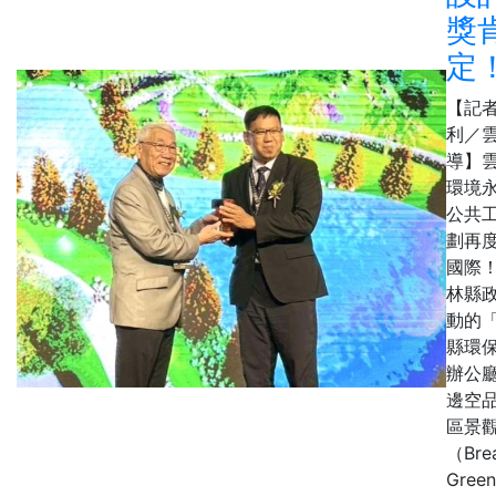
獎
定
【記
利／
導】
環境
公共
劃再
國際
林縣
動的
縣環
辦公
邊空
區景
（Brea
Green