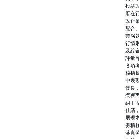
投縣
府在
政作
配合
業務
行情
及綜
評量
各項
核指
中表
優良
榮獲
組甲
佳績
展現
縣積
落實