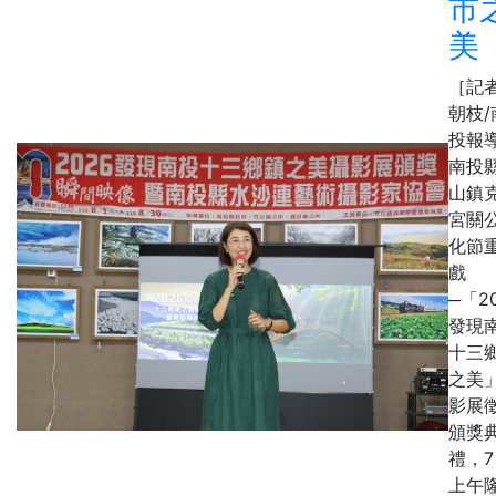
市
美
［記
朝枝/
投報
南投
山鎮
宮關
化節
戲
─「2
發現
十三
之美
影展
頒獎
禮，7
上午