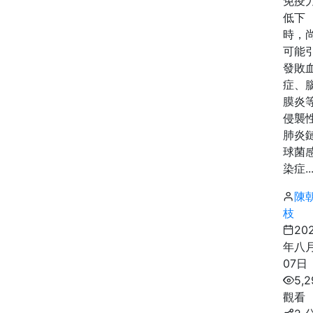
免疫
低下
時，
可能
發敗
症、
膜炎
侵襲
肺炎
球菌
染症..
陳
枝
20
年八
07日
5,2
觀看