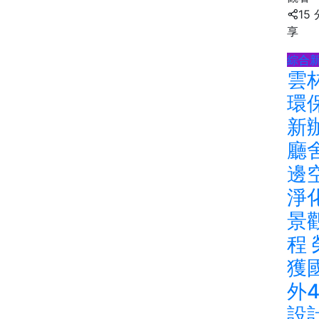
15 
享
綜合
雲
環
新
廳
邊
淨
景
程 
獲
外
設