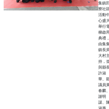
集鎮
寮社
活動
心盛
舉行
梯啟
典禮
由集
鎮長
大村
持，
與縣
許淑
華、
議員
春麟
謝明
謀、
淑惠...