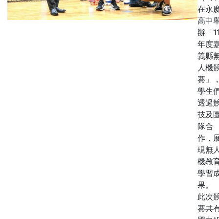
在永
高中
辦「1
年度
義縣
人機
賽」
學生
透過
技及
隊合
作，
現無
機教
學習
果。
此次
賽共