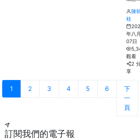
陳
枝
20
年八
07日
5,3
觀看
2 
享
1
2
3
4
5
6
下
一
頁
訂閱我們的電子報