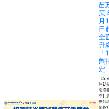
苗
策 
月1
日
全
升
「1
劑
定
［記
陳朝枝
南投
導］
炎鏈
菌為