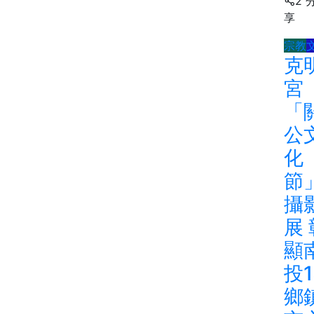
2 
享
宗教
克
宮
「
公
化
節
攝
展 
顯
投1
鄉