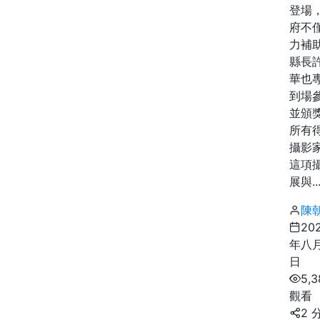
登場
府不
力補
縣長
華也
到場
並頒
所有
攝影
這項
展與..
陳
20
年八月
日
5,3
觀看
2 