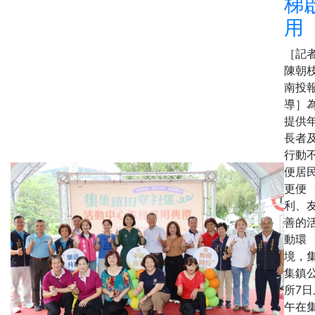
梯
用
［記
陳朝枝
南投
導］
提供
長者
行動
便居
更便
利、
善的
動環
境，
集鎮
所7日
午在