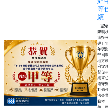
組
等
績
［記
陳朝枝
南投
導］1
年勞
部補
地方
府辦
督促
業單
遵守
動條
法令
務考
核，