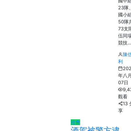
國中
23隊
國小
50隊
73支
伍同
競技...
陳
利
20
年八
07日
9,4
觀看
13
享
社會
酒駕被警方逮