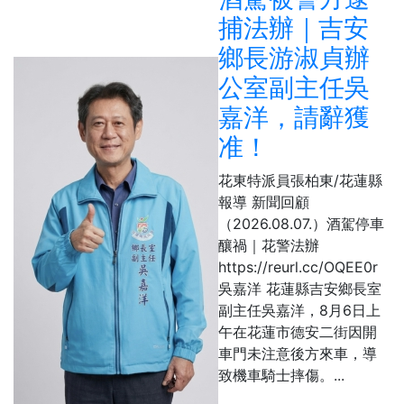
捕法辦｜吉安
鄉長游淑貞辦
公室副主任吳
嘉洋，請辭獲
准！
花東特派員張柏東/花蓮縣
報導 新聞回顧
（2026.08.07.）酒駕停車
釀禍｜花警法辦
https://reurl.cc/OQEE0r
吳嘉洋 花蓮縣吉安鄉長室
副主任吳嘉洋，8月6日上
午在花蓮市德安二街因開
車門未注意後方來車，導
致機車騎士摔傷。...