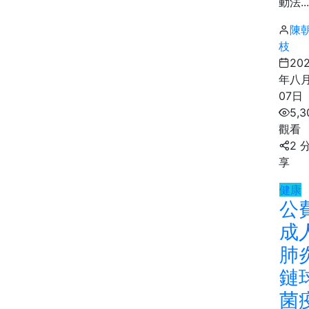
動法...
陳
枝
20
年八
07日
5,3
觀看
2 
享
健康
公
成
肺
鏈
菌