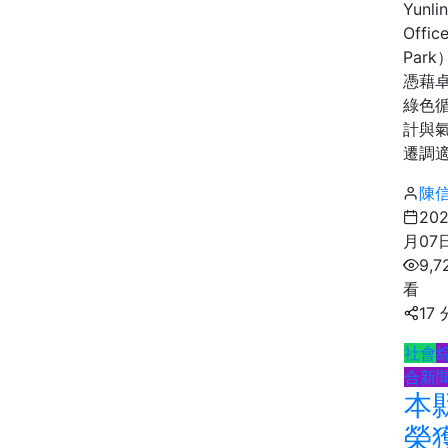
Yunli
Offic
Par
憑藉
綠色
計與
遷調適.
陳
20
月07
9,7
看
17
社會
合新
本
榮