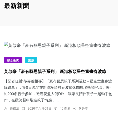
最新新聞
綜合新聞
健康
黃啟豪「豪有藝思親子系列」 新港板頭星空童畫春波綠
【記者任禮清/嘉義報導】「豪有藝思親子系列活動－星空童畫春波
綠篇章」，於9日晚間在新港板頭村春波綠休閒農場熱鬧登場，吸引
約200名親子參加，透過花盆人偶DIY，讓家長陪伴孩子一起動手創
作，在歡笑聲中增進親子情感，...
任禮清
2026年八月09日
46 觀看
0 分享