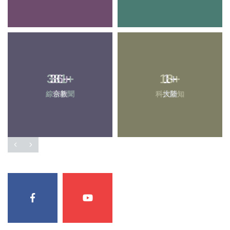
381
36
+
+
18
1
+
+
綜合新聞
宗教
科技新知
大陸