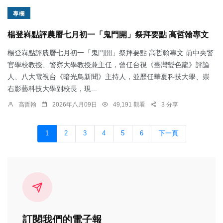
專欄
楊登嵙點評農曆七月初一「鬼門開」祭拜要點 高哲翰專文
楊登嵙點評農曆七月初一「鬼門開」祭拜要點 高哲翰專文 前中央警
官學校教授、警察大學教授兼主任，曾任台視《臺灣變色龍》評論
人、八大電視台《暗光鳥新聞》主持人，並歷任華夏科技大學、崇
右影藝科技大學副校長，現...
高哲翰
2026年八月09日
49,191 觀看
3 分享
1
2
3
4
5
6
下一頁
訂閱我們的電子報