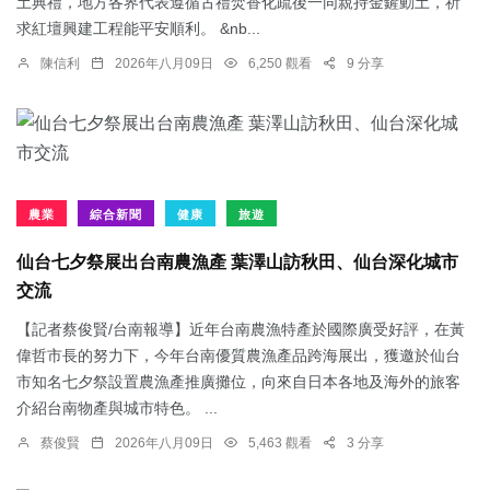
土典禮，地方各界代表遵循古禮焚香化疏後一同親持金鏟動土，祈
求紅壇興建工程能平安順利。 &nb...
陳信利
2026年八月09日
6,250 觀看
9 分享
農業
綜合新聞
健康
旅遊
仙台七夕祭展出台南農漁產 葉澤山訪秋田、仙台深化城市
交流
【記者蔡俊賢/台南報導】近年台南農漁特產於國際廣受好評，在黃
偉哲市長的努力下，今年台南優質農漁產品跨海展出，獲邀於仙台
市知名七夕祭設置農漁產推廣攤位，向來自日本各地及海外的旅客
介紹台南物產與城市特色。 ...
蔡俊賢
2026年八月09日
5,463 觀看
3 分享