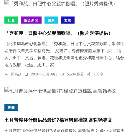
社會
綜合新聞
健康
文教
「秀和苑」日照中心父親節歡唱。（照片秀傳提供）
（記者周為政彰化報導）「秀和苑」日照中心父親節歡唱，串聯社
區陪伴長輩共享幸福時光。 父親節，秀傳醫療體系旗下北斗、福
興、田中、文昌、伸港、花壇和溪州等七處秀和苑日照中心，結合
地方政府、社區、志工、家...
周為政
2026年八月09日
5,634 觀看
2 分享
專欄
七月普渡拜什麼供品最好?楊登嵙這樣說 高哲翰專文
七月普渡拜什麼供品最好?楊登嵙這樣說 高哲翰專文 前中央警官學