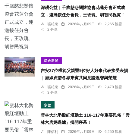
深耕公益｜千歲慈悲關懷協會花蓮分會正式成
立，連瀚接任分會長，王玫瑰、胡智民祝賀！
張柏東
2026年八月09日
2,265 觀看
2 分享
綜合新聞
吉安27位模範父親暨9位好人好事代表接受表揚
｜游淑貞偕各界來賓共同見證溫馨與榮耀
張柏東
2026年八月09日
2,470 觀看
3 分享
宗教
雲林大北勢股紅壇動土 116-117年重要民俗「雲
林六房媽過爐」揭開序幕！
陳信利
2026年八月09日
6,250 觀看