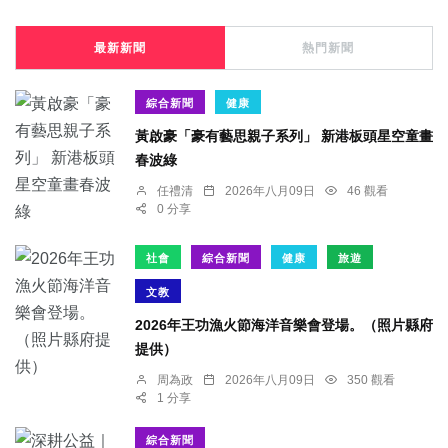
最新新聞
熱門新聞
綜合新聞
健康
黃啟豪「豪有藝思親子系列」 新港板頭星空童畫
春波綠
任禮清
2026年八月09日
46 觀看
0 分享
社會
綜合新聞
健康
旅遊
文教
2026年王功漁火節海洋音樂會登場。（照片縣府
提供）
周為政
2026年八月09日
350 觀看
1 分享
綜合新聞