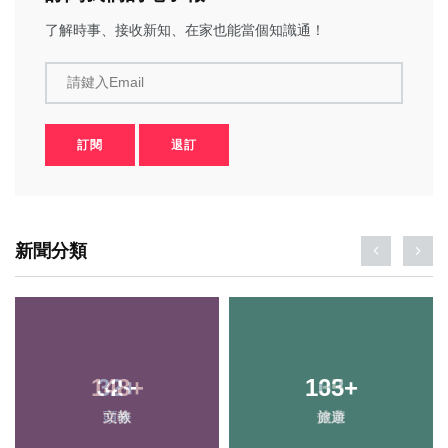
了解時事、接收新知、在家也能當個知識通！
請鍵入Email
訂閱
退訂
新聞分類
148
32
+
+
103
135
+
+
文教
頭條
旅遊
健康