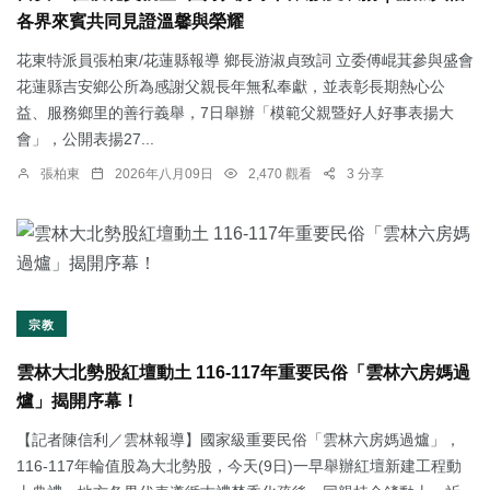
各界來賓共同見證溫馨與榮耀
花東特派員張柏東/花蓮縣報導 鄉長游淑貞致詞 立委傅崐萁參與盛會
花蓮縣吉安鄉公所為感謝父親長年無私奉獻，並表彰長期熱心公
益、服務鄉里的善行義舉，7日舉辦「模範父親暨好人好事表揚大
會」，公開表揚27...
張柏東
2026年八月09日
2,470 觀看
3 分享
宗教
雲林大北勢股紅壇動土 116-117年重要民俗「雲林六房媽過
爐」揭開序幕！
【記者陳信利／雲林報導】國家級重要民俗「雲林六房媽過爐」，
116-117年輪值股為大北勢股，今天(9日)一早舉辦紅壇新建工程動