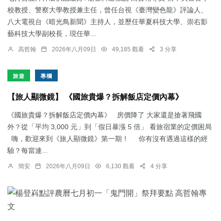
校教授、警察大學教授兼主任，曾任台視《臺灣變色龍》評論人、
八大電視台《暗光鳥新聞》主持人，並歷任華夏科技大學、崇右影
藝科技大學副校長，現任華...
高哲翰
2026年八月09日
49,185 觀看
3 分享
旅遊
專欄
【旅人顯微鏡】 《國旅貴爆？拆解飯店定價內幕》
《國旅貴爆？拆解飯店定價內幕》 房價降了 大家還是搶著飛國
外？從「平均 3,000 元」到「假日暴漲 5 倍」 看旅宿業的定價困局
嗨，歡迎來到《旅人顯微鏡》第一期！ 你有沒有遇過這樣的經
驗？每當連...
簡安
2026年八月09日
6,130 觀看
4 分享