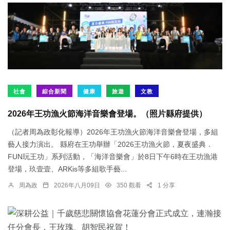
社會
綜合新聞
健康
旅遊
文教
2026年王功漁火節海洋音樂會登場。（照片縣府提供）
（記者周為政彰化報導）2026年王功漁火節海洋音樂會登場，多組
藝人接力演出。 縣府在王功舉辦「2026王功漁火節，夏夜盛典．
FUN玩王功」系列活動，「海洋音樂會」於8日下午6時在王功漁港
登場，玖壹壹、ARKis等多組歌手藝...
周為政
2026年八月09日
350 觀看
1 分享