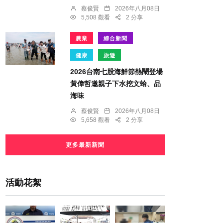
蔡俊賢
2026年八月08日
5,508 觀看
2 分享
農業
綜合新聞
健康
旅遊
2026台南七股海鮮節熱鬧登場
黃偉哲邀親子下水挖文蛤、品
海味
蔡俊賢
2026年八月08日
5,658 觀看
2 分享
更多最新新聞
活動花絮