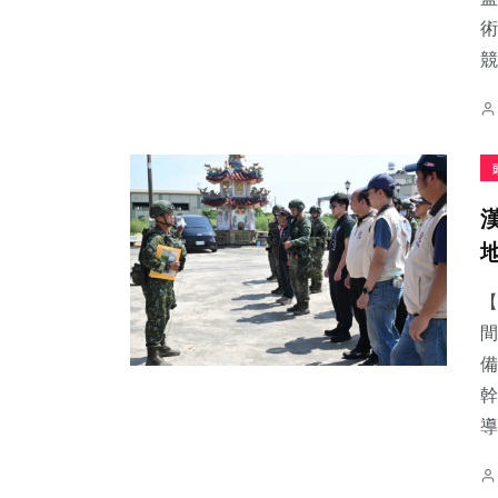
術
競
【
間
備
幹
導.