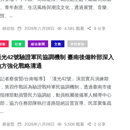
、青年創意、生活風格與潮流文化，透過展覽、音樂、
技、...
林欣怡
2026年八月08日
4,581 觀看
8 分享
頭條
社會
綜合新聞
文教
科技新知
漢光42號驗證軍民協調機制 臺南後備幹部深入
地方強化戰略溝通
記者蔡俊賢/台南報導】「漢光42號」演習實兵演練期
，第四作戰區為驗證戰時軍民協調機制，透過臺南市後
指揮部動員暨民力協調組，動員轄屬後備軍人輔導中心
部，協力任務部隊執行道路阻絕設置宣導、民眾聚集疏
..
蔡俊賢
2026年八月08日
5,508 觀看
2 分享