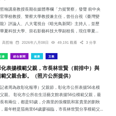
哲翰講座教授長期在媒體專欄「力挺警察」發聲 前中央
官學校教授、警察大學教授兼主任，曾任台視《臺灣變
龍》評論人、八大電視台《暗光鳥新聞》主持人，並歷
華夏科技大學、崇右影藝科技大學副校長，現任華夏...
高哲翰
2026年八月08日
49,191 觀看
3 分享
社會
綜合新聞
健康
文教
彰化表揚模範父親，市長林世賢（前排中）與
模範父親合影。（照片公所提供）
記者周為政彰化報導）父親節，彰化市公所表揚56名模
父親。 彰化市公所在生活藝文館表揚56位模範父親，最
長有兩位，都是93歲，介壽里的張燦凱和富貴里的劉秋
，最年輕是茄南里64歲廖福臨，市長林世賢分享模範父...