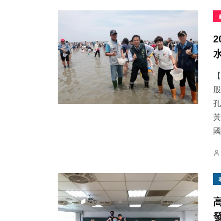
【
股
孔
黃
國.