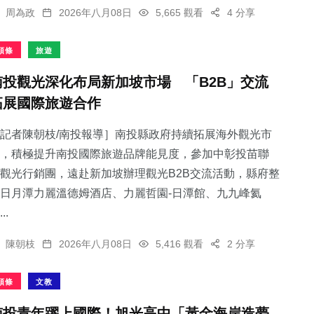
周為政
2026年八月08日
5,665 觀看
4 分享
頭條
旅遊
南投觀光深化布局新加坡市場 「B2B」交流
拓展國際旅遊合作
記者陳朝枝/南投報導］南投縣政府持續拓展海外觀光市
，積極提升南投國際旅遊品牌能見度，參加中彰投苗聯
觀光行銷團，遠赴新加坡辦理觀光B2B交流活動，縣府整
日月潭力麗溫德姆酒店、力麗哲園-日潭館、九九峰氦
..
陳朝枝
2026年八月08日
5,416 觀看
2 分享
頭條
文教
南投青年躍上國際！旭光高中「黃金海岸造夢