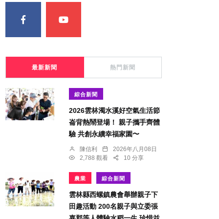
最新新聞
熱門新聞
綜合新聞
2026雲林濁水溪好空氣生活節
崙背熱鬧登場！ 親子攜手齊體
驗 共創永續幸福家園〜
陳信利
2026年八月08日
2,788 觀看
10 分享
農業
綜合新聞
雲林縣西螺鎮農會舉辦親子下
田趣活動 200名親子與立委張
嘉郡等人體驗水稻一生 珍惜並