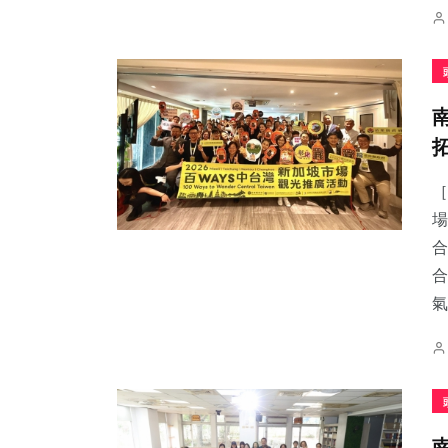
［
場
合
合
氣.