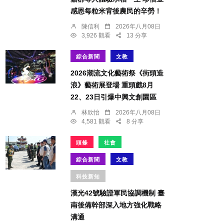
感恩每粒米背後農民的辛勞！
陳信利
2026年八月08日
3,926 觀看
13 分享
綜合新聞
文教
2026潮流文化藝術祭《街頭造
浪》藝術展登場 重頭戲8月
22、23日引爆中興文創園區
林欣怡
2026年八月08日
4,581 觀看
8 分享
頭條
社會
綜合新聞
文教
科技新知
漢光42號驗證軍民協調機制 臺
南後備幹部深入地方強化戰略
溝通