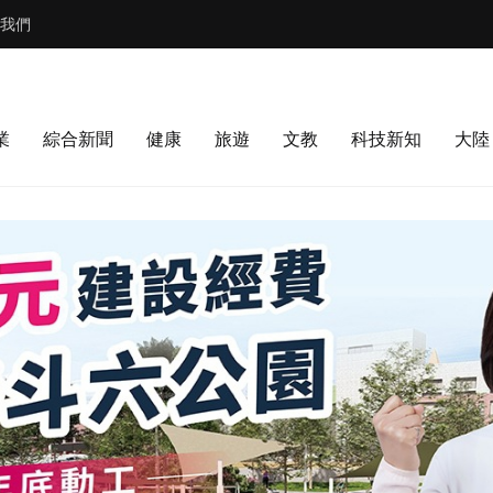
我們
業
綜合新聞
健康
旅遊
文教
科技新知
大陸