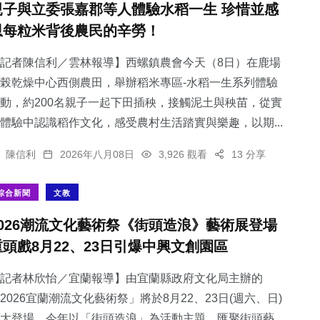
親子與立委張嘉郡等人體驗水稻一生 珍惜並感
恩每粒米背後農民的辛勞！
記者陳信利／雲林報導】西螺鎮農會今天（8日）在鹿場
榖乾燥中心西側農田，舉辦稻米專區-水稻一生系列體驗
0
+
13
+
19
+
動，約200名親子一起下田插秧，接觸泥土與秧苗，從實
大陸
科技新知
頭條
體驗中認識稻作文化，感受農村生活踏實與樂趣，以期...
陳信利
2026年八月08日
3,926 觀看
13 分享
綜合新聞
文教
80
+
150
+
2026潮流文化藝術祭《街頭造浪》藝術展登場
健康
社會
重頭戲8月22、23日引爆中興文創園區
記者林欣怡／宜蘭報導】由宜蘭縣政府文化局主辦的
2026宜蘭潮流文化藝術祭」將於8月22、23日(週六、日)
大登場，今年以「街頭造浪」為活動主題，匯聚街頭藝