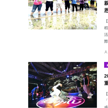
【
稻
25
+
62
+
273
+
活
宗教
旅遊
綜合新聞
際
88
+
28
+
44
+
文教
農業
專欄
【
「
盛