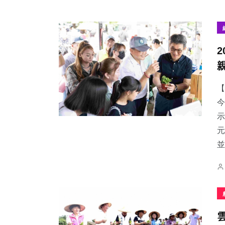
【
今
示
元
並.