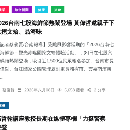
農業
綜合新聞
健康
旅遊
2026台南七股海鮮節熱鬧登場 黃偉哲邀親子下
水挖文蛤、品海味
記者蔡俊賢/台南報導】受颱風影響延期的「2026台南七
海鮮節－觀光赤嘴園挖文蛤體驗活動」，(8)日在七股六
碼頭熱鬧登場，吸引近1,500位民眾報名參加。台南市長
偉哲、台江國家公園管理處副處長賴宥甫、雲嘉南濱海
..
蔡俊賢
2026年八月08日
5,658 觀看
2 分享
專欄
高哲翰講座教授長期在媒體專欄「力挺警察」
發聲