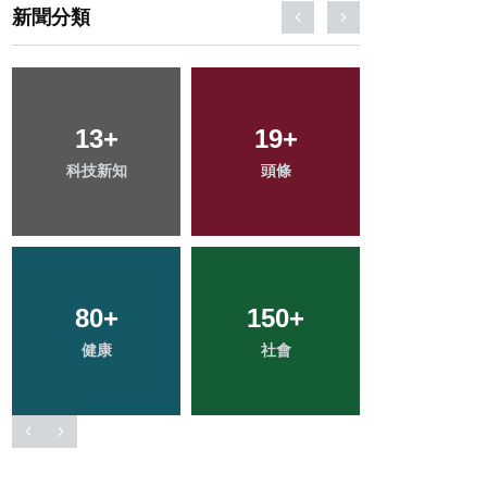
新聞分類
25
+
61
+
269
+
宗教
旅遊
綜合新聞
88
+
28
+
44
+
文教
農業
專欄