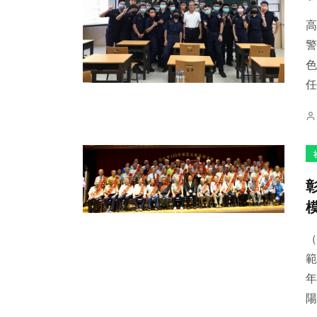
高
警
色
任
（
範
年
陽