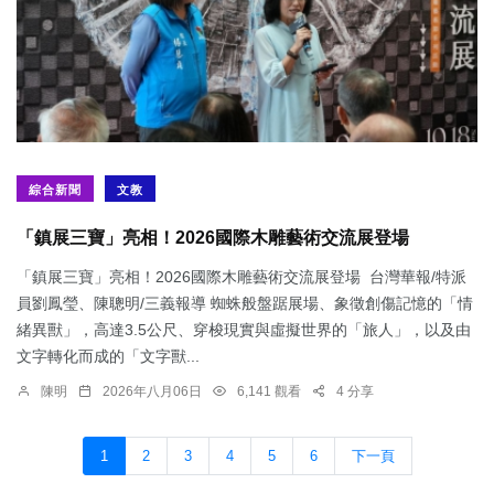
綜合新聞
文教
「鎮展三寶」亮相！2026國際木雕藝術交流展登場
「鎮展三寶」亮相！2026國際木雕藝術交流展登場 台灣華報/特派
員劉鳳瑩、陳聰明/三義報導 蜘蛛般盤踞展場、象徵創傷記憶的「情
緒異獸」，高達3.5公尺、穿梭現實與虛擬世界的「旅人」，以及由
文字轉化而成的「文字獸...
陳明
2026年八月06日
6,141 觀看
4 分享
1
2
3
4
5
6
下一頁