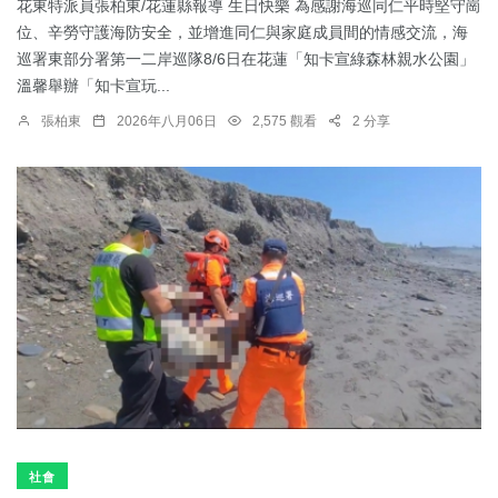
花東特派員張柏東/花蓮縣報導 生日快樂 為感謝海巡同仁平時堅守崗
位、辛勞守護海防安全，並增進同仁與家庭成員間的情感交流，海
巡署東部分署第一二岸巡隊8/6日在花蓮「知卡宣綠森林親水公園」
溫馨舉辦「知卡宣玩...
張柏東
2026年八月06日
2,575 觀看
2 分享
社會