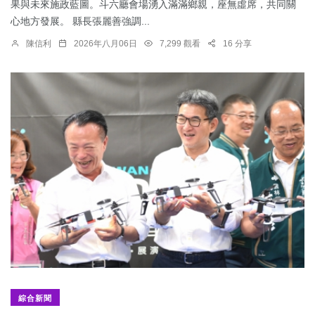
果與未來施政藍圖。斗六廳會場湧入滿滿鄉親，座無虛席，共同關
心地方發展。 縣長張麗善強調...
陳信利
2026年八月06日
7,299 觀看
16 分享
綜合新聞