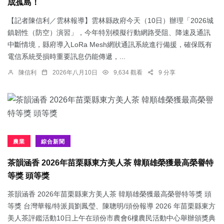
成孤島！
【記者陳信利／雲林報導】雲林縣政府今天（10日）辦理「2026城
鎮韌性（防空）演習」，今年特別模擬行動網路受阻、降速及通訊
中斷情境，縣府導入LoRa Mesh網狀通訊系統進行備援，確保既有
電信系統受損時重要訊息仍能傳遞，...
陳信利
2026年八月10日
9,634 觀看
9 分享
農業
綜合新聞
茶韻涵香 2026年苗栗縣東方美人茶 韓順雄榮獲最高榮譽特
等獎 頭等獎
茶韻涵香 2026年苗栗縣東方美人茶 韓順雄榮獲最高榮譽特等獎 頭
等獎 台灣華報/特派員劉鳳瑩、陳聰明/頭份報導 2026 年苗栗縣東方
美人茶評鑑活動10日上午在頭份市農會6樓農民活動中心舉辦頒獎典