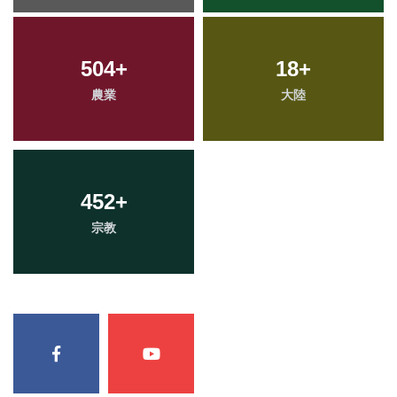
504
+
18
+
農業
大陸
452
+
宗教