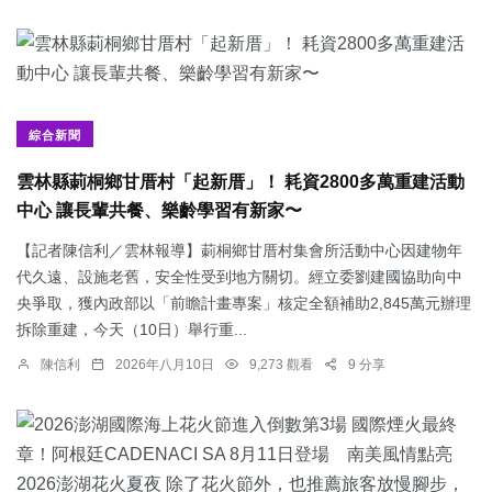
綜合新聞
雲林縣莿桐鄉甘厝村「起新厝」！ 耗資2800多萬重建活動
中心 讓長輩共餐、樂齡學習有新家〜
【記者陳信利／雲林報導】莿桐鄉甘厝村集會所活動中心因建物年
代久遠、設施老舊，安全性受到地方關切。經立委劉建國協助向中
央爭取，獲內政部以「前瞻計畫專案」核定全額補助2,845萬元辦理
拆除重建，今天（10日）舉行重...
陳信利
2026年八月10日
9,273 觀看
9 分享