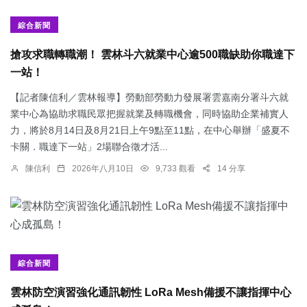
綜合新聞
搶攻求職轉職潮！ 雲林斗六就業中心逾500職缺助你職達下
一站！
【記者陳信利／雲林報導】勞動部勞動力發展署雲嘉南分署斗六就
業中心為協助求職民眾把握就業及轉職機會，同時協助企業補實人
力，將於8月14日及8月21日上午9點至11點，在中心舉辦「盛夏不
卡關．職達下一站」2場聯合徵才活...
陳信利
2026年八月10日
9,733 觀看
14 分享
綜合新聞
雲林防空演習強化通訊韌性 LoRa Mesh備援不讓指揮中心