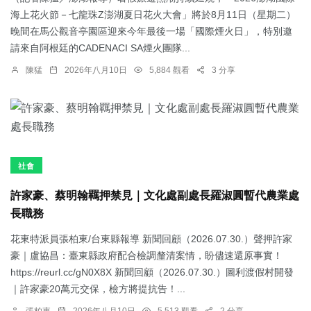
海上花火節－七龍珠Z澎湖夏日花火大會」將於8月11日（星期二）
晚間在馬公觀音亭園區迎來今年最後一場「國際煙火日」，特別邀
請來自阿根廷的CADENACI SA煙火團隊...
陳猛
2026年八月10日
5,884 觀看
3 分享
社會
許家豪、蔡明翰羈押禁見｜文化處副處長羅淑圓暫代農業處
長職務
花東特派員張柏東/台東縣報導 新聞回顧（2026.07.30.）聲押許家
豪｜盧協昌：臺東縣政府配合檢調釐清案情，盼儘速還原事實！
https://reurl.cc/gN0X8X 新聞回顧（2026.07.30.）圖利渡假村開發
｜許家豪20萬元交保，檢方將提抗告！...
張柏東
2026年八月10日
5,513 觀看
2 分享